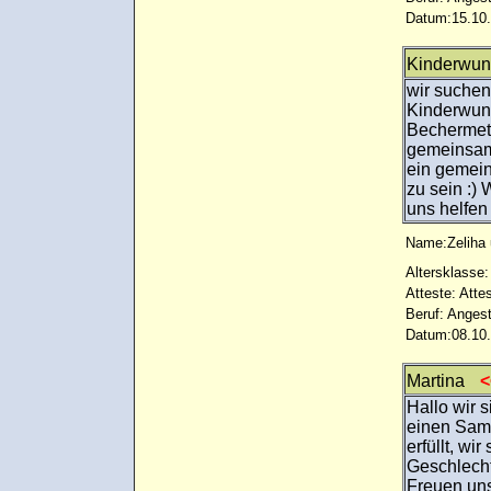
Datum:15.10.
Kinderwu
wir suchen
Kinderwuns
Bechermet
gemeinsam
ein gemein
zu sein :) 
uns helfen
Name:Zeliha u
Altersklasse:
Atteste: Atte
Beruf: Angest
Datum:08.10.
Martina
<<
Hallo wir 
einen Sam
erfüllt, w
Geschlecht
Freuen uns