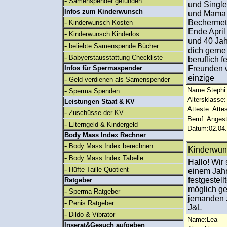
-
Samenspender gefunden
und Single
Infos zum Kinderwunsch
und Mama w
-
Bechermet
Kinderwunsch Kosten
Ende April 
-
Kinderwunsch Kinderlos
und 40 Ja
-
beliebte Samenspende Bücher
dich gerne
-
Babyerstausstattung Checkliste
beruflich 
Infos für Spermaspender
Freunden w
einzige
-
Geld verdienen als Samenspender
-
Name:Stephi
Sperma Spenden
Altersklasse:
Leistungen Staat & KV
Atteste: Atte
-
Zuschüsse der KV
Beruf: Angest
-
Elterngeld & Kindergeld
Datum:02.04.
Body Mass Index Rechner
-
Body Mass Index berechnen
Kinderwun
-
Body Mass Index Tabelle
Hallo! Wir
-
Hüfte Taille Quotient
einem Jahr
festgestel
Ratgeber
möglich ge
-
Sperma Ratgeber
jemanden z
-
Penis Ratgeber
J&L
-
Dildo & Vibrator
Name:Lea
Inserat&Gesuch aufgeben