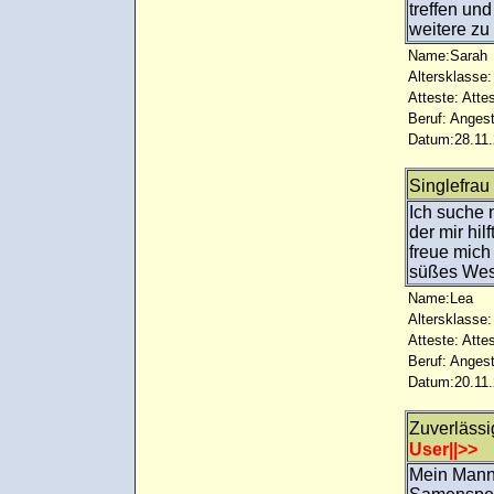
treffen und
weitere zu 
Name:Sarah
Altersklasse:
Atteste: Atte
Beruf: Angest
Datum:28.11.
Singlefrau 
Ich suche
der mir hi
freue mich
süßes Wese
Name:Lea
Altersklasse:
Atteste: Atte
Beruf: Angest
Datum:20.11.
Zuverläss
User||>>
Mein Mann 