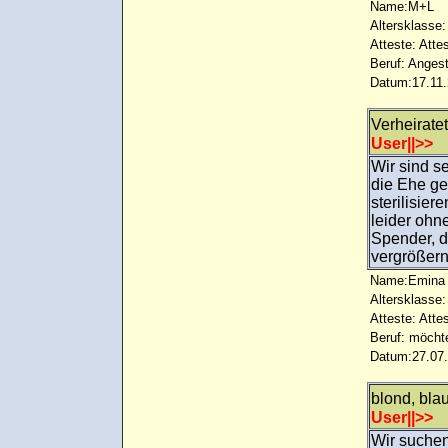
Name:M+L
Altersklasse:
Atteste: Atte
Beruf: Angest
Datum:17.11.
Verheirate
User||>>
Wir sind se
die Ehe ge
sterilisier
leider ohn
Spender, d
vergrößern.
Name:Emina
Altersklasse:
Atteste: Atte
Beruf: möcht
Datum:27.07.
blond, bl
User||>>
Wir suchen