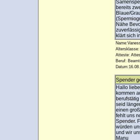
Samenspend
bereits zwe
Blaue/Gra
(Spermiog
Nähe Bevor
zuverlässi
klärt sich 
Name:Vanes
Altersklasse:
Atteste: Atte
Beruf: Beamt
Datum:16.08.
Spender g
Hallo lieb
kommen au
berufstäti
seid läng
einen groß
fehlt uns 
Spender. F
würden uns
und wir un
Manu