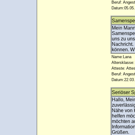
Beruf: Angest
Datum:05.05.
Samenspen
Mein Mann 
Samenspen
uns zu uns
Nachricht.
können. Wi
Name:Lana
Altersklasse:
Atteste: Atte
Beruf: Angest
Datum:22.03.
Seriöser S
Hallo, Mei
zuverläss
Nähe von 
helfen möc
möchten au
Informatio
Grüßen.