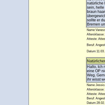
natürliche
sein, hell
braun haari
übergewich
sollte er d
Bremen u
Name:Vaness
Altersklasse:
Atteste: Atte
Beruf: Angest
Datum:11.03.
Natürliche
Hallo, Ich
eine OP ni
Weg. Gerne
ihr wisst we
Name:Jessic
Altersklasse:
Atteste: Atte
Beruf: Angest
Datum:28.02.