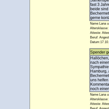
Samenspend
fast 3 Jah
beide sind 
Bechermeth
gerne kont
Name:Lana u
Altersklasse:
Atteste: Atte
Beruf: Angest
Datum:17.10.
Spender g
Hallöchen,
nach einem
Sympathie
Hamburg, a
Bechermeth
uns helfen
Kommentar
noch einen
Name:Lana u
Altersklasse:
Atteste: Atte
Beruf: Angest