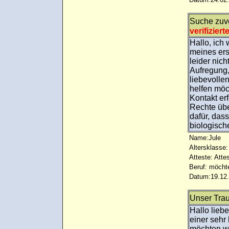
Suche zuve
verifiziert
Hallo, ich
meines ers
leider nic
Aufregung,
liebevolle
helfen möc
Kontakt er
Rechte übe
dafür, das
biologisc
Name:Jule
Altersklasse:
Atteste: Atte
Beruf: möcht
Datum:19.12.
Unser Tra
Hallo lieb
einer sehr
möchten wi