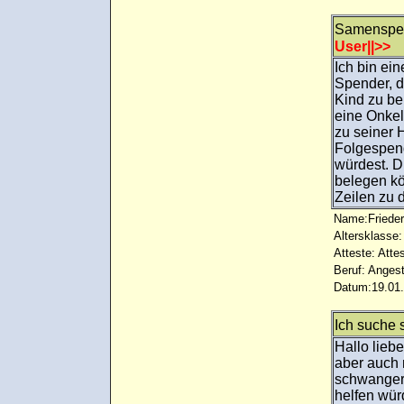
Samenspen
User||>>
Ich bin ei
Spender, d
Kind zu be
eine Onkelf
zu seiner 
Folgespend
würdest. D
belegen kö
Zeilen zu d
Name:Frieder
Altersklasse:
Atteste: Atte
Beruf: Angest
Datum:19.01.
Ich suche 
Hallo lieb
aber auch n
schwanger 
helfen wür