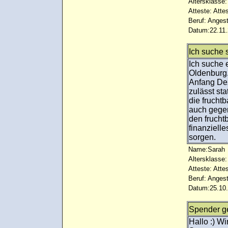
Altersklasse:
Atteste: Atte
Beruf: Angest
Datum:22.11.
Ich suche 
Ich suche 
Oldenburg.
Anfang De
zulässt sta
die frucht
auch gege
den frucht
finanziell
sorgen.
Name:Sarah
Altersklasse:
Atteste: Atte
Beruf: Angest
Datum:25.10.
Spender g
Hallo :) W