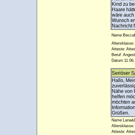
Kind zu b
Haare hätt
wäre auch 
Wunsch erf
Nachricht 
Name:Becca
Altersklasse:
Atteste: Atte
Beruf: Angest
Datum:11.06.
Seriöser S
Hallo, Mei
zuverläss
Nähe von 
helfen möc
möchten au
Informatio
Grüßen.
Name:Lana&D
Altersklasse:
Atteste: Atte