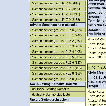
-
Samenspender bietet PLZ 6
(2818)
verantwor
möchte, die
-
Samenspender bietet PLZ 7
(3096)
gegenseiti
-
Samenspender bietet PLZ 8
(3213)
besonders 
-
Samenspender bietet PLZ 9
(3153)
Familienkr
privater Samenspender gesucht
mich die G
bespreche
-
Samenspender gesucht PLZ 0
(268)
ein liebev
-
Samenspender gesucht PLZ 1
(242)
Name:MaMe
-
Samenspender gesucht PLZ 2
(267)
Altersklasse:
-
Samenspender gesucht PLZ 3
(283)
Atteste: Atte
-
Samenspender gesucht PLZ 4
(405)
Beruf: Angest
-
Samenspender gesucht PLZ 5
(205)
Datum:28.07.
-
Samenspender gesucht PLZ 6
(127)
Kind in 20
-
Samenspender gesucht PLZ 7
(195)
Mein Mann 
-
Samenspender gesucht PLZ 8
(158)
HHca 150km
-
Samenspender gesucht PLZ 9
(189)
kurz vor w
Sex & Sexting Kontakte knüpfen
bespreche
-
deutsche Sexting Kontakte
Name:Katja
-
deutsche Swingerclub Liste
Altersklasse:
Unsere Seite durchsuchen
Atteste: Atte
Beruf: Angest