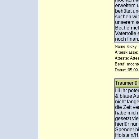
erweitern 
behütet un
suchen wi
unserem se
Bechermeth
Vaterrolle
noch finan
Name:Kicky
Altersklasse:
Atteste: Atte
Beruf: möcht
Datum:05.09.
Traumerfül
Hi ihr pote
& blaue A
nicht läng
die Zeit ve
habe mich 
gesetzt vi
hierfür nu
Spender bi
Holstein/H