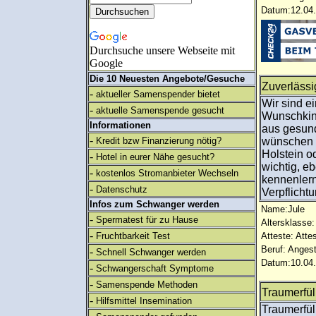
Datum:12.04.
Durchsuche unsere Webseite mit
Google
Die 10 Neuesten Angebote/Gesuche
Zuverläss
-
aktueller Samenspender bietet
Wir sind e
-
aktuelle Samenspende gesucht
Wunschkin
Informationen
aus gesund
-
Kredit bzw Finanzierung nötig?
wünschen 
Holstein o
-
Hotel in eurer Nähe gesucht?
wichtig, e
-
kostenlos Stromanbieter Wechseln
kennenlern
-
Datenschutz
Verpflicht
Infos zum Schwanger werden
Name:Jule
-
Spermatest für zu Hause
Altersklasse:
-
Fruchtbarkeit Test
Atteste: Atte
Beruf: Angest
-
Schnell Schwanger werden
Datum:10.04.
-
Schwangerschaft Symptome
-
Samenspende Methoden
Traumerfül
-
Hilfsmittel Insemination
Traumerfül