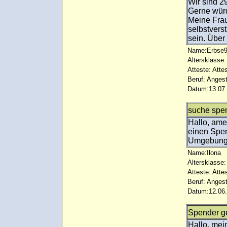
Wir sind 2
Gerne würd
Meine Frau
selbstvers
sein. Über
Name:Erbse
Altersklasse:
Atteste: Atte
Beruf: Angest
Datum:13.07.
suche spe
Hallo, am
einen Spen
Umgebung 
Name:Ilona
Altersklasse:
Atteste: Atte
Beruf: Angest
Datum:12.06.
Spender g
Hallo, me