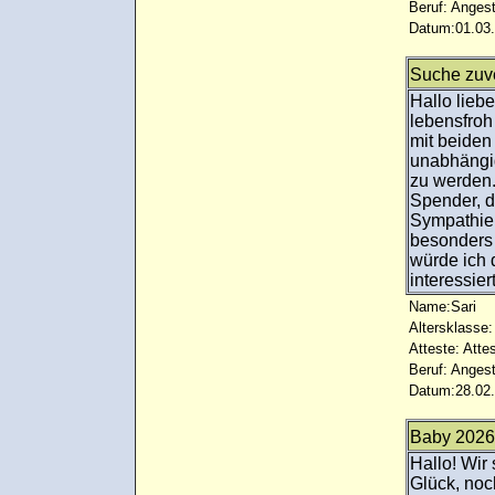
Beruf: Angest
Datum:01.03.
Suche zuv
Hallo liebe
lebensfroh
mit beiden
unabhängig
zu werden.
Spender, 
Sympathie,
besonders 
würde ich 
interessier
Name:Sari
Altersklasse:
Atteste: Atte
Beruf: Angest
Datum:28.02.
Baby 2026
Hallo! Wir
Glück, noc