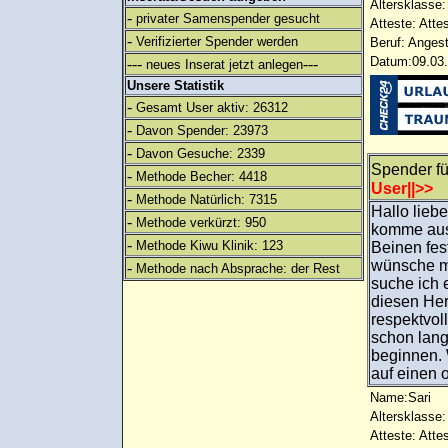
Altersklasse:
-
privater Samenspender gesucht
Atteste: Atte
-
Verifizierter Spender werden
Beruf: Angest
Datum:09.03.
---
---
neues Inserat jetzt anlegen
Unsere Statistik
-
Gesamt User aktiv: 26312
-
Davon Spender: 23973
-
Davon Gesuche: 2339
Spender f
-
Methode Becher: 4418
User||>>
-
Methode Natürlich: 7315
Hallo liebe
-
Methode verkürzt: 950
komme aus 
-
Methode Kiwu Klinik: 123
Beinen fes
wünsche mi
-
Methode nach Absprache: der Rest
suche ich 
diesen He
respektvol
schon lang
beginnen. W
auf einen 
Name:Sari
Altersklasse:
Atteste: Atte