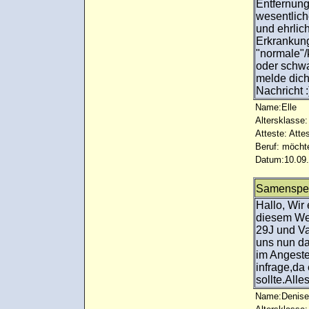
Entfernung
wesentlich
und ehrlic
Erkrankung
"normale"/
oder schwa
melde dich 
Nachricht 
Name:Elle
Altersklasse:
Atteste: Atte
Beruf: möcht
Datum:10.09.
Samenspen
Hallo, Wir
diesem Weg
29J und V
uns nun da
im Angeste
infrage,da
sollte.Alle
Name:Denise