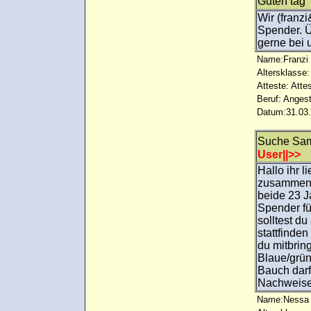
Guten tag
Wir (franz
Spender. Ü
gerne bei 
Name:Franzi
Altersklasse:
Atteste: Atte
Beruf: Angest
Datum:31.03.
Suche Sa
User||>>
Hallo ihr l
zusammen 
beide 23 J
Spender fü
solltest d
stattfinde
du mitbrin
Blaue/grün
Bauch darf
Nachweise,
Name:Nessa