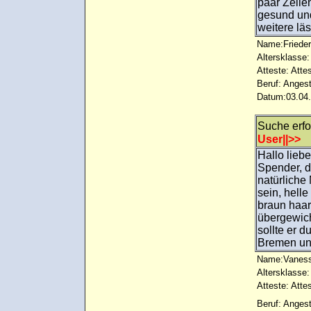
paar Zeilen
gesund und
weitere lä
Name:Frieder
Altersklasse:
Atteste: Atte
Beruf: Angest
Datum:03.04.
Suche erf
User||>>
Hallo lieb
Spender, d
natürliche
sein, hell
braun haari
übergewich
sollte er d
Bremen u
Name:Vaness
Altersklasse:
Atteste: Atte
Beruf: Angest