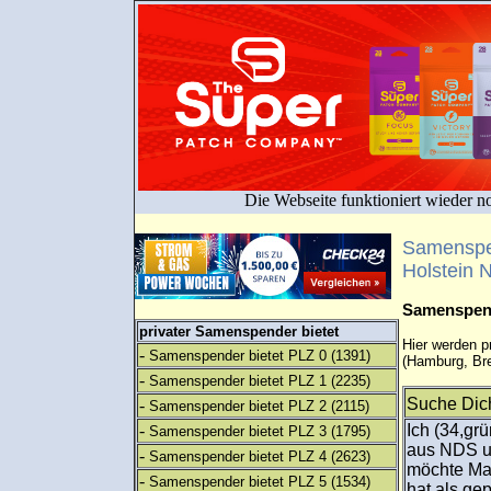
Die Webseite funktioniert wieder n
Samenspe
Holstein 
Samenspend
privater Samenspender bietet
Hier werden 
-
Samenspender bietet PLZ 0
(1391)
(Hamburg, Br
-
Samenspender bietet PLZ 1
(2235)
Suche Dic
-
Samenspender bietet PLZ 2
(2115)
-
Ich (34,gr
Samenspender bietet PLZ 3
(1795)
aus NDS un
-
Samenspender bietet PLZ 4
(2623)
möchte Ma
-
Samenspender bietet PLZ 5
(1534)
hat als ge