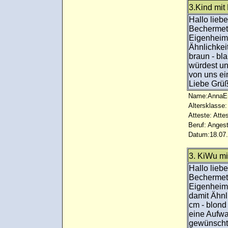
3.Kind mi
Hallo liebe
Bechermet
Eigenheim,
Ähnlichkei
braun - bl
würdest un
von uns ei
Liebe Grü
Name:AnnaE
Altersklasse:
Atteste: Atte
Beruf: Angest
Datum:18.07.
3. KiWu mi
Hallo liebe
Bechermet
Eigenheim,
damit Ähnl
cm - blond
eine Aufwa
gewünscht.