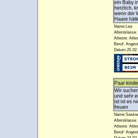
ein Baby in
herzlich, k
wenn der W
Haare hätte
Name:Lea
Altersklasse:
Atteste: Atte
Beruf: Angest
Datum:25.02.
Paar kinde
Wir suche
und sehr e
ist ist es 
freuen
Name:Saskia
Altersklasse:
Atteste: Atte
Beruf: Angest
Datum:24.02.