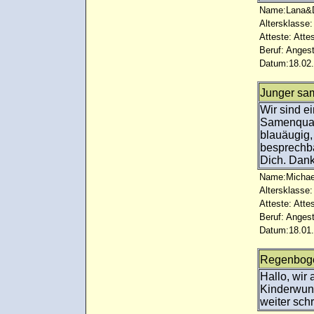
Name:Lana&D
Altersklasse:
Atteste: Atte
Beruf: Angest
Datum:18.02.
Junger sa
Wir sind e
Samenquali
blauäugig,
besprechba
Dich. Dank
Name:Michael
Altersklasse:
Atteste: Atte
Beruf: Angest
Datum:18.01.
Regenbog
Hallo, wir
Kinderwuns
weiter sch