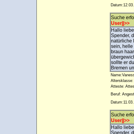
Datum:12.03.
Suche erf
User||>>
Hallo lieb
Spender, d
natürliche
sein, hell
braun haari
übergewich
sollte er d
Bremen u
Name:Vaness
Altersklasse:
Atteste: Atte
Beruf: Angest
Datum:11.03.
Suche erf
User||>>
Hallo lieb
Spender, d