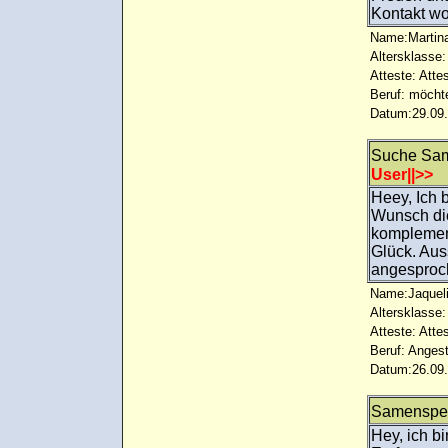
Kontakt wo
Name:Martin
Altersklasse:
Atteste: Atte
Beruf: möcht
Datum:29.09.
Suche Sam
User||>>
Heey, Ich 
Wunsch die
komplement
Glück. Aus
angesproch
Name:Jaquel
Altersklasse:
Atteste: Atte
Beruf: Angest
Datum:26.09.
Samenspe
Hey, ich b