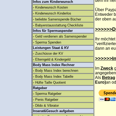
dem ihr hel
Infos zum Kinderwunsch
-
Kinderwunsch Kosten
Über Paypal
-
Kinderwunsch Kinderlos
Entweder bl
-
der oben a
beliebte Samenspende Bücher
-
Babyerstausstattung Checkliste
>>>>>>Da
Infos für Spermaspender
-
Geld verdienen als Samenspender
Ihr möchtet
-
Sperma Spenden
"verifizier
Leistungen Staat & KV
dann an eu
-
Zuschüsse der KV
>>>>>>I
-
Elterngeld & Kindergeld
Body Mass Index Rechner
Im
Zweck
g
-
Body Mass Index berechnen
angegeben 
-
Body Mass Index Tabelle
Als
Betrag
-
Euro)
an od
Hüfte Taille Quotient
Ratgeber
-
Sperma Ratgeber
-
Penis Ratgeber
-
Dildo & Vibrator
Inserat&Gesuch aufgeben