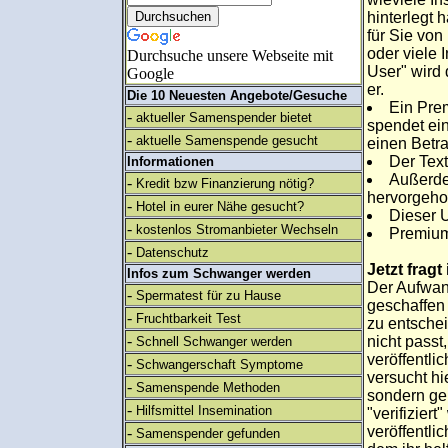
hinterlegt 
für Sie von
oder viele I
Durchsuche unsere Webseite mit
User" wird 
Google
er.
Die 10 Neuesten Angebote/Gesuche
Ein Prem
-
aktueller Samenspender bietet
spendet ei
-
aktuelle Samenspende gesucht
einen Betra
Der Text
Informationen
Außerde
-
Kredit bzw Finanzierung nötig?
hervorgeh
-
Hotel in eurer Nähe gesucht?
Dieser U
-
kostenlos Stromanbieter Wechseln
Premium
-
Datenschutz
Jetzt frag
Infos zum Schwanger werden
Der Aufwan
-
Spermatest für zu Hause
geschaffen 
-
Fruchtbarkeit Test
zu entschei
-
nicht passt
Schnell Schwanger werden
veröffentli
-
Schwangerschaft Symptome
versucht hi
-
Samenspende Methoden
sondern ge
-
Hilfsmittel Insemination
"verifizier
veröffentli
-
Samenspender gefunden