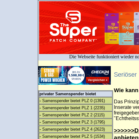
Die Webseite funktioniert wieder n
Seriöser
Wie kann
privater Samenspender bietet
-
Samenspender bietet PLZ 0
(1391)
Das Prinzip
Inserate ve
-
Samenspender bietet PLZ 1
(2235)
freigegeben
-
Samenspender bietet PLZ 2
(2115)
"Echtheitss
-
Samenspender bietet PLZ 3
(1795)
-
Samenspender bietet PLZ 4
(2623)
>>>>>>Da
-
Samenspender bietet PLZ 5
(1534)
anbiete