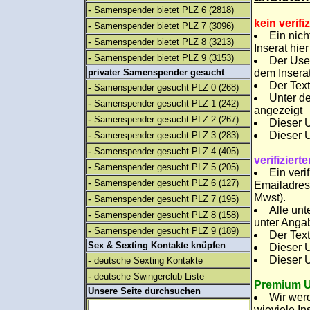
-
Samenspender bietet PLZ 6
(2818)
kein verifi
-
Samenspender bietet PLZ 7
(3096)
Ein nich
-
Samenspender bietet PLZ 8
(3213)
Inserat hier
-
Samenspender bietet PLZ 9
(3153)
Der User
privater Samenspender gesucht
dem Inserat
Der Text
-
Samenspender gesucht PLZ 0
(268)
Unter de
-
Samenspender gesucht PLZ 1
(242)
angezeigt
-
Samenspender gesucht PLZ 2
(267)
Dieser U
-
Dieser U
Samenspender gesucht PLZ 3
(283)
-
Samenspender gesucht PLZ 4
(405)
verifiziert
-
Samenspender gesucht PLZ 5
(205)
Ein veri
-
Samenspender gesucht PLZ 6
(127)
Emailadres
Mwst).
-
Samenspender gesucht PLZ 7
(195)
Alle unt
-
Samenspender gesucht PLZ 8
(158)
unter Angab
-
Samenspender gesucht PLZ 9
(189)
Der Text
Sex & Sexting Kontakte knüpfen
Dieser U
-
Dieser U
deutsche Sexting Kontakte
-
deutsche Swingerclub Liste
Premium U
Unsere Seite durchsuchen
Wir werd
wieviele In