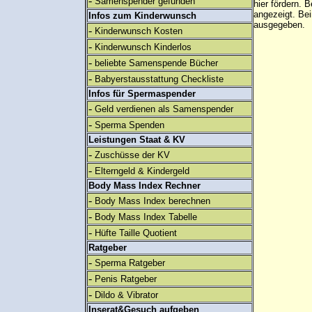
-
Samenspender gefunden
hier fördern. B
angezeigt. B
Infos zum Kinderwunsch
ausgegeben.
-
Kinderwunsch Kosten
-
Kinderwunsch Kinderlos
-
beliebte Samenspende Bücher
-
Babyerstausstattung Checkliste
Infos für Spermaspender
-
Geld verdienen als Samenspender
-
Sperma Spenden
Leistungen Staat & KV
-
Zuschüsse der KV
-
Elterngeld & Kindergeld
Body Mass Index Rechner
-
Body Mass Index berechnen
-
Body Mass Index Tabelle
-
Hüfte Taille Quotient
Ratgeber
-
Sperma Ratgeber
-
Penis Ratgeber
-
Dildo & Vibrator
Inserat&Gesuch aufgeben