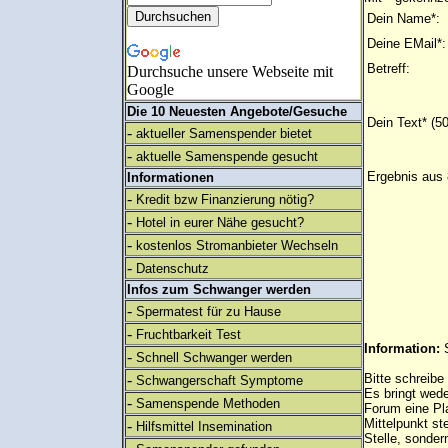
Dein Name*:
Deine EMail*:
Betreff:
Durchsuche unsere Webseite mit
Google
Die 10 Neuesten Angebote/Gesuche
Dein Text* (5
-
aktueller Samenspender bietet
-
aktuelle Samenspende gesucht
Ergebnis aus 
Informationen
-
Kredit bzw Finanzierung nötig?
-
Hotel in eurer Nähe gesucht?
-
kostenlos Stromanbieter Wechseln
-
Datenschutz
Infos zum Schwanger werden
-
Spermatest für zu Hause
-
Fruchtbarkeit Test
Information:
-
Schnell Schwanger werden
-
Bitte schreibe
Schwangerschaft Symptome
Es bringt wed
-
Samenspende Methoden
Forum eine Pl
Mittelpunkt st
-
Hilfsmittel Insemination
Stelle, sonder