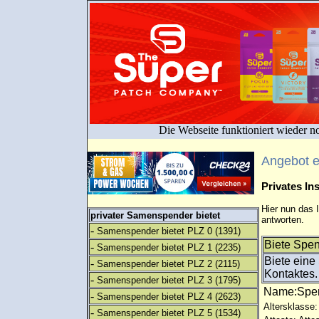
Die Webseite funktioniert wieder n
Angebot 
Privates I
Hier nun das 
privater Samenspender bietet
antworten.
-
Samenspender bietet PLZ 0
(1391)
Biete Spen
-
Samenspender bietet PLZ 1
(2235)
Biete eine
-
Samenspender bietet PLZ 2
(2115)
Kontaktes.
-
Samenspender bietet PLZ 3
(1795)
Name:Sp
-
Samenspender bietet PLZ 4
(2623)
Altersklasse:
-
Samenspender bietet PLZ 5
(1534)