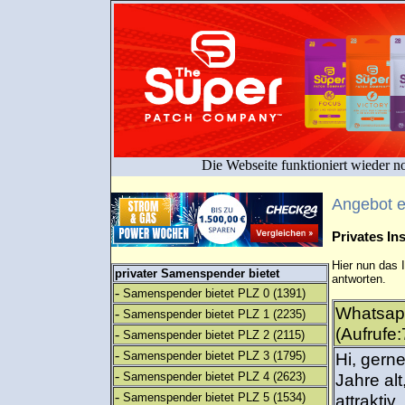
Die Webseite funktioniert wieder n
Angebot 
Privates I
Hier nun das 
privater Samenspender bietet
antworten.
-
Samenspender bietet PLZ 0
(1391)
Whatsap
-
Samenspender bietet PLZ 1
(2235)
(Aufrufe:
-
Samenspender bietet PLZ 2
(2115)
-
Samenspender bietet PLZ 3
(1795)
Hi, gerne
-
Samenspender bietet PLZ 4
(2623)
Jahre alt
-
Samenspender bietet PLZ 5
(1534)
attraktiv