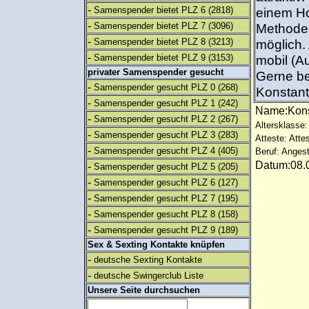
-
Samenspender bietet PLZ 6
(2818)
einem Ho
-
Samenspender bietet PLZ 7
(3096)
Methode 
-
Samenspender bietet PLZ 8
(3213)
möglich. 
-
Samenspender bietet PLZ 9
(3153)
mobil (A
privater Samenspender gesucht
Gerne be
-
Samenspender gesucht PLZ 0
(268)
Konstant
-
Samenspender gesucht PLZ 1
(242)
Name:Kon
-
Samenspender gesucht PLZ 2
(267)
Altersklasse:
-
Samenspender gesucht PLZ 3
(283)
Atteste: Atte
-
Samenspender gesucht PLZ 4
(405)
Beruf: Angest
Datum:08.0
-
Samenspender gesucht PLZ 5
(205)
-
Samenspender gesucht PLZ 6
(127)
-
Samenspender gesucht PLZ 7
(195)
-
Samenspender gesucht PLZ 8
(158)
-
Samenspender gesucht PLZ 9
(189)
Sex & Sexting Kontakte knüpfen
-
deutsche Sexting Kontakte
-
deutsche Swingerclub Liste
Unsere Seite durchsuchen