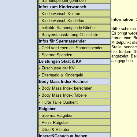
-
Samenspender gefunden
Infos zum Kinderwunsch
-
Kinderwunsch Kosten
Information:
-
Kinderwunsch Kinderlos
-
beliebte Samenspende Bücher
Bitte schreibe
Es bringt wed
-
Babyerstausstattung Checkliste
Forum eine Pl
Infos für Spermaspender
Mittelpunkt st
Stelle, sonder
-
Geld verdienen als Samenspender
hier fördern. B
-
Sperma Spenden
angezeigt. B
ausgegeben.
Leistungen Staat & KV
-
Zuschüsse der KV
-
Elterngeld & Kindergeld
Body Mass Index Rechner
-
Body Mass Index berechnen
-
Body Mass Index Tabelle
-
Hüfte Taille Quotient
Ratgeber
-
Sperma Ratgeber
-
Penis Ratgeber
-
Dildo & Vibrator
Inserat&Gesuch aufgeben