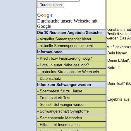
Durchsuche unsere Webseite mit
Google
Konstantin ha
Die 10 Neuesten Angebote/Gesuche
Postleitzahlen
werden.Das An
-
aktueller Samenspender bietet
-
aktuelle Samenspende gesucht
Mit * gekennze
Informationen
Dein Name*:
-
Kredit bzw Finanzierung nötig?
Deine EMail*:
-
Hotel in eurer Nähe gesucht?
Betreff:
-
kostenlos Stromanbieter Wechseln
-
Datenschutz
Dein Text* (5
Infos zum Schwanger werden
-
Spermatest für zu Hause
-
Fruchtbarkeit Test
Ergebnis aus 
-
Schnell Schwanger werden
-
Schwangerschaft Symptome
-
Samenspende Methoden
-
Hilfsmittel Insemination