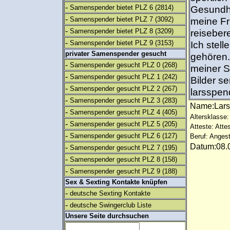
-
Samenspender bietet PLZ 6
(2814)
Gesundh
-
Samenspender bietet PLZ 7
(3092)
meine Fr
-
Samenspender bietet PLZ 8
(3209)
reiseber
-
Samenspender bietet PLZ 9
(3153)
Ich stell
privater Samenspender gesucht
gehören.
-
Samenspender gesucht PLZ 0
(268)
meiner S
-
Samenspender gesucht PLZ 1
(242)
Bilder se
-
Samenspender gesucht PLZ 2
(267)
larsspe
-
Samenspender gesucht PLZ 3
(283)
Name:Lar
-
Samenspender gesucht PLZ 4
(405)
Altersklasse:
-
Samenspender gesucht PLZ 5
(205)
Atteste: Atte
-
Samenspender gesucht PLZ 6
(127)
Beruf: Angest
Datum:08.0
-
Samenspender gesucht PLZ 7
(195)
-
Samenspender gesucht PLZ 8
(158)
-
Samenspender gesucht PLZ 9
(188)
Sex & Sexting Kontakte knüpfen
-
deutsche Sexting Kontakte
-
deutsche Swingerclub Liste
Unsere Seite durchsuchen