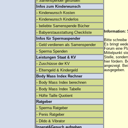
-
Samenspender gefunden
Infos zum Kinderwunsch
-
Kinderwunsch Kosten
-
Kinderwunsch Kinderlos
-
beliebte Samenspende Bücher
Information:
-
Babyerstausstattung Checkliste
Infos für Spermaspender
Bitte schreibe
-
Es bringt wed
Geld verdienen als Samenspender
Forum eine Pl
-
Sperma Spenden
Mittelpunkt st
Stelle, sonder
Leistungen Staat & KV
hier fördern. B
-
Zuschüsse der KV
angezeigt. B
-
ausgegeben.
Elterngeld & Kindergeld
Body Mass Index Rechner
-
Body Mass Index berechnen
-
Body Mass Index Tabelle
-
Hüfte Taille Quotient
Ratgeber
-
Sperma Ratgeber
-
Penis Ratgeber
-
Dildo & Vibrator
Inserat&Gesuch aufgeben