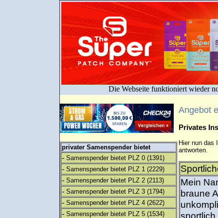
Die Webseite funktioniert wieder n
Angebot 
Privates I
Hier nun das 
privater Samenspender bietet
antworten.
-
Samenspender bietet PLZ 0
(1391)
Sportlic
-
Samenspender bietet PLZ 1
(2229)
-
Samenspender bietet PLZ 2
(2113)
Mein Nam
-
Samenspender bietet PLZ 3
(1794)
braune A
-
Samenspender bietet PLZ 4
(2622)
unkompli
-
Samenspender bietet PLZ 5
(1534)
sportlic