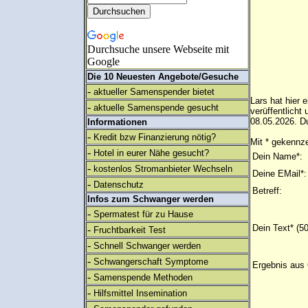
Durchsuche unsere Webseite mit
Google
Die 10 Neuesten Angebote/Gesuche
-
aktueller Samenspender bietet
Lars hat hier 
-
aktuelle Samenspende gesucht
verüffentlich
08.05.2026. Du
Informationen
-
Kredit bzw Finanzierung nötig?
Mit * gekennze
-
Hotel in eurer Nähe gesucht?
Dein Name*:
-
kostenlos Stromanbieter Wechseln
Deine EMail*:
-
Datenschutz
Betreff:
Infos zum Schwanger werden
-
Spermatest für zu Hause
Dein Text* (5
-
Fruchtbarkeit Test
-
Schnell Schwanger werden
-
Schwangerschaft Symptome
Ergebnis aus 
-
Samenspende Methoden
-
Hilfsmittel Insemination