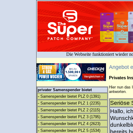
Die Webseite funktioniert wieder n
Angebot 
Privates I
Hier nun das 
privater Samenspender bietet
antworten.
-
Samenspender bietet PLZ 0
(1391)
Seriöse 
-
Samenspender bietet PLZ 1
(2235)
-
Samenspender bietet PLZ 2
(2115)
Hallo, ic
-
Samenspender bietet PLZ 3
(1795)
Wunschki
-
Samenspender bietet PLZ 4
(2623)
dunkelbl
-
Samenspender bietet PLZ 5
(1534)
bereits 