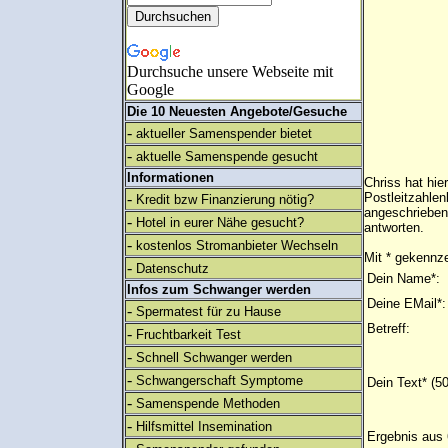
Durchsuche unsere Webseite mit
Google
Die 10 Neuesten Angebote/Gesuche
-
aktueller Samenspender bietet
-
aktuelle Samenspende gesucht
Informationen
Chriss hat hie
-
Postleitzahlen
Kredit bzw Finanzierung nötig?
angeschrieben
-
Hotel in eurer Nähe gesucht?
antworten.
-
kostenlos Stromanbieter Wechseln
Mit * gekennze
-
Datenschutz
Dein Name*:
Infos zum Schwanger werden
Deine EMail*:
-
Spermatest für zu Hause
Betreff:
-
Fruchtbarkeit Test
-
Schnell Schwanger werden
-
Schwangerschaft Symptome
Dein Text* (5
-
Samenspende Methoden
-
Hilfsmittel Insemination
Ergebnis aus 