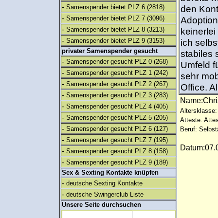
-
Samenspender bietet PLZ 6
(2818)
den Kont
-
Samenspender bietet PLZ 7
(3096)
Adoptions
-
Samenspender bietet PLZ 8
(3213)
keinerlei
-
Samenspender bietet PLZ 9
(3153)
ich selbs
privater Samenspender gesucht
stabiles 
-
Samenspender gesucht PLZ 0
(268)
Umfeld f
-
Samenspender gesucht PLZ 1
(242)
sehr mobi
-
Samenspender gesucht PLZ 2
(267)
Office. A
-
Samenspender gesucht PLZ 3
(283)
Name:Chr
-
Samenspender gesucht PLZ 4
(405)
Altersklasse:
-
Samenspender gesucht PLZ 5
(205)
Atteste: Atte
-
Samenspender gesucht PLZ 6
(127)
Beruf: Selbst
-
Samenspender gesucht PLZ 7
(195)
Datum:07.0
-
Samenspender gesucht PLZ 8
(158)
-
Samenspender gesucht PLZ 9
(189)
Sex & Sexting Kontakte knüpfen
-
deutsche Sexting Kontakte
-
deutsche Swingerclub Liste
Unsere Seite durchsuchen