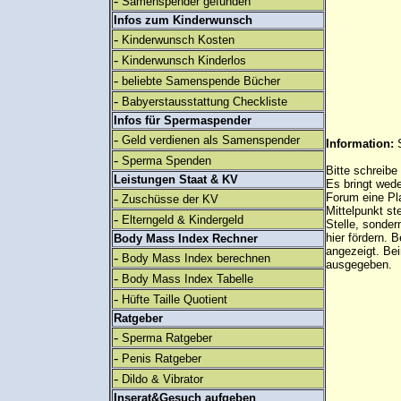
-
Samenspender gefunden
Infos zum Kinderwunsch
-
Kinderwunsch Kosten
-
Kinderwunsch Kinderlos
-
beliebte Samenspende Bücher
-
Babyerstausstattung Checkliste
Infos für Spermaspender
-
Geld verdienen als Samenspender
Information:
-
Sperma Spenden
Bitte schreibe
Leistungen Staat & KV
Es bringt wed
-
Forum eine Pl
Zuschüsse der KV
Mittelpunkt st
-
Elterngeld & Kindergeld
Stelle, sonder
hier fördern. B
Body Mass Index Rechner
angezeigt. B
-
Body Mass Index berechnen
ausgegeben.
-
Body Mass Index Tabelle
-
Hüfte Taille Quotient
Ratgeber
-
Sperma Ratgeber
-
Penis Ratgeber
-
Dildo & Vibrator
Inserat&Gesuch aufgeben