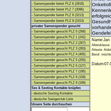
-
Samenspender bietet PLZ 6
(2818)
Onkelroll
-
Samenspender bietet PLZ 7
(3096)
Kennenle
-
Samenspender bietet PLZ 8
(3213)
erfolgre
-
Samenspender bietet PLZ 9
(3153)
Gesundhe
privater Samenspender gesucht
vorhande
-
Samenspender gesucht PLZ 0
(268)
Gendefekt
-
Samenspender gesucht PLZ 1
(242)
Name:Ja
-
Samenspender gesucht PLZ 2
(267)
Altersklasse:
-
Samenspender gesucht PLZ 3
(283)
Atteste: Aids
-
Samenspender gesucht PLZ 4
(405)
Beruf: möcht
-
Samenspender gesucht PLZ 5
(205)
Datum:07.0
-
Samenspender gesucht PLZ 6
(127)
-
Samenspender gesucht PLZ 7
(195)
-
Samenspender gesucht PLZ 8
(158)
-
Samenspender gesucht PLZ 9
(189)
Sex & Sexting Kontakte knüpfen
-
deutsche Sexting Kontakte
-
deutsche Swingerclub Liste
Unsere Seite durchsuchen