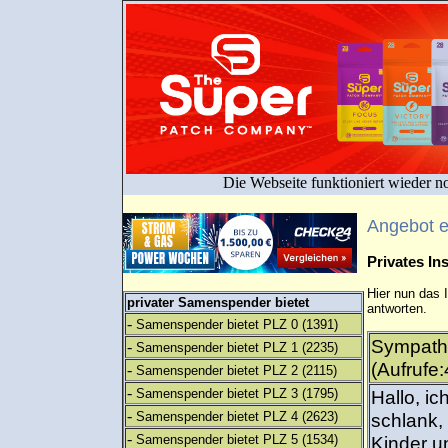
Die Webseite funktioniert wieder n
Angebot 
Privates I
Hier nun das 
privater Samenspender bietet
antworten.
-
Samenspender bietet PLZ 0
(1391)
Sympath
-
Samenspender bietet PLZ 1
(2235)
(Aufrufe:
-
Samenspender bietet PLZ 2
(2115)
-
Samenspender bietet PLZ 3
(1795)
Hallo, ic
-
Samenspender bietet PLZ 4
(2623)
schlank,
-
Samenspender bietet PLZ 5
(1534)
Kinder un