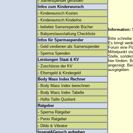
-
Samenspender gefunden
Infos zum Kinderwunsch
-
Kinderwunsch Kosten
-
Kinderwunsch Kinderlos
-
beliebte Samenspende Bücher
Information:
-
Babyerstausstattung Checkliste
Bitte schreibe
Infos für Spermaspender
Es bringt wed
-
Geld verdienen als Samenspender
Forum eine Pl
Mittelpunkt st
-
Sperma Spenden
Stelle, sonder
Leistungen Staat & KV
hier fördern. B
angezeigt. B
-
Zuschüsse der KV
ausgegeben.
-
Elterngeld & Kindergeld
Body Mass Index Rechner
-
Body Mass Index berechnen
-
Body Mass Index Tabelle
-
Hüfte Taille Quotient
Ratgeber
-
Sperma Ratgeber
-
Penis Ratgeber
-
Dildo & Vibrator
Inserat&Gesuch aufgeben