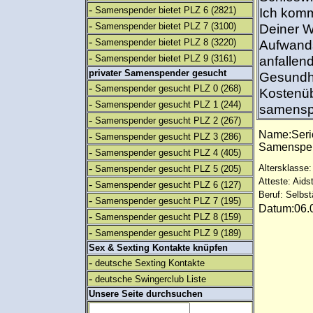
-
Samenspender bietet PLZ 6
(2821)
Ich komm
-
Samenspender bietet PLZ 7
(3100)
Deiner W
-
Samenspender bietet PLZ 8
(3220)
Aufwands
-
Samenspender bietet PLZ 9
(3161)
anfallen
privater Samenspender gesucht
Gesundhe
-
Samenspender gesucht PLZ 0
(268)
Kostenüb
-
Samenspender gesucht PLZ 1
(244)
samens
-
Samenspender gesucht PLZ 2
(267)
Name:Seri
-
Samenspender gesucht PLZ 3
(286)
Samenspe
-
Samenspender gesucht PLZ 4
(405)
-
Altersklasse:
Samenspender gesucht PLZ 5
(205)
Atteste: Aids
-
Samenspender gesucht PLZ 6
(127)
Beruf: Selbst
-
Samenspender gesucht PLZ 7
(195)
Datum:06.0
-
Samenspender gesucht PLZ 8
(159)
-
Samenspender gesucht PLZ 9
(189)
Sex & Sexting Kontakte knüpfen
-
deutsche Sexting Kontakte
-
deutsche Swingerclub Liste
Unsere Seite durchsuchen