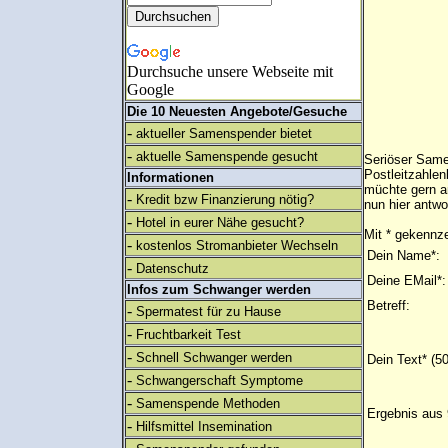
Durchsuche unsere Webseite mit
Google
Die 10 Neuesten Angebote/Gesuche
-
aktueller Samenspender bietet
-
aktuelle Samenspende gesucht
Seriöser Same
Postleitzahlen
Informationen
müchte gern a
-
Kredit bzw Finanzierung nötig?
nun hier antwo
-
Hotel in eurer Nähe gesucht?
Mit * gekennze
-
kostenlos Stromanbieter Wechseln
Dein Name*:
-
Datenschutz
Deine EMail*:
Infos zum Schwanger werden
Betreff:
-
Spermatest für zu Hause
-
Fruchtbarkeit Test
-
Schnell Schwanger werden
Dein Text* (5
-
Schwangerschaft Symptome
-
Samenspende Methoden
Ergebnis aus 
-
Hilfsmittel Insemination