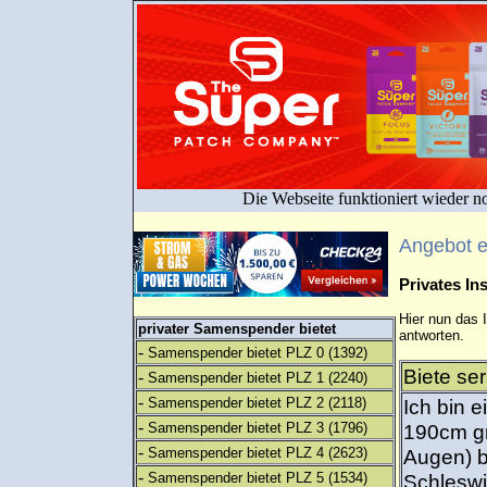
Die Webseite funktioniert wieder n
Angebot 
Privates I
Hier nun das 
privater Samenspender bietet
antworten.
-
Samenspender bietet PLZ 0
(1392)
Biete se
-
Samenspender bietet PLZ 1
(2240)
-
Samenspender bietet PLZ 2
(2118)
Ich bin 
-
Samenspender bietet PLZ 3
(1796)
190cm gr
-
Samenspender bietet PLZ 4
(2623)
Augen) 
-
Samenspender bietet PLZ 5
(1534)
Schleswi