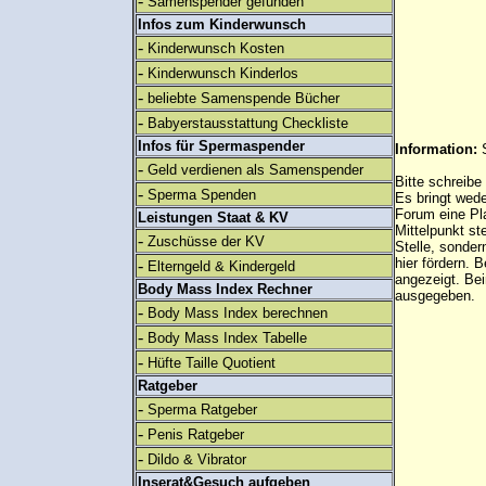
-
Samenspender gefunden
Infos zum Kinderwunsch
-
Kinderwunsch Kosten
-
Kinderwunsch Kinderlos
-
beliebte Samenspende Bücher
-
Babyerstausstattung Checkliste
Infos für Spermaspender
Information:
-
Geld verdienen als Samenspender
Bitte schreibe
-
Sperma Spenden
Es bringt wed
Forum eine Pl
Leistungen Staat & KV
Mittelpunkt st
-
Zuschüsse der KV
Stelle, sonder
hier fördern. B
-
Elterngeld & Kindergeld
angezeigt. B
Body Mass Index Rechner
ausgegeben.
-
Body Mass Index berechnen
-
Body Mass Index Tabelle
-
Hüfte Taille Quotient
Ratgeber
-
Sperma Ratgeber
-
Penis Ratgeber
-
Dildo & Vibrator
Inserat&Gesuch aufgeben