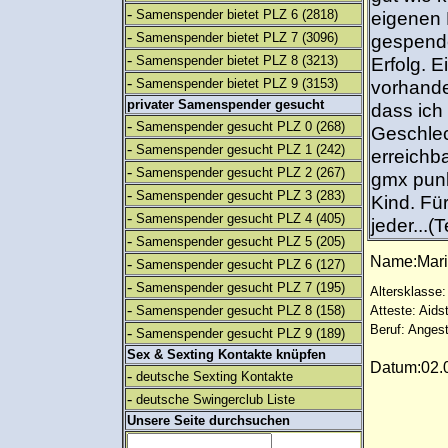
-
Samenspender bietet PLZ 6
(2818)
eigenen 
-
Samenspender bietet PLZ 7
(3096)
gespende
-
Samenspender bietet PLZ 8
(3213)
Erfolg. 
-
Samenspender bietet PLZ 9
(3153)
vorhande
privater Samenspender gesucht
dass ich
-
Samenspender gesucht PLZ 0
(268)
Geschlec
-
Samenspender gesucht PLZ 1
(242)
erreichb
-
Samenspender gesucht PLZ 2
(267)
gmx punk
-
Samenspender gesucht PLZ 3
(283)
Kind. Fü
-
Samenspender gesucht PLZ 4
(405)
jeder...(
-
Samenspender gesucht PLZ 5
(205)
Name:Mar
-
Samenspender gesucht PLZ 6
(127)
-
Samenspender gesucht PLZ 7
(195)
Altersklasse:
-
Samenspender gesucht PLZ 8
(158)
Atteste: Aids
Beruf: Angest
-
Samenspender gesucht PLZ 9
(189)
Sex & Sexting Kontakte knüpfen
Datum:02.0
-
deutsche Sexting Kontakte
-
deutsche Swingerclub Liste
Unsere Seite durchsuchen