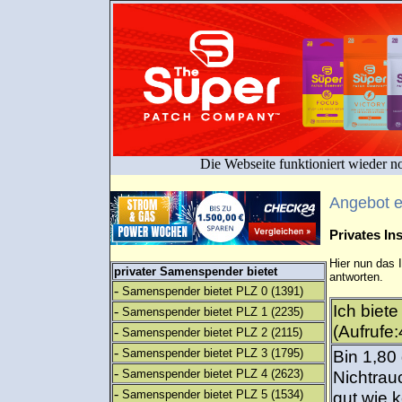
Die Webseite funktioniert wieder n
Angebot 
Privates I
Hier nun das 
privater Samenspender bietet
antworten.
-
Samenspender bietet PLZ 0
(1391)
Ich biet
-
Samenspender bietet PLZ 1
(2235)
(Aufrufe:
-
Samenspender bietet PLZ 2
(2115)
-
Samenspender bietet PLZ 3
(1795)
Bin 1,80
-
Samenspender bietet PLZ 4
(2623)
Nichtrau
-
Samenspender bietet PLZ 5
(1534)
gut wie k