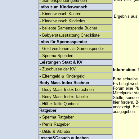
-
Samenspender gefunden
Infos zum Kinderwunsch
-
Kinderwunsch Kosten
Ergebnis aus 
-
Kinderwunsch Kinderlos
-
beliebte Samenspende Bücher
-
Babyerstausstattung Checkliste
Infos für Spermaspender
-
Geld verdienen als Samenspender
-
Sperma Spenden
Leistungen Staat & KV
-
Zuschüsse der KV
Information:
-
Elterngeld & Kindergeld
Bitte schreibe
Body Mass Index Rechner
Es bringt wed
Forum eine Pl
-
Body Mass Index berechnen
Mittelpunkt st
-
Body Mass Index Tabelle
Stelle, sonder
hier fördern. B
-
Hüfte Taille Quotient
angezeigt. B
Ratgeber
ausgegeben.
-
Sperma Ratgeber
-
Penis Ratgeber
-
Dildo & Vibrator
Inserat&Gesuch aufgeben