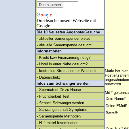
Durchsuche unsere Webseite mit
Google
Die 10 Neuesten Angebote/Gesuche
-
aktueller Samenspender bietet
-
aktuelle Samenspende gesucht
Informationen
-
Kredit bzw Finanzierung nötig?
-
Hotel in eurer Nähe gesucht?
-
kostenlos Stromanbieter Wechseln
Mario hat hier
Postleitzahlen
-
Datenschutz
angeschrieben
Infos zum Schwanger werden
antworten.
-
Spermatest für zu Hause
Mit * gekennze
-
Fruchtbarkeit Test
Dein Name*:
-
Schnell Schwanger werden
Deine EMail*:
-
Schwangerschaft Symptome
Betreff:
-
Samenspende Methoden
-
Hilfsmittel Insemination
Dein Text* (5