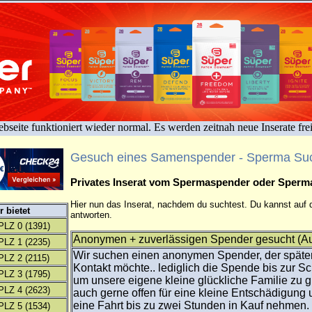
bseite funktioniert wieder normal. Es werden zeitnah neue Inserate fre
Gesuch eines Samenspender - Sperma Su
Privates Inserat vom Spermaspender oder Sper
Hier nun das Inserat, nachdem du suchtest. Du kannst auf d
 bietet
antworten.
PLZ 0
(1391)
Anonymen + zuverlässigen Spender gesucht (Au
PLZ 1
(2235)
Wir suchen einen anonymen Spender, der späte
PLZ 2
(2115)
Kontakt möchte.. lediglich die Spende bis zur S
PLZ 3
(1795)
um unsere eigene kleine glückliche Familie zu g
PLZ 4
(2623)
auch gerne offen für eine kleine Entschädigung
eine Fahrt bis zu zwei Stunden in Kauf nehmen
PLZ 5
(1534)