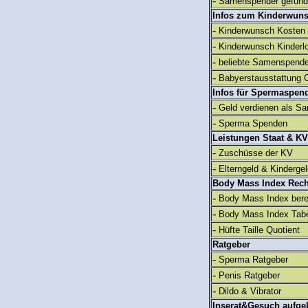
-
Samenspender gefun
Infos zum Kinderwun
-
Kinderwunsch Kosten
-
Kinderwunsch Kinderl
-
beliebte Samenspend
-
Babyerstausstattung C
Infos für Spermaspen
-
Geld verdienen als S
-
Sperma Spenden
Leistungen Staat & KV
-
Zuschüsse der KV
-
Elterngeld & Kinderge
Body Mass Index Rec
-
Body Mass Index ber
-
Body Mass Index Tabe
-
Hüfte Taille Quotient
Ratgeber
-
Sperma Ratgeber
-
Penis Ratgeber
-
Dildo & Vibrator
Inserat&Gesuch aufge