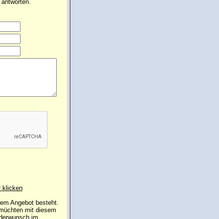
 antworten.
r klicken
 dem Angebot besteht.
 müchten mit diesem
nderwunsch im