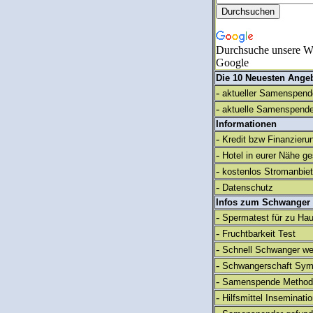
Durchsuche unsere We
Google
Die 10 Neuesten Ange
-
aktueller Samenspende
-
aktuelle Samenspende
Informationen
-
Kredit bzw Finanzieru
-
Hotel in eurer Nähe g
-
kostenlos Stromanbie
-
Datenschutz
Infos zum Schwanger
-
Spermatest für zu Ha
-
Fruchtbarkeit Test
-
Schnell Schwanger we
-
Schwangerschaft Sy
-
Samenspende Method
-
Hilfsmittel Inseminati