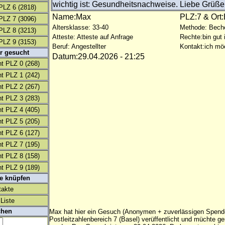
wichtig ist: Gesundheitsnachweise. Liebe Grüße
PLZ 6
(2818)
Name:Max
PLZ:7 & Ort
PLZ 7
(3096)
Altersklasse: 33-40
Methode: Bech
PLZ 8
(3213)
Atteste: Atteste auf Anfrage
Rechte:bin gut 
PLZ 9
(3153)
Beruf: Angestellter
Kontakt:ich mö
r gesucht
Datum:29.04.2026 - 21:25
t PLZ 0
(268)
t PLZ 1
(242)
t PLZ 2
(267)
t PLZ 3
(283)
t PLZ 4
(405)
t PLZ 5
(205)
t PLZ 6
(127)
t PLZ 7
(195)
t PLZ 8
(158)
t PLZ 9
(189)
te knüpfen
takte
Liste
chen
Max hat hier ein Gesuch (Anonymen + zuverlässigen Spend
Postleitzahlenbereich 7 (Basel) verüffentlicht und müchte g