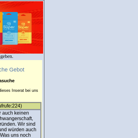
igeben.
che Gebot
masuche
ieses Inserat bei uns
frufe:224)
r auch keinen
chwangerschaft,
ründen. Wir sind
 und würden auch
. Was uns noch