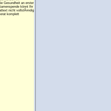
die Gesundheit an erster
e Samenspende könnt Ihr
attext nicht vollstĂ¤ndig
erat komplett