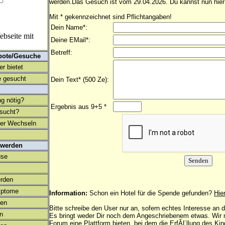
werden.Das Gesuch ist vom 29.04.2026. Du kannst nun hier
Mit * gekennzeichnet sind Pflichtangaben!
Dein Name*:
bseite mit
Deine EMail*:
Betreff:
bote/Gesuche
r bietet
 gesucht
Dein Text* (500 Ze):
ng nötig?
Ergebnis aus 9+5 *
esucht?
ter Wechseln
 werden
use
rden
mptome
Information:
Schon ein Hotel für die Spende gefunden?
Hie
en
Bitte schreibe den User nur an, sofern echtes Interesse an
on
Es bringt weder Dir noch dem Angeschriebenem etwas. Wir
Forum eine Plattform bieten, bei dem die ErfĂĽllung des Ki