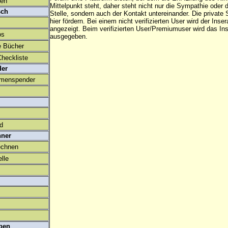
den
Mittelpunkt steht, daher steht nicht nur die Sympathie oder 
sch
Stelle, sondern auch der Kontakt untereinander. Die privat
hier fördern. Bei einem nicht verifizierten User wird der Inser
angezeigt. Beim
verifizierten User/Premiumuser
wird das Ins
os
ausgegeben.
e Bücher
heckliste
der
amenspender
ld
hner
echnen
lle
ben