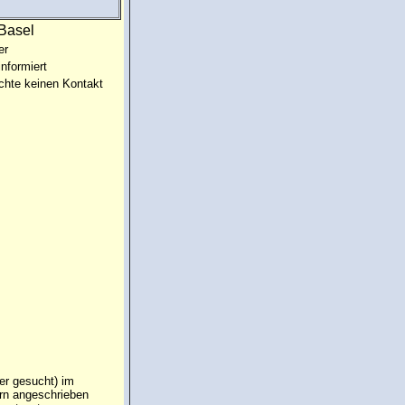
:Basel
er
informiert
chte keinen Kontakt
er gesucht) im
ern angeschrieben