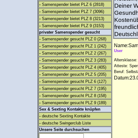
-
Samenspender bietet PLZ 6
(2818)
Deiner W
-
Samenspender bietet PLZ 7
(3096)
Gesundhe
-
Samenspender bietet PLZ 8
(3213)
Kostenüb
-
Samenspender bietet PLZ 9
(3153)
freundl
privater Samenspender gesucht
Deutsch
-
Samenspender gesucht PLZ 0
(268)
Name:Sam
-
Samenspender gesucht PLZ 1
(242)
User
-
Samenspender gesucht PLZ 2
(267)
-
Altersklasse:
Samenspender gesucht PLZ 3
(283)
Atteste: Sp
-
Samenspender gesucht PLZ 4
(405)
Beruf: Selbst
-
Samenspender gesucht PLZ 5
(205)
Datum:23.0
-
Samenspender gesucht PLZ 6
(127)
-
Samenspender gesucht PLZ 7
(195)
-
Samenspender gesucht PLZ 8
(158)
-
Samenspender gesucht PLZ 9
(189)
Sex & Sexting Kontakte knüpfen
-
deutsche Sexting Kontakte
-
deutsche Swingerclub Liste
Unsere Seite durchsuchen