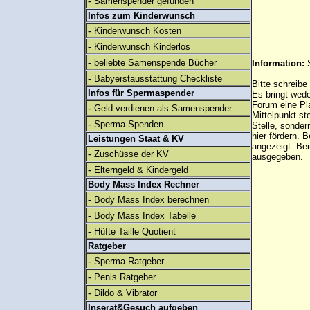
-
Samenspender gefunden
Infos zum Kinderwunsch
-
Kinderwunsch Kosten
-
Kinderwunsch Kinderlos
-
beliebte Samenspende Bücher
Information:
-
Babyerstausstattung Checkliste
Bitte schreibe
Infos für Spermaspender
Es bringt wed
Forum eine Pl
-
Geld verdienen als Samenspender
Mittelpunkt st
-
Sperma Spenden
Stelle, sonder
hier fördern. B
Leistungen Staat & KV
angezeigt. B
-
Zuschüsse der KV
ausgegeben.
-
Elterngeld & Kindergeld
Body Mass Index Rechner
-
Body Mass Index berechnen
-
Body Mass Index Tabelle
-
Hüfte Taille Quotient
Ratgeber
-
Sperma Ratgeber
-
Penis Ratgeber
-
Dildo & Vibrator
Inserat&Gesuch aufgeben