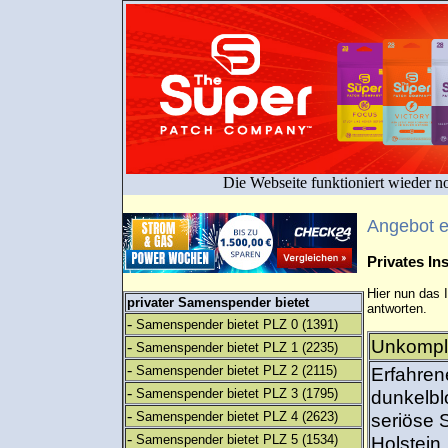
Die Webseite funktioniert wieder n
Angebot 
Privates I
Hier nun das 
privater Samenspender bietet
antworten.
-
Samenspender bietet PLZ 0
(1391)
Unkompli
-
Samenspender bietet PLZ 1
(2235)
-
Samenspender bietet PLZ 2
(2115)
Erfahren
-
Samenspender bietet PLZ 3
(1795)
dunkelbl
-
Samenspender bietet PLZ 4
(2623)
seriöse 
-
Samenspender bietet PLZ 5
(1534)
Holstein