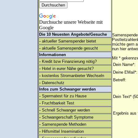
Durchsuche unsere Webseite mit
Google
Die 10 Neuesten Angebote/Gesuche
Samenspender 
Postleitzahlen
-
aktueller Samenspender bietet
müchte gern a
-
aktuelle Samenspende gesucht
nun hier antwo
Informationen
Mit * gekennze
-
Kredit bzw Finanzierung nötig?
Dein Name*:
-
Hotel in eurer Nähe gesucht?
Deine EMail*:
-
kostenlos Stromanbieter Wechseln
Betreff:
-
Datenschutz
Infos zum Schwanger werden
-
Spermatest für zu Hause
Dein Text* (5
-
Fruchtbarkeit Test
-
Schnell Schwanger werden
Ergebnis aus 
-
Schwangerschaft Symptome
-
Samenspende Methoden
-
Hilfsmittel Insemination