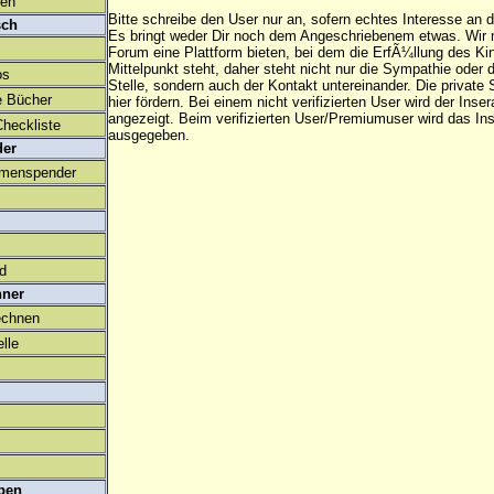
den
Bitte schreibe den User nur an, sofern echtes Interesse an
sch
Es bringt weder Dir noch dem Angeschriebenem etwas. Wir
Forum eine Plattform bieten, bei dem die ErfÃ¼llung des K
Mittelpunkt steht, daher steht nicht nur die Sympathie oder 
os
Stelle, sondern auch der Kontakt untereinander. Die privat
e Bücher
hier fördern. Bei einem nicht verifizierten User wird der Inser
angezeigt. Beim
verifizierten User/Premiumuser
wird das Ins
heckliste
ausgegeben.
der
amenspender
ld
hner
echnen
lle
ben