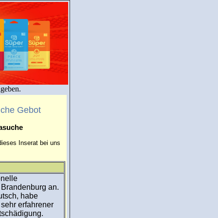
igeben.
uche Gebot
masuche
ieses Inserat bei uns
onelle
 Brandenburg an.
utsch, habe
 sehr erfahrener
schädigung.