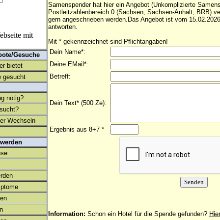
Samenspender hat hier ein Angebot (Unkomplizierte Samen
Postleitzahlenbereich 0 (Sachsen, Sachsen-Anhalt, BRB) ve
gern angeschrieben werden.Das Angebot ist vom 15.02.2026
antworten.
bseite mit
Mit * gekennzeichnet sind Pflichtangaben!
Dein Name*:
bote/Gesuche
Deine EMail*:
r bietet
Betreff:
 gesucht
ng nötig?
Dein Text* (500 Ze):
esucht?
ter Wechseln
Ergebnis aus 8+7 *
 werden
use
rden
mptome
en
on
Information:
Schon ein Hotel für die Spende gefunden?
Hie