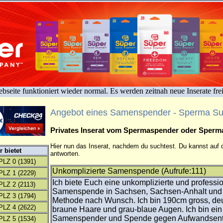
bseite funktioniert wieder normal. Es werden zeitnah neue Inserate fre
Angebot eines Samenspender - Sperma S
Privates Inserat vom Spermaspender oder Sper
Hier nun das Inserat, nachdem du suchtest. Du kannst auf d
 bietet
antworten.
PLZ 0
(1391)
Unkomplizierte Samenspende (Aufrufe:111)
PLZ 1
(2229)
Ich biete Euch eine unkomplizierte und professi
PLZ 2
(2113)
Samenspende in Sachsen, Sachsen-Anhalt und
PLZ 3
(1794)
Methode nach Wunsch. Ich bin 190cm gross, de
PLZ 4
(2622)
braune Haare und grau-blaue Augen. Ich bin ein
Samenspender und Spende gegen Aufwandsent
PLZ 5
(1534)