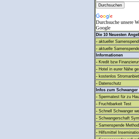
Durchsuche unsere We
Google
Die 10 Neuesten Ange
-
aktueller Samenspende
-
aktuelle Samenspende
Informationen
-
Kredit bzw Finanzieru
-
Hotel in eurer Nähe g
-
kostenlos Stromanbie
-
Datenschutz
Infos zum Schwanger
-
Spermatest für zu Ha
-
Fruchtbarkeit Test
-
Schnell Schwanger we
-
Schwangerschaft Sy
-
Samenspende Method
-
Hilfsmittel Inseminati