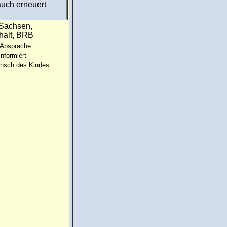
uch erneuert
:Sachsen,
halt, BRB
 Absprache
informiert
unsch des Kindes