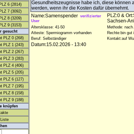
Gesundheitszeugnisse habe ich, diese können a
PLZ 6
(2814)
werden, wenn ihr die Kosten dafür übernehmt.
PLZ 7
(3092)
PLZ:0 & Ort
Name:Samenspender
verifizierter
PLZ 8
(3209)
Sachsen-An
User
PLZ 9
(3153)
Altersklasse: 41-50
Methode: nach
r gesucht
Atteste: Spermiogramm vorhanden
Rechte:bin gut 
t PLZ 0
(268)
Beruf: Selbständiger
Kontakt:auf W
Datum:15.02.2026 - 13:40
t PLZ 1
(243)
t PLZ 2
(267)
t PLZ 3
(283)
t PLZ 4
(406)
t PLZ 5
(205)
t PLZ 6
(127)
t PLZ 7
(195)
t PLZ 8
(158)
t PLZ 9
(188)
te knüpfen
takte
Liste
chen