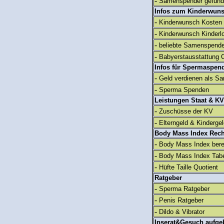
-
Samenspender gefun
Infos zum Kinderwun
-
Kinderwunsch Kosten
-
Kinderwunsch Kinderl
-
beliebte Samenspend
-
Babyerstausstattung C
Infos für Spermaspen
-
Geld verdienen als S
-
Sperma Spenden
Leistungen Staat & KV
-
Zuschüsse der KV
-
Elterngeld & Kinderge
Body Mass Index Rec
-
Body Mass Index ber
-
Body Mass Index Tabe
-
Hüfte Taille Quotient
Ratgeber
-
Sperma Ratgeber
-
Penis Ratgeber
-
Dildo & Vibrator
Inserat&Gesuch aufge