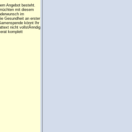
 dem Angebot besteht.
 müchten mit diesem
inderwunsch im
die Gesundheit an erster
e Samenspende könnt Ihr
attext nicht vollstÃ¤ndig
erat komplett