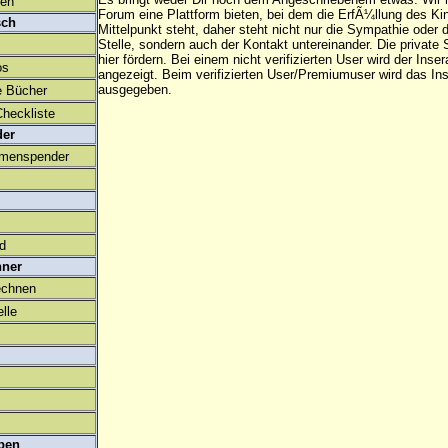
den
Forum eine Plattform bieten, bei dem die ErfÃ¼llung des K
sch
Mittelpunkt steht, daher steht nicht nur die Sympathie oder 
Stelle, sondern auch der Kontakt untereinander. Die privat
hier fördern. Bei einem nicht verifizierten User wird der Inser
os
angezeigt. Beim
verifizierten User/Premiumuser
wird das Ins
ausgegeben.
e Bücher
heckliste
der
amenspender
ld
hner
echnen
lle
ben