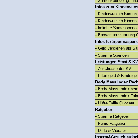
-
Samenspender gefun
Infos zum Kinderwun
-
Kinderwunsch Kosten
-
Kinderwunsch Kinderl
-
beliebte Samenspend
-
Babyerstausstattung C
Infos für Spermaspen
-
Geld verdienen als S
-
Sperma Spenden
Leistungen Staat & KV
-
Zuschüsse der KV
-
Elterngeld & Kinderge
Body Mass Index Rec
-
Body Mass Index ber
-
Body Mass Index Tabe
-
Hüfte Taille Quotient
Ratgeber
-
Sperma Ratgeber
-
Penis Ratgeber
-
Dildo & Vibrator
Inserat&Gesuch aufge