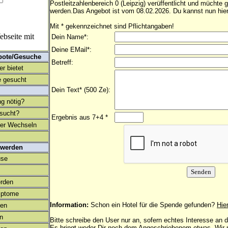
Postleitzahlenbereich 0 (Leipzig) verüffentlicht und müchte
werden.Das Angebot ist vom 08.02.2026. Du kannst nun hier
Mit * gekennzeichnet sind Pflichtangaben!
bseite mit
Dein Name*:
Deine EMail*:
bote/Gesuche
Betreff:
r bietet
 gesucht
Dein Text* (500 Ze):
ng nötig?
esucht?
Ergebnis aus 7+4 *
ter Wechseln
 werden
use
rden
mptome
Information:
Schon ein Hotel für die Spende gefunden?
Hie
en
on
Bitte schreibe den User nur an, sofern echtes Interesse an
Es bringt weder Dir noch dem Angeschriebenem etwas. Wir