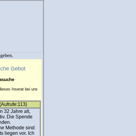
igeben.
uche Gebot
masuche
ieses Inserat bei uns
Aufrufe:113)
n 32 Jahre alt,
ktiv. Die Spende
inden.
he Methode sind
 liegen vor. Ich