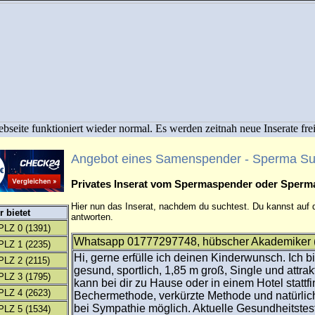
bseite funktioniert wieder normal. Es werden zeitnah neue Inserate fre
Angebot eines Samenspender - Sperma S
Privates Inserat vom Spermaspender oder Sper
Hier nun das Inserat, nachdem du suchtest. Du kannst auf d
 bietet
antworten.
PLZ 0
(1391)
Whatsapp 01777297748, hübscher Akademiker (
PLZ 1
(2235)
Hi, gerne erfülle ich deinen Kinderwunsch. Ich bi
PLZ 2
(2115)
gesund, sportlich, 1,85 m groß, Single und attra
PLZ 3
(1795)
kann bei dir zu Hause oder in einem Hotel stattf
PLZ 4
(2623)
Bechermethode, verkürzte Methode und natürlic
bei Sympathie möglich. Aktuelle Gesundheitstests
PLZ 5
(1534)