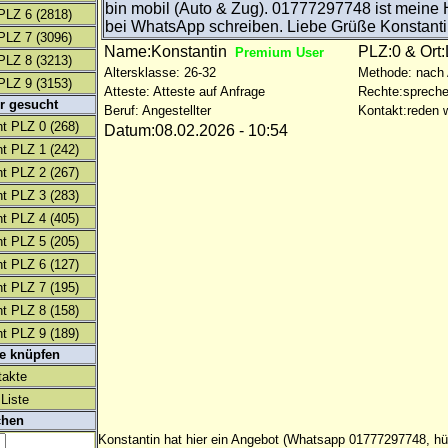
bin mobil (Auto & Zug). 01777297748 ist meine
PLZ 6
(2818)
bei WhatsApp schreiben. Liebe Grüße Konstant
PLZ 7
(3096)
Name:Konstantin
PLZ:0 & Ort:
Premium User
PLZ 8
(3213)
Altersklasse: 26-32
Methode: nach
PLZ 9
(3153)
Atteste: Atteste auf Anfrage
Rechte:spreche
r gesucht
Beruf: Angestellter
Kontakt:reden w
t PLZ 0
(268)
Datum:08.02.2026 - 10:54
t PLZ 1
(242)
t PLZ 2
(267)
t PLZ 3
(283)
t PLZ 4
(405)
t PLZ 5
(205)
t PLZ 6
(127)
t PLZ 7
(195)
t PLZ 8
(158)
t PLZ 9
(189)
te knüpfen
takte
Liste
chen
Konstantin hat hier ein Angebot (Whatsapp 01777297748, h