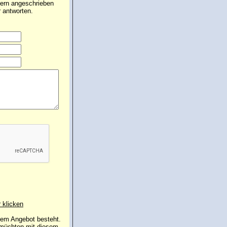
 gern angeschrieben
 antworten.
r klicken
 dem Angebot besteht.
 müchten mit diesem