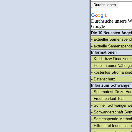
Durchsuche unsere We
Google
Die 10 Neuesten Ange
-
aktueller Samenspende
-
aktuelle Samenspende
Informationen
-
Kredit bzw Finanzieru
-
Hotel in eurer Nähe g
-
kostenlos Stromanbie
-
Datenschutz
Infos zum Schwanger
-
Spermatest für zu Ha
-
Fruchtbarkeit Test
-
Schnell Schwanger we
-
Schwangerschaft Sy
-
Samenspende Method
-
Hilfsmittel Inseminati