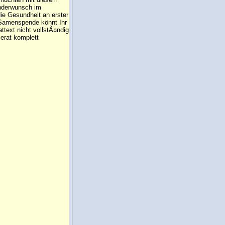
inderwunsch im
die Gesundheit an erster
e Samenspende könnt Ihr
attext nicht vollstÃ¤ndig
erat komplett