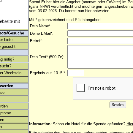
Spend.Er hat hier ein Angebot (anonym oder CoVater) im Pos
(ganz NRW) verüffentlicht und müchte gern angeschrieben 
vom 03.02.2026. Du kannst nun hier antworten.
Mit * gekennzeichnet sind Pflichtangaben!
bseite mit
Dein Name*:
bote/Gesuche
Deine EMail*:
r bietet
Betreff:
 gesucht
Dein Text* (500 Ze):
ng nötig?
esucht?
ter Wechseln
Ergebnis aus 10+5 *
 werden
use
rden
mptome
en
Information:
Schon ein Hotel für die Spende gefunden?
Hie
on
Bitte schreibe den User nur an, sofern echtes Interesse an