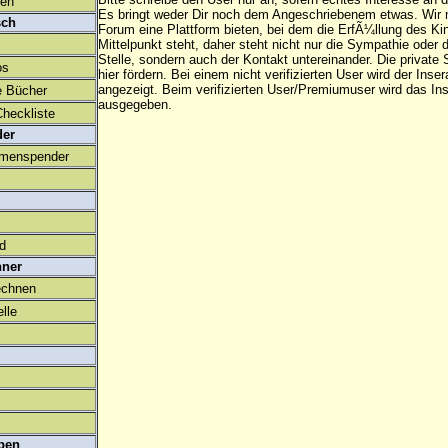
den
Es bringt weder Dir noch dem Angeschriebenem etwas. Wir
sch
Forum eine Plattform bieten, bei dem die ErfÃ¼llung des K
Mittelpunkt steht, daher steht nicht nur die Sympathie oder 
Stelle, sondern auch der Kontakt untereinander. Die privat
os
hier fördern. Bei einem nicht verifizierten User wird der Inser
angezeigt. Beim
verifizierten User/Premiumuser
wird das Ins
e Bücher
ausgegeben.
heckliste
der
amenspender
ld
hner
echnen
lle
ben