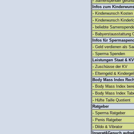
-
Samenspender gefun
Infos zum Kinderwun
-
Kinderwunsch Kosten
-
Kinderwunsch Kinderl
-
beliebte Samenspend
-
Babyerstausstattung C
Infos für Spermaspen
-
Geld verdienen als S
-
Sperma Spenden
Leistungen Staat & KV
-
Zuschüsse der KV
-
Elterngeld & Kinderge
Body Mass Index Rec
-
Body Mass Index ber
-
Body Mass Index Tabe
-
Hüfte Taille Quotient
Ratgeber
-
Sperma Ratgeber
-
Penis Ratgeber
-
Dildo & Vibrator
Inserat&Gesuch aufge