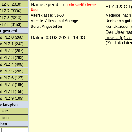
PLZ 6
(2818)
Name:Spend.Er
kein verifizierter
PLZ:4 & Or
User
PLZ 7
(3096)
Altersklasse: 51-60
Methode: nach
PLZ 8
(3213)
Atteste: Atteste auf Anfrage
Rechte:bin gut 
PLZ 9
(3153)
Beruf: Angestellter
Kontakt:reden w
r gesucht
Der User hat
t PLZ 0
(268)
Datum:03.02.2026 - 14:43
Inserat(e) ve
(
Zur Info
hie
t PLZ 1
(242)
t PLZ 2
(267)
t PLZ 3
(283)
t PLZ 4
(405)
t PLZ 5
(205)
t PLZ 6
(127)
t PLZ 7
(195)
t PLZ 8
(158)
t PLZ 9
(189)
te knüpfen
takte
Liste
chen