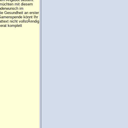
 müchten mit diesem
inderwunsch im
die Gesundheit an erster
e Samenspende könnt Ihr
attext nicht vollstÃ¤ndig
erat komplett