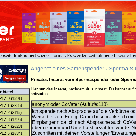
bseite funktioniert wieder normal. Es werden zeitnah neue Inserate fre
Angebot eines Samenspender - Sperma S
Privates Inserat vom Spermaspender oder Sper
Hier nun das Inserat, nachdem du suchtest. Du kannst auf d
 bietet
antworten.
PLZ 0
(1391)
anonym oder CoVater (Aufrufe:118)
PLZ 1
(2235)
Ich spende nach Absprache auf die Verkürzte od
PLZ 2
(2115)
Weise bis zum Erfolg. Dabei beschränke ich mic
PLZ 3
(1795)
Empfängerin da ich nach Absprache auch CoVat
PLZ 4
(2623)
übermehmen und Unterhalkt bezahlen würde. Nu
Zuschriften mit deinen Vorstellungen/Erwartungen.
PLZ 5
(1534)