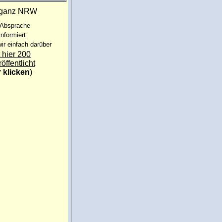
t:ganz NRW
 Absprache
informiert
ir einfach darüber
 hier 200
röffentlicht
r klicken
)