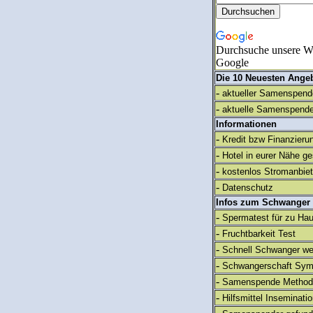
Durchsuche unsere We
Google
Die 10 Neuesten Ange
-
aktueller Samenspende
-
aktuelle Samenspende
Informationen
-
Kredit bzw Finanzieru
-
Hotel in eurer Nähe g
-
kostenlos Stromanbie
-
Datenschutz
Infos zum Schwanger
-
Spermatest für zu Ha
-
Fruchtbarkeit Test
-
Schnell Schwanger we
-
Schwangerschaft Sy
-
Samenspende Method
-
Hilfsmittel Inseminati