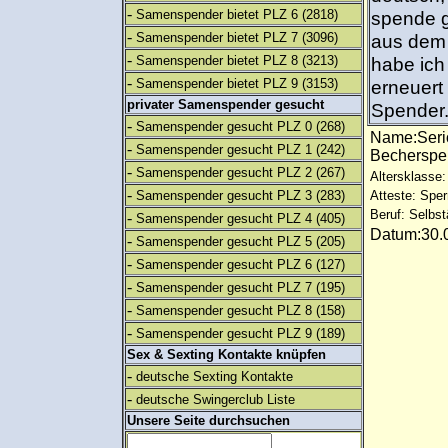
-
Samenspender bietet PLZ 6
(2818)
spende 
-
Samenspender bietet PLZ 7
(3096)
aus dem 
-
Samenspender bietet PLZ 8
(3213)
habe ich
-
Samenspender bietet PLZ 9
(3153)
erneuert
privater Samenspender gesucht
Spender
-
Samenspender gesucht PLZ 0
(268)
Name:Seri
-
Samenspender gesucht PLZ 1
(242)
Bechersp
-
Samenspender gesucht PLZ 2
(267)
Altersklasse:
-
Samenspender gesucht PLZ 3
(283)
Atteste: Sp
Beruf: Selbst
-
Samenspender gesucht PLZ 4
(405)
Datum:30.0
-
Samenspender gesucht PLZ 5
(205)
-
Samenspender gesucht PLZ 6
(127)
-
Samenspender gesucht PLZ 7
(195)
-
Samenspender gesucht PLZ 8
(158)
-
Samenspender gesucht PLZ 9
(189)
Sex & Sexting Kontakte knüpfen
-
deutsche Sexting Kontakte
-
deutsche Swingerclub Liste
Unsere Seite durchsuchen