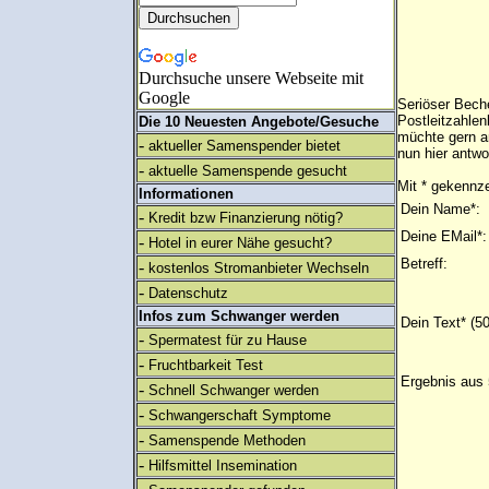
Durchsuche unsere Webseite mit
Google
Seriöser Bech
Postleitzahle
Die 10 Neuesten Angebote/Gesuche
müchte gern a
-
aktueller Samenspender bietet
nun hier antwo
-
aktuelle Samenspende gesucht
Mit * gekennze
Informationen
Dein Name*:
-
Kredit bzw Finanzierung nötig?
Deine EMail*:
-
Hotel in eurer Nähe gesucht?
Betreff:
-
kostenlos Stromanbieter Wechseln
-
Datenschutz
Infos zum Schwanger werden
Dein Text* (5
-
Spermatest für zu Hause
-
Fruchtbarkeit Test
Ergebnis aus 
-
Schnell Schwanger werden
-
Schwangerschaft Symptome
-
Samenspende Methoden
-
Hilfsmittel Insemination