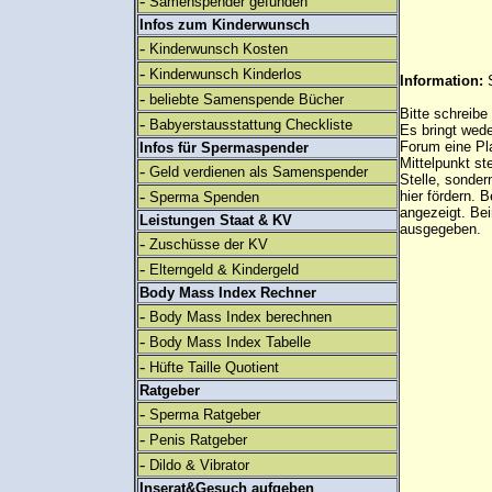
-
Samenspender gefunden
Infos zum Kinderwunsch
-
Kinderwunsch Kosten
-
Kinderwunsch Kinderlos
Information:
-
beliebte Samenspende Bücher
Bitte schreibe
-
Babyerstausstattung Checkliste
Es bringt wed
Forum eine Pl
Infos für Spermaspender
Mittelpunkt st
-
Geld verdienen als Samenspender
Stelle, sonder
-
hier fördern. B
Sperma Spenden
angezeigt. B
Leistungen Staat & KV
ausgegeben.
-
Zuschüsse der KV
-
Elterngeld & Kindergeld
Body Mass Index Rechner
-
Body Mass Index berechnen
-
Body Mass Index Tabelle
-
Hüfte Taille Quotient
Ratgeber
-
Sperma Ratgeber
-
Penis Ratgeber
-
Dildo & Vibrator
Inserat&Gesuch aufgeben