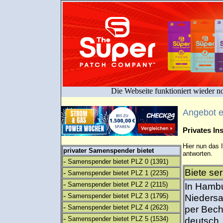
Die Webseite funktioniert wieder n
Angebot 
Privates I
Hier nun das 
privater Samenspender bietet
antworten.
-
Samenspender bietet PLZ 0
(1391)
Biete se
-
Samenspender bietet PLZ 1
(2235)
-
Samenspender bietet PLZ 2
(2115)
In Hambu
-
Samenspender bietet PLZ 3
(1795)
Niedersa
-
Samenspender bietet PLZ 4
(2623)
per Bech
-
Samenspender bietet PLZ 5
(1534)
deutsch,