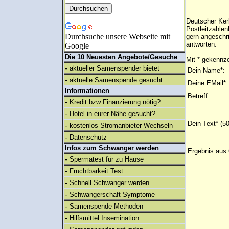
Deutscher Ker
Postleitzahle
Durchsuche unsere Webseite mit
gern angeschr
antworten.
Google
Die 10 Neuesten Angebote/Gesuche
Mit * gekennze
-
aktueller Samenspender bietet
Dein Name*:
-
aktuelle Samenspende gesucht
Deine EMail*:
Informationen
Betreff:
-
Kredit bzw Finanzierung nötig?
-
Hotel in eurer Nähe gesucht?
Dein Text* (5
-
kostenlos Stromanbieter Wechseln
-
Datenschutz
Infos zum Schwanger werden
Ergebnis aus 
-
Spermatest für zu Hause
-
Fruchtbarkeit Test
-
Schnell Schwanger werden
-
Schwangerschaft Symptome
-
Samenspende Methoden
-
Hilfsmittel Insemination