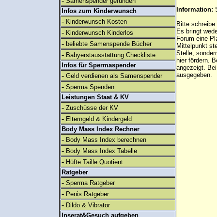
-
Samenspender gefunden
Information:
Infos zum Kinderwunsch
-
Kinderwunsch Kosten
Bitte schreibe
Es bringt wed
-
Kinderwunsch Kinderlos
Forum eine Pl
-
beliebte Samenspende Bücher
Mittelpunkt st
Stelle, sonder
-
Babyerstausstattung Checkliste
hier fördern. B
Infos für Spermaspender
angezeigt. B
-
ausgegeben.
Geld verdienen als Samenspender
-
Sperma Spenden
Leistungen Staat & KV
-
Zuschüsse der KV
-
Elterngeld & Kindergeld
Body Mass Index Rechner
-
Body Mass Index berechnen
-
Body Mass Index Tabelle
-
Hüfte Taille Quotient
Ratgeber
-
Sperma Ratgeber
-
Penis Ratgeber
-
Dildo & Vibrator
Inserat&Gesuch aufgeben