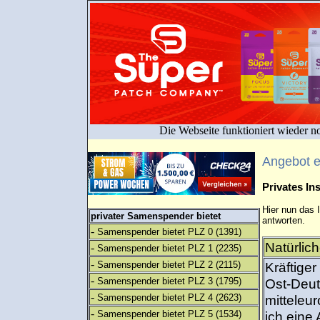
Die Webseite funktioniert wieder n
Angebot 
Privates I
Hier nun das 
privater Samenspender bietet
antworten.
-
Samenspender bietet PLZ 0
(1391)
Natürlic
-
Samenspender bietet PLZ 1
(2235)
-
Samenspender bietet PLZ 2
(2115)
Kräftige
-
Samenspender bietet PLZ 3
(1795)
Ost-Deuts
-
Samenspender bietet PLZ 4
(2623)
mitteleu
-
Samenspender bietet PLZ 5
(1534)
ich eine