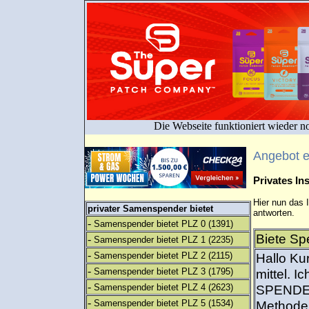
Die Webseite funktioniert wieder n
Angebot 
Privates I
Hier nun das 
privater Samenspender bietet
antworten.
-
Samenspender bietet PLZ 0
(1391)
Biete Sp
-
Samenspender bietet PLZ 1
(2235)
-
Samenspender bietet PLZ 2
(2115)
Hallo Ku
-
Samenspender bietet PLZ 3
(1795)
mittel. I
-
Samenspender bietet PLZ 4
(2623)
SPENDER,
-
Samenspender bietet PLZ 5
(1534)
Methode 