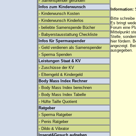
-
Samenspender gefunden
Infos zum Kinderwunsch
Information:
-
Kinderwunsch Kosten
Bitte schreibe
-
Kinderwunsch Kinderlos
Es bringt wed
-
beliebte Samenspende Bücher
Forum eine Pl
Mittelpunkt st
-
Babyerstausstattung Checkliste
Stelle, sonder
Infos für Spermaspender
hier fördern. B
angezeigt. B
-
Geld verdienen als Samenspender
ausgegeben.
-
Sperma Spenden
Leistungen Staat & KV
-
Zuschüsse der KV
-
Elterngeld & Kindergeld
Body Mass Index Rechner
-
Body Mass Index berechnen
-
Body Mass Index Tabelle
-
Hüfte Taille Quotient
Ratgeber
-
Sperma Ratgeber
-
Penis Ratgeber
-
Dildo & Vibrator
Inserat&Gesuch aufgeben