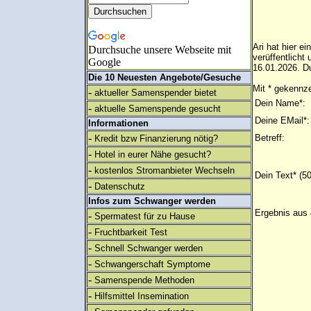
Ari hat hier e
Durchsuche unsere Webseite mit
verüffentlich
Google
16.01.2026. Du
Die 10 Neuesten Angebote/Gesuche
Mit * gekennze
-
aktueller Samenspender bietet
Dein Name*:
-
aktuelle Samenspende gesucht
Deine EMail*:
Informationen
-
Betreff:
Kredit bzw Finanzierung nötig?
-
Hotel in eurer Nähe gesucht?
-
kostenlos Stromanbieter Wechseln
Dein Text* (5
-
Datenschutz
Infos zum Schwanger werden
Ergebnis aus 
-
Spermatest für zu Hause
-
Fruchtbarkeit Test
-
Schnell Schwanger werden
-
Schwangerschaft Symptome
-
Samenspende Methoden
-
Hilfsmittel Insemination