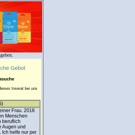
igeben.
uche Gebot
masuche
ieses Inserat bei uns
5)
einer Frau. 2018
nen Menschen
 beruflich
ue Augen und
 Ich helfe nur per