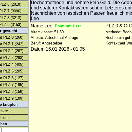
Bechermethode und nehme kein Geld. Die Adop
PLZ 6
(2818)
und späterer Kontakt wären schön. Letzteres ent
PLZ 7
(3096)
Nachrichten von lesbischen Paaren freue ich m
PLZ 8
(3213)
Leo
PLZ 9
(3153)
Name:Leo
PLZ:0 & Ort
Premium User
r gesucht
Altersklasse: 51-60
Methode: Bech
t PLZ 0
(268)
Atteste: Atteste auf Anfrage
Rechte:bin gut 
Beruf: Angestellter
Kontakt:auf W
t PLZ 1
(242)
Datum:16.01.2026 - 01:05
t PLZ 2
(267)
t PLZ 3
(283)
t PLZ 4
(405)
t PLZ 5
(205)
t PLZ 6
(127)
t PLZ 7
(195)
t PLZ 8
(158)
t PLZ 9
(189)
te knüpfen
takte
Liste
chen