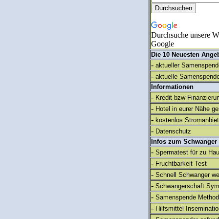
Durchsuche unsere We
Google
Die 10 Neuesten Ange
-
aktueller Samenspende
-
aktuelle Samenspende
Informationen
-
Kredit bzw Finanzieru
-
Hotel in eurer Nähe g
-
kostenlos Stromanbie
-
Datenschutz
Infos zum Schwanger
-
Spermatest für zu Ha
-
Fruchtbarkeit Test
-
Schnell Schwanger we
-
Schwangerschaft Sy
-
Samenspende Method
-
Hilfsmittel Inseminati