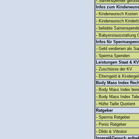
-
Samenspender gefun
Infos zum Kinderwun
-
Kinderwunsch Kosten
-
Kinderwunsch Kinderl
-
beliebte Samenspend
-
Babyerstausstattung C
Infos für Spermaspen
-
Geld verdienen als S
-
Sperma Spenden
Leistungen Staat & KV
-
Zuschüsse der KV
-
Elterngeld & Kinderge
Body Mass Index Rec
-
Body Mass Index ber
-
Body Mass Index Tabe
-
Hüfte Taille Quotient
Ratgeber
-
Sperma Ratgeber
-
Penis Ratgeber
-
Dildo & Vibrator
Inserat&Gesuch aufge