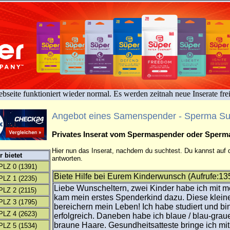
bseite funktioniert wieder normal. Es werden zeitnah neue Inserate fre
Angebot eines Samenspender - Sperma S
Privates Inserat vom Spermaspender oder Sper
Hier nun das Inserat, nachdem du suchtest. Du kannst auf d
 bietet
antworten.
PLZ 0
(1391)
Biete Hilfe bei Eurem Kinderwunsch (Aufrufe:13
PLZ 1
(2235)
Liebe Wunscheltern, zwei Kinder habe ich mit m
PLZ 2
(2115)
kam mein erstes Spenderkind dazu. Diese klei
PLZ 3
(1795)
bereichern mein Leben! Ich habe studiert und bin
PLZ 4
(2623)
erfolgreich. Daneben habe ich blaue / blau-gra
braune Haare. Gesundheitsatteste bringe ich mit.
PLZ 5
(1534)