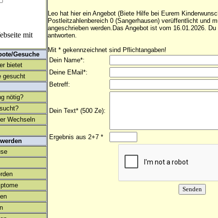
Leo hat hier ein Angebot (Biete Hilfe bei Eurem Kinderwunsc
Postleitzahlenbereich 0 (Sangerhausen) verüffentlicht und 
angeschrieben werden.Das Angebot ist vom 16.01.2026. Du 
bseite mit
antworten.
Mit * gekennzeichnet sind Pflichtangaben!
bote/Gesuche
Dein Name*:
r bietet
Deine EMail*:
 gesucht
Betreff:
ng nötig?
esucht?
Dein Text* (500 Ze):
ter Wechseln
Ergebnis aus 2+7 *
 werden
use
rden
mptome
en
on