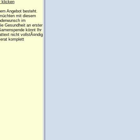
r klicken
 dem Angebot besteht.
 müchten mit diesem
inderwunsch im
die Gesundheit an erster
e Samenspende könnt Ihr
attext nicht vollstÃ¤ndig
erat komplett