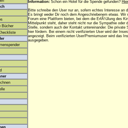
den
Information:
Schon ein Hotel für die Spende gefunden?
Hie
sch
Bitte schreibe den User nur an, sofern echtes Interesse an
Es bringt weder Dir noch dem Angeschriebenem etwas. Wir
Forum eine Plattform bieten, bei dem die ErfÃ¼llung des K
os
Mittelpunkt steht, daher steht nicht nur die Sympathie oder 
e Bücher
Stelle, sondern auch der Kontakt untereinander. Die privat
hier fördern. Bei einem nicht verifizierten User wird der Inser
heckliste
angezeigt. Beim
verifizierten User/Premiumuser
wird das Ins
der
ausgegeben.
amenspender
ld
hner
echnen
lle
ben