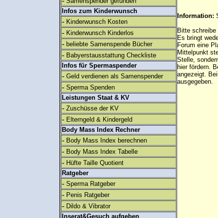
-
Samenspender gefunden
Infos zum Kinderwunsch
Information:
-
Kinderwunsch Kosten
Bitte schreibe
-
Kinderwunsch Kinderlos
Es bringt wed
-
beliebte Samenspende Bücher
Forum eine Pl
Mittelpunkt st
-
Babyerstausstattung Checkliste
Stelle, sonder
Infos für Spermaspender
hier fördern. B
angezeigt. B
-
Geld verdienen als Samenspender
ausgegeben.
-
Sperma Spenden
Leistungen Staat & KV
-
Zuschüsse der KV
-
Elterngeld & Kindergeld
Body Mass Index Rechner
-
Body Mass Index berechnen
-
Body Mass Index Tabelle
-
Hüfte Taille Quotient
Ratgeber
-
Sperma Ratgeber
-
Penis Ratgeber
-
Dildo & Vibrator
Inserat&Gesuch aufgeben