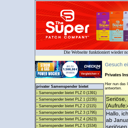
Die Webseite funktioniert wieder n
Gesuch e
Privates I
Hier nun das 
privater Samenspender bietet
antworten.
-
Samenspender bietet PLZ 0
(1391)
Seriöse,
-
Samenspender bietet PLZ 1
(2235)
(Aufrufe
-
Samenspender bietet PLZ 2
(2115)
-
Samenspender bietet PLZ 3
(1795)
Hallo, i
-
Samenspender bietet PLZ 4
(2623)
ab Janua
-
Samenspender bietet PLZ 5
(1534)
seriösen