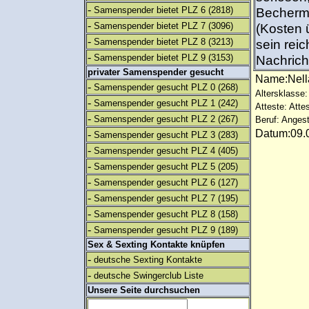
-
Samenspender bietet PLZ 6
(2818)
Becherme
-
Samenspender bietet PLZ 7
(3096)
(Kosten 
-
Samenspender bietet PLZ 8
(3213)
sein rei
-
Samenspender bietet PLZ 9
(3153)
Nachricht
privater Samenspender gesucht
Name:Nel
-
Samenspender gesucht PLZ 0
(268)
Altersklasse:
-
Samenspender gesucht PLZ 1
(242)
Atteste: Atte
-
Samenspender gesucht PLZ 2
(267)
Beruf: Angest
Datum:09.0
-
Samenspender gesucht PLZ 3
(283)
-
Samenspender gesucht PLZ 4
(405)
-
Samenspender gesucht PLZ 5
(205)
-
Samenspender gesucht PLZ 6
(127)
-
Samenspender gesucht PLZ 7
(195)
-
Samenspender gesucht PLZ 8
(158)
-
Samenspender gesucht PLZ 9
(189)
Sex & Sexting Kontakte knüpfen
-
deutsche Sexting Kontakte
-
deutsche Swingerclub Liste
Unsere Seite durchsuchen