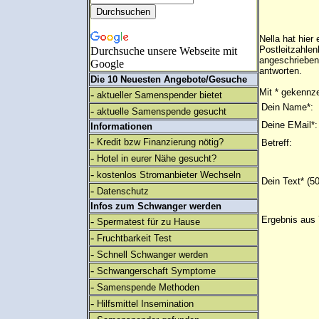
Nella hat hier
Postleitzahlen
Durchsuche unsere Webseite mit
angeschrieben
Google
antworten.
Die 10 Neuesten Angebote/Gesuche
Mit * gekennze
-
aktueller Samenspender bietet
Dein Name*:
-
aktuelle Samenspende gesucht
Deine EMail*:
Informationen
-
Kredit bzw Finanzierung nötig?
Betreff:
-
Hotel in eurer Nähe gesucht?
-
kostenlos Stromanbieter Wechseln
Dein Text* (5
-
Datenschutz
Infos zum Schwanger werden
Ergebnis aus 
-
Spermatest für zu Hause
-
Fruchtbarkeit Test
-
Schnell Schwanger werden
-
Schwangerschaft Symptome
-
Samenspende Methoden
-
Hilfsmittel Insemination