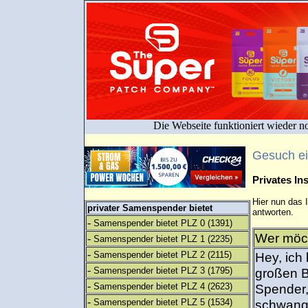
Die Webseite funktioniert wieder n
Gesuch e
Privates I
Hier nun das 
privater Samenspender bietet
antworten.
-
Samenspender bietet PLZ 0
(1391)
Wer möch
-
Samenspender bietet PLZ 1
(2235)
-
Samenspender bietet PLZ 2
(2115)
Hey, ich
-
Samenspender bietet PLZ 3
(1795)
großen B
-
Samenspender bietet PLZ 4
(2623)
Spender,
-
Samenspender bietet PLZ 5
(1534)
schwange