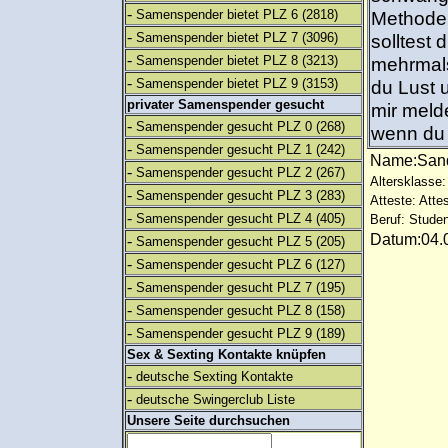
-
Samenspender bietet PLZ 6
(2818)
Methode,
-
Samenspender bietet PLZ 7
(3096)
solltest
-
Samenspender bietet PLZ 8
(3213)
mehrmals
-
Samenspender bietet PLZ 9
(3153)
du Lust 
privater Samenspender gesucht
mir melde
-
Samenspender gesucht PLZ 0
(268)
wenn du
-
Samenspender gesucht PLZ 1
(242)
Name:Sa
-
Samenspender gesucht PLZ 2
(267)
Altersklasse:
-
Samenspender gesucht PLZ 3
(283)
Atteste: Atte
-
Samenspender gesucht PLZ 4
(405)
Beruf: Studen
Datum:04.0
-
Samenspender gesucht PLZ 5
(205)
-
Samenspender gesucht PLZ 6
(127)
-
Samenspender gesucht PLZ 7
(195)
-
Samenspender gesucht PLZ 8
(158)
-
Samenspender gesucht PLZ 9
(189)
Sex & Sexting Kontakte knüpfen
-
deutsche Sexting Kontakte
-
deutsche Swingerclub Liste
Unsere Seite durchsuchen