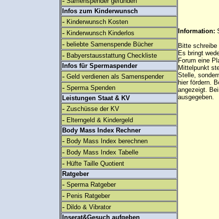
-
Samenspender gefunden
Infos zum Kinderwunsch
-
Kinderwunsch Kosten
Information:
-
Kinderwunsch Kinderlos
-
beliebte Samenspende Bücher
Bitte schreibe
Es bringt wed
-
Babyerstausstattung Checkliste
Forum eine Pl
Infos für Spermaspender
Mittelpunkt st
Stelle, sonder
-
Geld verdienen als Samenspender
hier fördern. B
-
Sperma Spenden
angezeigt. B
ausgegeben.
Leistungen Staat & KV
-
Zuschüsse der KV
-
Elterngeld & Kindergeld
Body Mass Index Rechner
-
Body Mass Index berechnen
-
Body Mass Index Tabelle
-
Hüfte Taille Quotient
Ratgeber
-
Sperma Ratgeber
-
Penis Ratgeber
-
Dildo & Vibrator
Inserat&Gesuch aufgeben