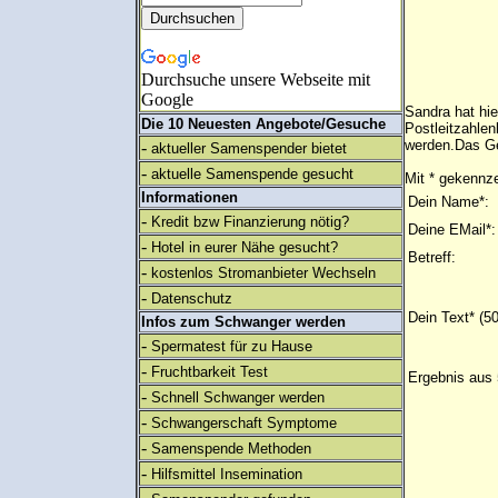
Durchsuche unsere Webseite mit
Google
Sandra hat hi
Die 10 Neuesten Angebote/Gesuche
Postleitzahlen
werden.Das Ge
-
aktueller Samenspender bietet
-
aktuelle Samenspende gesucht
Mit * gekennze
Informationen
Dein Name*:
-
Kredit bzw Finanzierung nötig?
Deine EMail*:
-
Hotel in eurer Nähe gesucht?
Betreff:
-
kostenlos Stromanbieter Wechseln
-
Datenschutz
Dein Text* (5
Infos zum Schwanger werden
-
Spermatest für zu Hause
-
Fruchtbarkeit Test
Ergebnis aus 
-
Schnell Schwanger werden
-
Schwangerschaft Symptome
-
Samenspende Methoden
-
Hilfsmittel Insemination