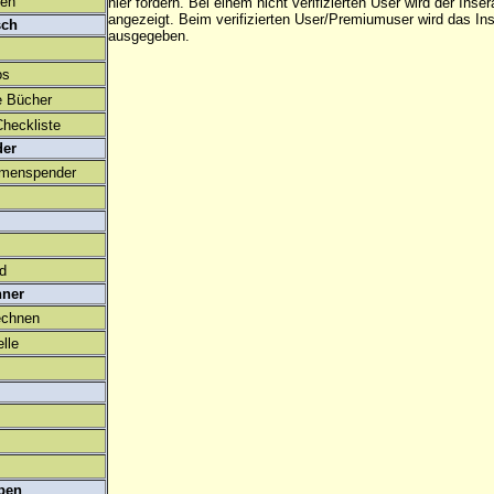
den
hier fördern. Bei einem nicht verifizierten User wird der Inser
angezeigt. Beim
verifizierten User/Premiumuser
wird das Ins
sch
ausgegeben.
os
e Bücher
heckliste
der
amenspender
ld
hner
echnen
lle
ben