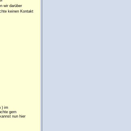
er
n wir darüber
chte keinen Kontakt
 ) im
üchte gern
annst nun hier