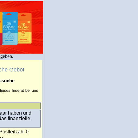
igeben.
che Gebot
masuche
ieses Inserat bei uns
Haar haben und
as finanzielle
Postleitzahl 0