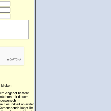
r klicken
 dem Angebot besteht.
 müchten mit diesem
inderwunsch im
die Gesundheit an erster
e Samenspende könnt Ihr