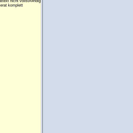
attext nicht vollstÃ¤ndig
erat komplett