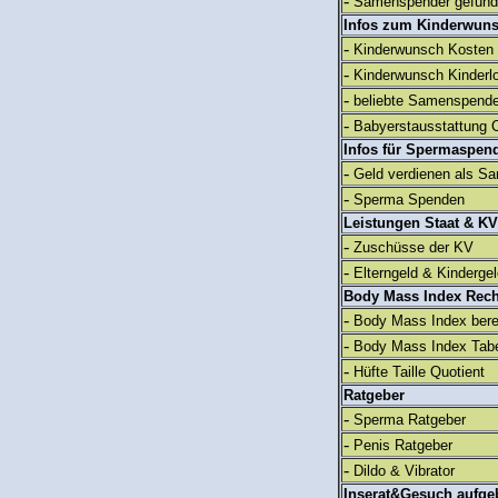
-
Samenspender gefun
Infos zum Kinderwun
-
Kinderwunsch Kosten
-
Kinderwunsch Kinderl
-
beliebte Samenspend
-
Babyerstausstattung C
Infos für Spermaspen
-
Geld verdienen als S
-
Sperma Spenden
Leistungen Staat & KV
-
Zuschüsse der KV
-
Elterngeld & Kinderge
Body Mass Index Rec
-
Body Mass Index ber
-
Body Mass Index Tabe
-
Hüfte Taille Quotient
Ratgeber
-
Sperma Ratgeber
-
Penis Ratgeber
-
Dildo & Vibrator
Inserat&Gesuch aufge