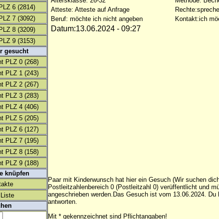
Altersklasse: 26-32
Methode: Bech
PLZ 6
(2814)
Atteste: Atteste auf Anfrage
Rechte:spreche
PLZ 7
(3092)
Beruf: möchte ich nicht angeben
Kontakt:ich mö
Datum:13.06.2024 - 09:27
PLZ 8
(3209)
PLZ 9
(3153)
r gesucht
t PLZ 0
(268)
t PLZ 1
(243)
t PLZ 2
(267)
t PLZ 3
(283)
t PLZ 4
(406)
t PLZ 5
(205)
t PLZ 6
(127)
t PLZ 7
(195)
t PLZ 8
(158)
t PLZ 9
(188)
te knüpfen
Paar mit Kinderwunsch hat hier ein Gesuch (Wir suchen dich
takte
Postleitzahlenbereich 0 (Postleitzahl 0) verüffentlicht und m
angeschrieben werden.Das Gesuch ist vom 13.06.2024. Du k
Liste
antworten.
chen
Mit * gekennzeichnet sind Pflichtangaben!