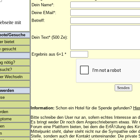
Dein Name*:
Deine EMail*:
Betreff:
bseite mit
bote/Gesuche
Dein Text* (500 Ze):
r bietet
 gesucht
Ergebnis aus 6+1 *
ng nötig?
esucht?
ter Wechseln
 werden
use
Information:
Schon ein Hotel für die Spende gefunden?
Hie
rden
Bitte schreibe den User nur an, sofern echtes Interesse an
mptome
Es bringt weder Dir noch dem Angeschriebenem etwas. Wir
en
Forum eine Plattform bieten, bei dem die ErfÃ¼llung des K
Mittelpunkt steht, daher steht nicht nur die Sympathie oder 
on
Stelle, sondern auch der Kontakt untereinander. Die privat