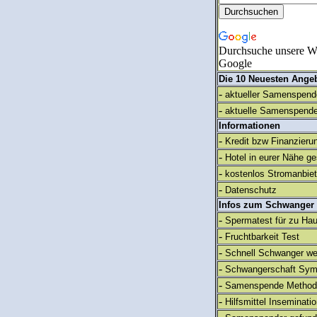
Durchsuche unsere We
Google
Die 10 Neuesten Ange
-
aktueller Samenspende
-
aktuelle Samenspende
Informationen
-
Kredit bzw Finanzieru
-
Hotel in eurer Nähe g
-
kostenlos Stromanbie
-
Datenschutz
Infos zum Schwanger
-
Spermatest für zu Ha
-
Fruchtbarkeit Test
-
Schnell Schwanger we
-
Schwangerschaft Sy
-
Samenspende Method
-
Hilfsmittel Inseminati