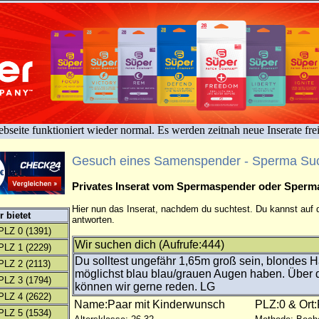
bseite funktioniert wieder normal. Es werden zeitnah neue Inserate fre
Gesuch eines Samenspender - Sperma Su
Privates Inserat vom Spermaspender oder Sper
Hier nun das Inserat, nachdem du suchtest. Du kannst auf d
 bietet
antworten.
PLZ 0
(1391)
Wir suchen dich (Aufrufe:444)
PLZ 1
(2229)
Du solltest ungefähr 1,65m groß sein, blondes 
PLZ 2
(2113)
möglichst blau blau/grauen Augen haben. Über d
PLZ 3
(1794)
können wir gerne reden. LG
PLZ 4
(2622)
Name:Paar mit Kinderwunsch
PLZ:0 & Ort:
PLZ 5
(1534)