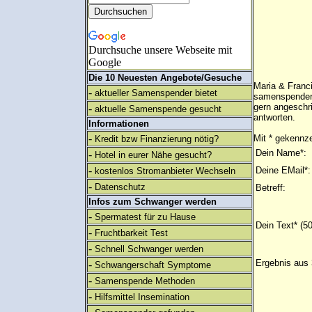
Durchsuche unsere Webseite mit
Google
Die 10 Neuesten Angebote/Gesuche
Maria & Franci
-
aktueller Samenspender bietet
samenspender m
gern angeschr
-
aktuelle Samenspende gesucht
antworten.
Informationen
-
Mit * gekennze
Kredit bzw Finanzierung nötig?
Dein Name*:
-
Hotel in eurer Nähe gesucht?
-
Deine EMail*:
kostenlos Stromanbieter Wechseln
-
Datenschutz
Betreff:
Infos zum Schwanger werden
-
Spermatest für zu Hause
Dein Text* (5
-
Fruchtbarkeit Test
-
Schnell Schwanger werden
Ergebnis aus 
-
Schwangerschaft Symptome
-
Samenspende Methoden
-
Hilfsmittel Insemination