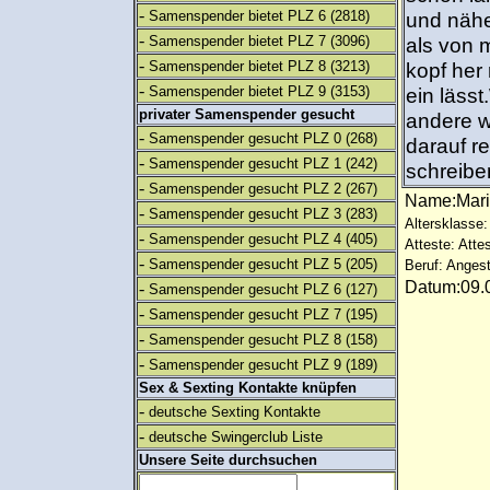
-
Samenspender bietet PLZ 6
(2818)
und näher
-
Samenspender bietet PLZ 7
(3096)
als von m
-
Samenspender bietet PLZ 8
(3213)
kopf her
-
Samenspender bietet PLZ 9
(3153)
ein läss
privater Samenspender gesucht
andere w
-
Samenspender gesucht PLZ 0
(268)
darauf r
-
Samenspender gesucht PLZ 1
(242)
schreibe
-
Samenspender gesucht PLZ 2
(267)
Name:Mari
-
Samenspender gesucht PLZ 3
(283)
Altersklasse:
-
Samenspender gesucht PLZ 4
(405)
Atteste: Atte
-
Samenspender gesucht PLZ 5
(205)
Beruf: Angest
Datum:09.0
-
Samenspender gesucht PLZ 6
(127)
-
Samenspender gesucht PLZ 7
(195)
-
Samenspender gesucht PLZ 8
(158)
-
Samenspender gesucht PLZ 9
(189)
Sex & Sexting Kontakte knüpfen
-
deutsche Sexting Kontakte
-
deutsche Swingerclub Liste
Unsere Seite durchsuchen