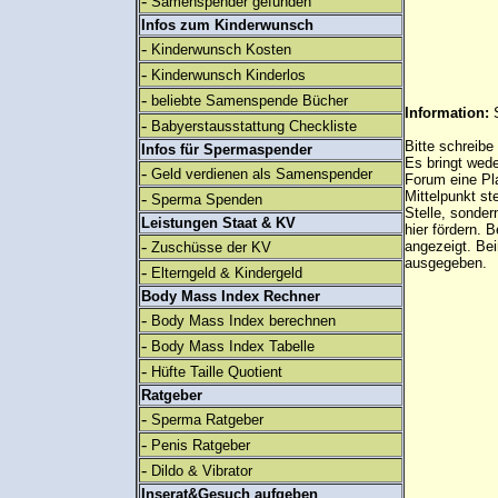
-
Samenspender gefunden
Infos zum Kinderwunsch
-
Kinderwunsch Kosten
-
Kinderwunsch Kinderlos
-
beliebte Samenspende Bücher
Information:
-
Babyerstausstattung Checkliste
Bitte schreibe
Infos für Spermaspender
Es bringt wed
-
Geld verdienen als Samenspender
Forum eine Pl
Mittelpunkt st
-
Sperma Spenden
Stelle, sonder
Leistungen Staat & KV
hier fördern. B
-
angezeigt. B
Zuschüsse der KV
ausgegeben.
-
Elterngeld & Kindergeld
Body Mass Index Rechner
-
Body Mass Index berechnen
-
Body Mass Index Tabelle
-
Hüfte Taille Quotient
Ratgeber
-
Sperma Ratgeber
-
Penis Ratgeber
-
Dildo & Vibrator
Inserat&Gesuch aufgeben