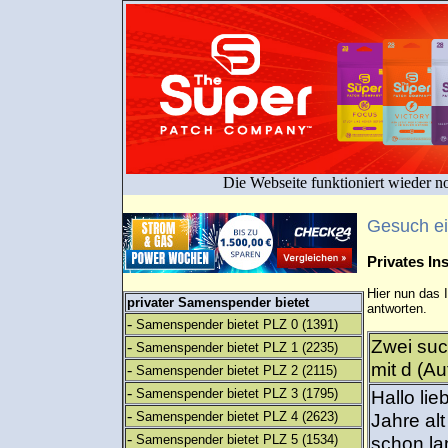
Die Webseite funktioniert wieder n
Gesuch e
Privates I
Hier nun das 
privater Samenspender bietet
antworten.
-
Samenspender bietet PLZ 0
(1391)
Zwei suc
-
Samenspender bietet PLZ 1
(2235)
mit d (Au
-
Samenspender bietet PLZ 2
(2115)
-
Samenspender bietet PLZ 3
(1795)
Hallo li
-
Samenspender bietet PLZ 4
(2623)
Jahre alt
-
Samenspender bietet PLZ 5
(1534)
schon la