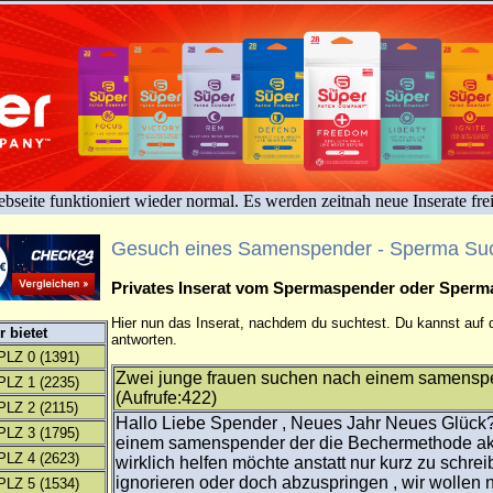
bseite funktioniert wieder normal. Es werden zeitnah neue Inserate fre
Gesuch eines Samenspender - Sperma Su
Privates Inserat vom Spermaspender oder Sper
Hier nun das Inserat, nachdem du suchtest. Du kannst auf d
 bietet
antworten.
PLZ 0
(1391)
Zwei junge frauen suchen nach einem samenspe
PLZ 1
(2235)
(Aufrufe:422)
PLZ 2
(2115)
Hallo Liebe Spender , Neues Jahr Neues Glück
PLZ 3
(1795)
einem samenspender der die Bechermethode akz
PLZ 4
(2623)
wirklich helfen möchte anstatt nur kurz zu schre
ignorieren oder doch abzuspringen , wir wollen n
PLZ 5
(1534)