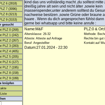
kind das uns vollständig macht ,du solltest mitte
PLZ 6
(2818)
dreißig jahre alt sein und nicht älter ,sowie kein
PLZ 7
(3096)
massenspender,unter anderem solltest du Gesun
PLZ 8
(3213)
nachweise besitzen ,sowie Grüne oder braune 
haare . Wenn du dich angesprochen fühlst dann
PLZ 9
(3153)
gerne bei whatsapp und bitte keine anrufe :
r gesucht
Name:M&F
PLZ:0 & Ort:
t PLZ 0
(268)
Altersklasse: 26-32
Methode: Bech
t PLZ 1
(242)
Atteste: Atteste auf Anfrage
Rechte:bin gut 
t PLZ 2
(267)
Beruf: Angestellter
Kontakt:auf W
t PLZ 3
(283)
Datum:27.01.2024 - 22:30
t PLZ 4
(405)
t PLZ 5
(205)
t PLZ 6
(127)
t PLZ 7
(195)
t PLZ 8
(158)
t PLZ 9
(189)
te knüpfen
takte
Liste
chen