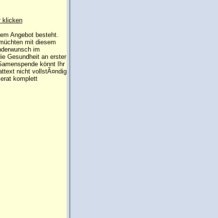
r klicken
 dem Angebot besteht.
 müchten mit diesem
inderwunsch im
die Gesundheit an erster
e Samenspende könnt Ihr
attext nicht vollstÃ¤ndig
erat komplett