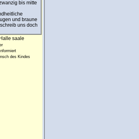
 zwanzig bis mitte
dheitliche
augen und braune
 schreib uns doch
Halle saale
er
informiert
unsch des Kindes