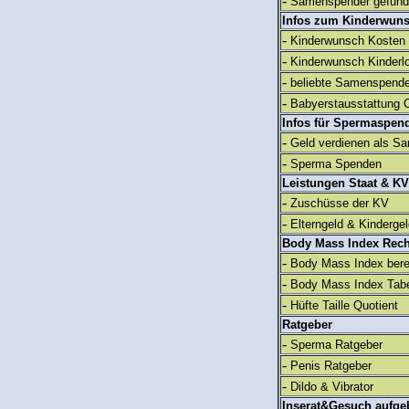
-
Samenspender gefun
Infos zum Kinderwun
-
Kinderwunsch Kosten
-
Kinderwunsch Kinderl
-
beliebte Samenspend
-
Babyerstausstattung C
Infos für Spermaspen
-
Geld verdienen als S
-
Sperma Spenden
Leistungen Staat & KV
-
Zuschüsse der KV
-
Elterngeld & Kinderge
Body Mass Index Rec
-
Body Mass Index ber
-
Body Mass Index Tabe
-
Hüfte Taille Quotient
Ratgeber
-
Sperma Ratgeber
-
Penis Ratgeber
-
Dildo & Vibrator
Inserat&Gesuch aufge