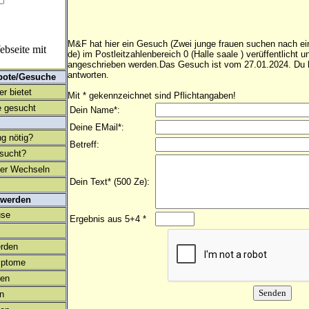
M&F hat hier ein Gesuch (Zwei junge frauen suchen nach 
bseite mit
de) im Postleitzahlenbereich 0 (Halle saale ) verüffentlicht 
angeschrieben werden.Das Gesuch ist vom 27.01.2024. Du k
antworten.
bote/Gesuche
r bietet
Mit * gekennzeichnet sind Pflichtangaben!
 gesucht
Dein Name*:
Deine EMail*:
ng nötig?
Betreff:
esucht?
ter Wechseln
Dein Text* (500 Ze):
 werden
use
Ergebnis aus 5+4 *
rden
mptome
en
on