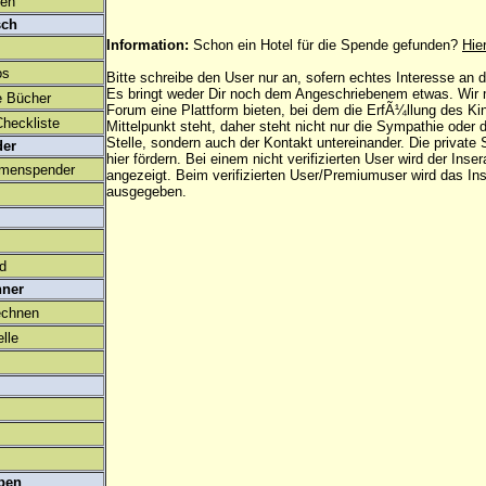
den
sch
Information:
Schon ein Hotel für die Spende gefunden?
Hie
os
Bitte schreibe den User nur an, sofern echtes Interesse an
Es bringt weder Dir noch dem Angeschriebenem etwas. Wir
e Bücher
Forum eine Plattform bieten, bei dem die ErfÃ¼llung des K
heckliste
Mittelpunkt steht, daher steht nicht nur die Sympathie oder 
Stelle, sondern auch der Kontakt untereinander. Die privat
der
hier fördern. Bei einem nicht verifizierten User wird der Inser
amenspender
angezeigt. Beim
verifizierten User/Premiumuser
wird das Ins
ausgegeben.
ld
hner
echnen
lle
ben