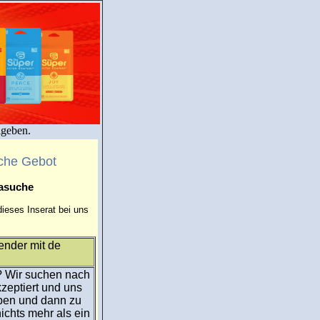
igeben.
che Gebot
masuche
ieses Inserat bei uns
nder mit de
? Wir suchen nach
eptiert und uns
iben und dann zu
ichts mehr als ein