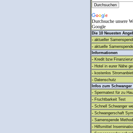
Durchsuche unsere We
Google
Die 10 Neuesten Ange
-
aktueller Samenspende
-
aktuelle Samenspende
Informationen
-
Kredit bzw Finanzieru
-
Hotel in eurer Nähe g
-
kostenlos Stromanbie
-
Datenschutz
Infos zum Schwanger
-
Spermatest für zu Ha
-
Fruchtbarkeit Test
-
Schnell Schwanger we
-
Schwangerschaft Sy
-
Samenspende Method
-
Hilfsmittel Inseminati