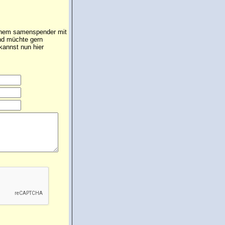
einem samenspender mit
und müchte gern
annst nun hier