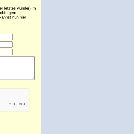
er letztes wunder) im
üchte gern
annst nun hier