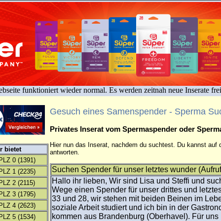
bseite funktioniert wieder normal. Es werden zeitnah neue Inserate fre
Gesuch eines Samenspender - Sperma Su
Privates Inserat vom Spermaspender oder Sper
Hier nun das Inserat, nachdem du suchtest. Du kannst auf d
 bietet
antworten.
PLZ 0
(1391)
Suchen Spender für unser letztes wunder (Aufru
PLZ 1
(2235)
Hallo ihr lieben, Wir sind Lisa und Steffi und su
PLZ 2
(2115)
Wege einen Spender für unser drittes und letzte
PLZ 3
(1795)
33 und 28, wir stehen mit beiden Beinen im Leb
PLZ 4
(2623)
soziale Arbeit studiert und ich bin in der Gastron
kommen aus Brandenburg (Oberhavel). Für uns 
PLZ 5
(1534)