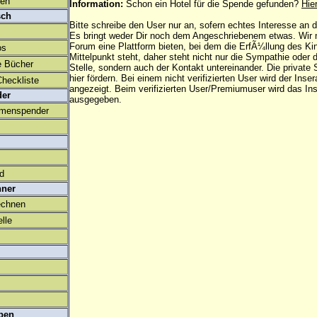
den
Information:
Schon ein Hotel für die Spende gefunden?
Hie
sch
Bitte schreibe den User nur an, sofern echtes Interesse an
Es bringt weder Dir noch dem Angeschriebenem etwas. Wir
Forum eine Plattform bieten, bei dem die ErfÃ¼llung des K
os
Mittelpunkt steht, daher steht nicht nur die Sympathie oder 
e Bücher
Stelle, sondern auch der Kontakt untereinander. Die privat
hier fördern. Bei einem nicht verifizierten User wird der Inser
heckliste
angezeigt. Beim
verifizierten User/Premiumuser
wird das Ins
der
ausgegeben.
amenspender
ld
hner
echnen
lle
ben