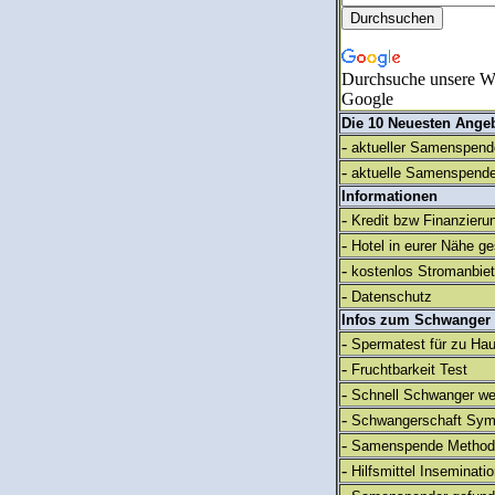
Durchsuche unsere We
Google
Die 10 Neuesten Ange
-
aktueller Samenspende
-
aktuelle Samenspende
Informationen
-
Kredit bzw Finanzieru
-
Hotel in eurer Nähe g
-
kostenlos Stromanbie
-
Datenschutz
Infos zum Schwanger
-
Spermatest für zu Ha
-
Fruchtbarkeit Test
-
Schnell Schwanger we
-
Schwangerschaft Sy
-
Samenspende Method
-
Hilfsmittel Inseminati