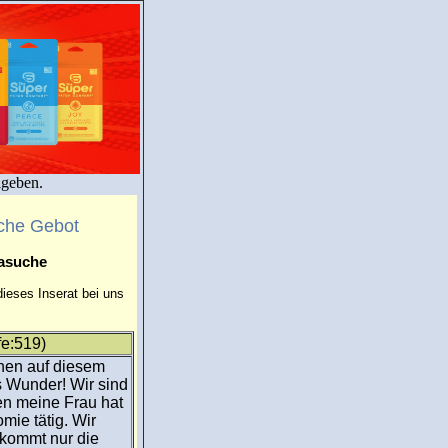
igeben.
che Gebot
masuche
ieses Inserat bei uns
fe:519)
chen auf diesem
s Wunder! Wir sind
en meine Frau hat
omie tätig. Wir
kommt nur die