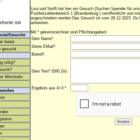
Lisa und Steffi hat hier ein Gesuch (Suchen Spender für uns
Postleitzahlenbereich 1 (Brandenburg ) verüffentlicht und m
angeschrieben werden.Das Gesuch ist vom 28.12.2023. Du k
bseite mit
antworten.
Mit * gekennzeichnet sind Pflichtangaben!
bote/Gesuche
Dein Name*:
r bietet
Deine EMail*:
 gesucht
Betreff:
ng nötig?
esucht?
Dein Text* (500 Ze):
ter Wechseln
Ergebnis aus 4+3 *
 werden
use
rden
mptome
en
on