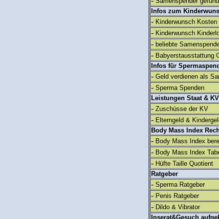
-
Samenspender gefun
Infos zum Kinderwun
-
Kinderwunsch Kosten
-
Kinderwunsch Kinderl
-
beliebte Samenspend
-
Babyerstausstattung C
Infos für Spermaspen
-
Geld verdienen als S
-
Sperma Spenden
Leistungen Staat & KV
-
Zuschüsse der KV
-
Elterngeld & Kinderge
Body Mass Index Rec
-
Body Mass Index ber
-
Body Mass Index Tabe
-
Hüfte Taille Quotient
Ratgeber
-
Sperma Ratgeber
-
Penis Ratgeber
-
Dildo & Vibrator
Inserat&Gesuch aufge