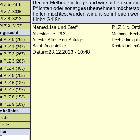
Becher Methode in frage und wir suchen keinen
PLZ 6
(2818)
Pflichten oder sonstiges übernehmen möchte/so
PLZ 7
(3096)
helfen möchtest würden wir uns sehr freuen wen
PLZ 8
(3213)
Liebe Grüße
PLZ 9
(3153)
Name:Lisa und Steffi
PLZ:1 & Ort
r gesucht
Altersklasse: 26-32
Methode: Bech
t PLZ 0
(268)
Atteste: Atteste auf Anfrage
Rechte:bin gut 
Beruf: Angestellter
Kontakt:ich mö
t PLZ 1
(242)
Datum:28.12.2023 - 10:48
t PLZ 2
(267)
t PLZ 3
(283)
t PLZ 4
(405)
t PLZ 5
(205)
t PLZ 6
(127)
t PLZ 7
(195)
t PLZ 8
(158)
t PLZ 9
(189)
te knüpfen
takte
Liste
chen