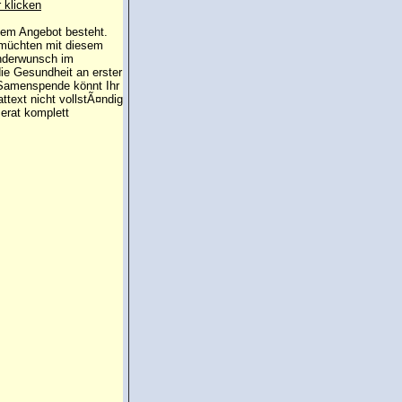
r klicken
 dem Angebot besteht.
 müchten mit diesem
inderwunsch im
die Gesundheit an erster
e Samenspende könnt Ihr
attext nicht vollstÃ¤ndig
erat komplett