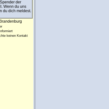
 Spender der
ll. Wenn du uns
n du dich meldest.
:Brandenburg
er
informiert
chte keinen Kontakt