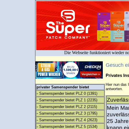
Die Webseite funktioniert wieder n
Gesuch e
Privates I
Hier nun das 
privater Samenspender bietet
antworten.
-
Samenspender bietet PLZ 0
(1391)
Zuverläs
-
Samenspender bietet PLZ 1
(2235)
-
Samenspender bietet PLZ 2
(2115)
Mein Man
-
Samenspender bietet PLZ 3
(1795)
zuverläs
-
Samenspender bietet PLZ 4
(2623)
25 Jahre 
-
Samenspender bietet PLZ 5
(1534)
knapp ein