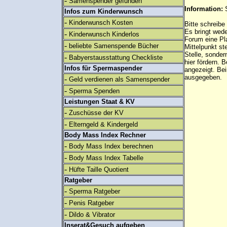
-
Samenspender gefunden
Information:
Infos zum Kinderwunsch
-
Kinderwunsch Kosten
Bitte schreibe
Es bringt wed
-
Kinderwunsch Kinderlos
Forum eine Pl
-
beliebte Samenspende Bücher
Mittelpunkt st
Stelle, sonder
-
Babyerstausstattung Checkliste
hier fördern. B
Infos für Spermaspender
angezeigt. B
ausgegeben.
-
Geld verdienen als Samenspender
-
Sperma Spenden
Leistungen Staat & KV
-
Zuschüsse der KV
-
Elterngeld & Kindergeld
Body Mass Index Rechner
-
Body Mass Index berechnen
-
Body Mass Index Tabelle
-
Hüfte Taille Quotient
Ratgeber
-
Sperma Ratgeber
-
Penis Ratgeber
-
Dildo & Vibrator
Inserat&Gesuch aufgeben