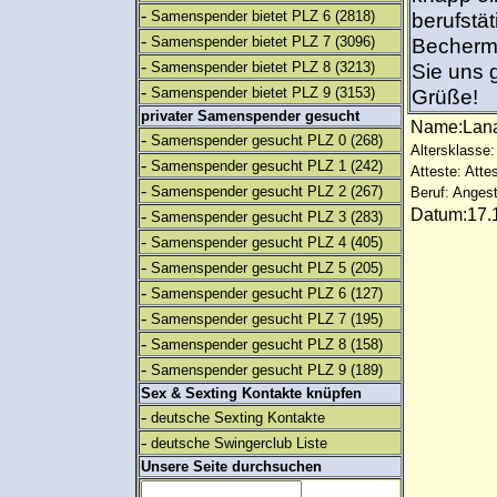
-
Samenspender bietet PLZ 6
(2818)
berufstät
-
Samenspender bietet PLZ 7
(3096)
Becherme
-
Samenspender bietet PLZ 8
(3213)
Sie uns 
-
Samenspender bietet PLZ 9
(3153)
Grüße!
privater Samenspender gesucht
Name:Lan
-
Samenspender gesucht PLZ 0
(268)
Altersklasse:
-
Samenspender gesucht PLZ 1
(242)
Atteste: Atte
-
Samenspender gesucht PLZ 2
(267)
Beruf: Angest
Datum:17.1
-
Samenspender gesucht PLZ 3
(283)
-
Samenspender gesucht PLZ 4
(405)
-
Samenspender gesucht PLZ 5
(205)
-
Samenspender gesucht PLZ 6
(127)
-
Samenspender gesucht PLZ 7
(195)
-
Samenspender gesucht PLZ 8
(158)
-
Samenspender gesucht PLZ 9
(189)
Sex & Sexting Kontakte knüpfen
-
deutsche Sexting Kontakte
-
deutsche Swingerclub Liste
Unsere Seite durchsuchen