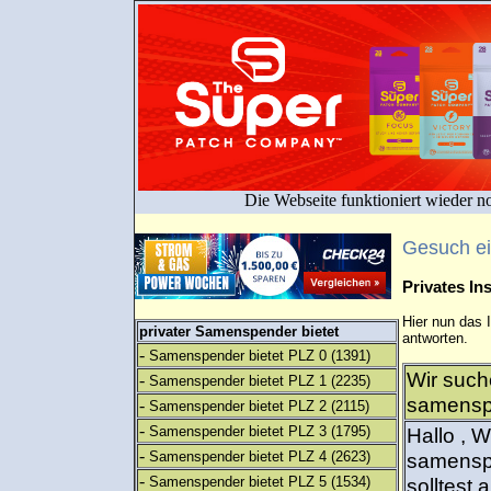
Die Webseite funktioniert wieder n
Gesuch e
Privates I
Hier nun das 
privater Samenspender bietet
antworten.
-
Samenspender bietet PLZ 0
(1391)
Wir such
-
Samenspender bietet PLZ 1
(2235)
samenspe
-
Samenspender bietet PLZ 2
(2115)
-
Samenspender bietet PLZ 3
(1795)
Hallo , 
-
Samenspender bietet PLZ 4
(2623)
samenspe
-
Samenspender bietet PLZ 5
(1534)
solltest 