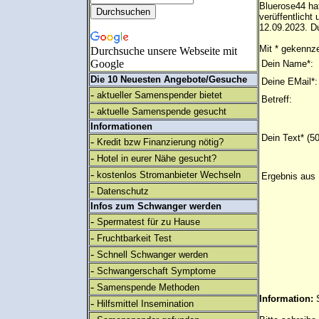
Bluerose44 ha
verüffentlich
12.09.2023. Du
Mit * gekennze
Durchsuche unsere Webseite mit
Google
Dein Name*:
Die 10 Neuesten Angebote/Gesuche
Deine EMail*:
-
aktueller Samenspender bietet
Betreff:
-
aktuelle Samenspende gesucht
Informationen
Dein Text* (5
-
Kredit bzw Finanzierung nötig?
-
Hotel in eurer Nähe gesucht?
-
kostenlos Stromanbieter Wechseln
Ergebnis aus 
-
Datenschutz
Infos zum Schwanger werden
-
Spermatest für zu Hause
-
Fruchtbarkeit Test
-
Schnell Schwanger werden
-
Schwangerschaft Symptome
-
Samenspende Methoden
Information:
-
Hilfsmittel Insemination