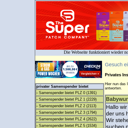
Die Webseite funktioniert wieder n
Gesuch e
Privates I
Hier nun das 
privater Samenspender bietet
antworten.
-
Samenspender bietet PLZ 0
(1391)
Babywuns
-
Samenspender bietet PLZ 1
(2229)
-
Samenspender bietet PLZ 2
(2113)
Hallo wi
-
Samenspender bietet PLZ 3
(1794)
der uns 
-
Samenspender bietet PLZ 4
(2622)
Wir steh
-
Samenspender bietet PLZ 5
(1534)
suchen n