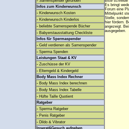
-
Samenspender gefunden
Bitte schreibe
Es bringt wed
Infos zum Kinderwunsch
Forum eine Pl
-
Kinderwunsch Kosten
Mittelpunkt st
Stelle, sonder
-
Kinderwunsch Kinderlos
hier fördern. B
-
beliebte Samenspende Bücher
angezeigt. B
ausgegeben.
-
Babyerstausstattung Checkliste
Infos für Spermaspender
-
Geld verdienen als Samenspender
-
Sperma Spenden
Leistungen Staat & KV
-
Zuschüsse der KV
-
Elterngeld & Kindergeld
Body Mass Index Rechner
-
Body Mass Index berechnen
-
Body Mass Index Tabelle
-
Hüfte Taille Quotient
Ratgeber
-
Sperma Ratgeber
-
Penis Ratgeber
-
Dildo & Vibrator
Inserat&Gesuch aufgeben