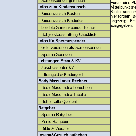
-
Samenspender gefunden
Forum eine Pl
Infos zum Kinderwunsch
Mittelpunkt st
Stelle, sonder
-
Kinderwunsch Kosten
hier fördern. B
-
Kinderwunsch Kinderlos
angezeigt. B
ausgegeben.
-
beliebte Samenspende Bücher
-
Babyerstausstattung Checkliste
Infos für Spermaspender
-
Geld verdienen als Samenspender
-
Sperma Spenden
Leistungen Staat & KV
-
Zuschüsse der KV
-
Elterngeld & Kindergeld
Body Mass Index Rechner
-
Body Mass Index berechnen
-
Body Mass Index Tabelle
-
Hüfte Taille Quotient
Ratgeber
-
Sperma Ratgeber
-
Penis Ratgeber
-
Dildo & Vibrator
Inserat&Gesuch aufgeben