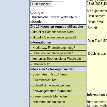
(Haan) verüff
15.08.2023. Du
Mit * gekennze
Dein Name*:
Durchsuche unsere Webseite mit
Google
Deine EMail*:
Die 10 Neuesten Angebote/Gesuche
Betreff:
-
aktueller Samenspender bietet
-
aktuelle Samenspende gesucht
Dein Text* (5
Informationen
-
Kredit bzw Finanzierung nötig?
-
Hotel in eurer Nähe gesucht?
Ergebnis aus 
-
kostenlos Stromanbieter Wechseln
-
Datenschutz
Infos zum Schwanger werden
-
Spermatest für zu Hause
-
Fruchtbarkeit Test
-
Schnell Schwanger werden
-
Schwangerschaft Symptome
Information:
-
Samenspende Methoden
-
Hilfsmittel Insemination
Bitte schreibe
Es bringt wed