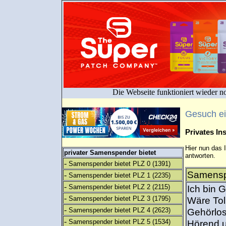
Die Webseite funktioniert wieder n
Gesuch e
Privates I
Hier nun das 
privater Samenspender bietet
antworten.
-
Samenspender bietet PLZ 0
(1391)
Samenspe
-
Samenspender bietet PLZ 1
(2235)
-
Samenspender bietet PLZ 2
(2115)
Ich bin 
-
Samenspender bietet PLZ 3
(1795)
Wäre Tol
-
Samenspender bietet PLZ 4
(2623)
Gehörlos
-
Samenspender bietet PLZ 5
(1534)
Hörend u