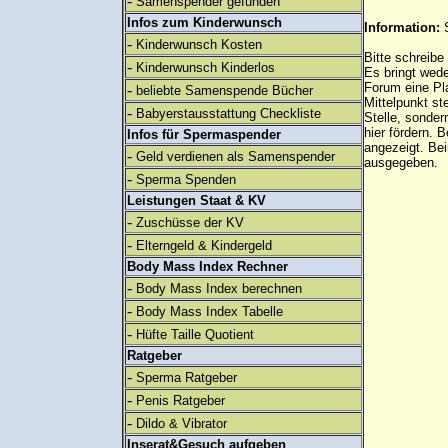
-
Samenspender gefunden
Infos zum Kinderwunsch
Information:
-
Kinderwunsch Kosten
Bitte schreibe
-
Kinderwunsch Kinderlos
Es bringt wed
Forum eine Pl
-
beliebte Samenspende Bücher
Mittelpunkt st
-
Babyerstausstattung Checkliste
Stelle, sonder
hier fördern. B
Infos für Spermaspender
angezeigt. B
-
Geld verdienen als Samenspender
ausgegeben.
-
Sperma Spenden
Leistungen Staat & KV
-
Zuschüsse der KV
-
Elterngeld & Kindergeld
Body Mass Index Rechner
-
Body Mass Index berechnen
-
Body Mass Index Tabelle
-
Hüfte Taille Quotient
Ratgeber
-
Sperma Ratgeber
-
Penis Ratgeber
-
Dildo & Vibrator
Inserat&Gesuch aufgeben