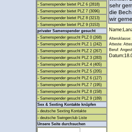
-
Samenspender bietet PLZ 6
(2818)
sehr ger
-
Samenspender bietet PLZ 7
(3096)
die Bech
-
Samenspender bietet PLZ 8
(3213)
wir gerne
-
Samenspender bietet PLZ 9
(3153)
Name:Lan
privater Samenspender gesucht
-
Samenspender gesucht PLZ 0
(268)
Altersklasse:
-
Samenspender gesucht PLZ 1
(242)
Atteste: Atte
Beruf: Angest
-
Samenspender gesucht PLZ 2
(267)
Datum:18.0
-
Samenspender gesucht PLZ 3
(283)
-
Samenspender gesucht PLZ 4
(405)
-
Samenspender gesucht PLZ 5
(205)
-
Samenspender gesucht PLZ 6
(127)
-
Samenspender gesucht PLZ 7
(195)
-
Samenspender gesucht PLZ 8
(158)
-
Samenspender gesucht PLZ 9
(189)
Sex & Sexting Kontakte knüpfen
-
deutsche Sexting Kontakte
-
deutsche Swingerclub Liste
Unsere Seite durchsuchen