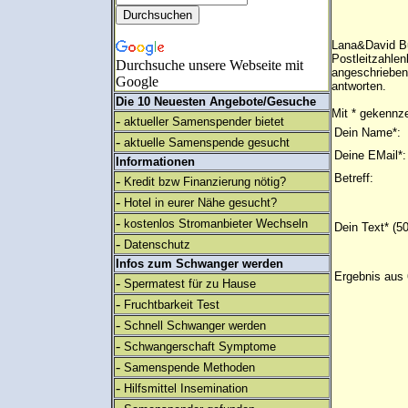
Lana&David Bu
Postleitzahle
Durchsuche unsere Webseite mit
angeschrieben
Google
antworten.
Die 10 Neuesten Angebote/Gesuche
Mit * gekennze
-
aktueller Samenspender bietet
Dein Name*:
-
aktuelle Samenspende gesucht
Deine EMail*:
Informationen
Betreff:
-
Kredit bzw Finanzierung nötig?
-
Hotel in eurer Nähe gesucht?
-
kostenlos Stromanbieter Wechseln
Dein Text* (5
-
Datenschutz
Infos zum Schwanger werden
Ergebnis aus 
-
Spermatest für zu Hause
-
Fruchtbarkeit Test
-
Schnell Schwanger werden
-
Schwangerschaft Symptome
-
Samenspende Methoden
-
Hilfsmittel Insemination