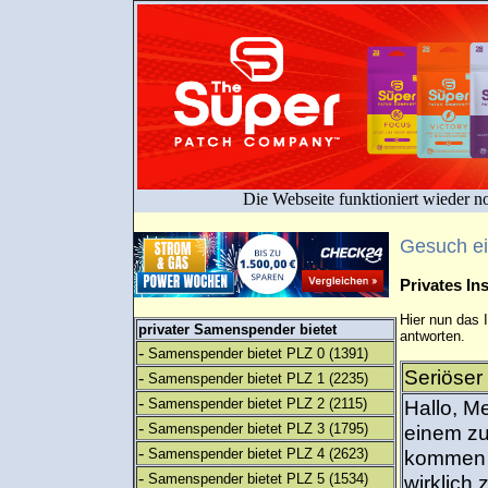
Die Webseite funktioniert wieder n
Gesuch e
Privates I
Hier nun das 
privater Samenspender bietet
antworten.
-
Samenspender bietet PLZ 0
(1391)
Seriöser
-
Samenspender bietet PLZ 1
(2235)
-
Samenspender bietet PLZ 2
(2115)
Hallo, M
-
Samenspender bietet PLZ 3
(1795)
einem zu
-
Samenspender bietet PLZ 4
(2623)
kommen 
-
Samenspender bietet PLZ 5
(1534)
wirklich