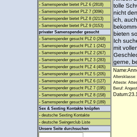
-
Samenspender bietet PLZ 6
(2818)
tolle Sc
-
Samenspender bietet PLZ 7
(3096)
nicht de
-
Samenspender bietet PLZ 8
(3213)
ich, auch
-
Samenspender bietet PLZ 9
(3153)
bekommen
privater Samenspender gesucht
bieten so
-
Samenspender gesucht PLZ 0
(268)
Ich suche
-
Samenspender gesucht PLZ 1
(242)
mit volle
-
Samenspender gesucht PLZ 2
(267)
Geschlech
-
Samenspender gesucht PLZ 3
(283)
gerne, b
-
Samenspender gesucht PLZ 4
(405)
Name:An
-
Samenspender gesucht PLZ 5
(205)
Altersklasse:
-
Samenspender gesucht PLZ 6
(127)
Atteste: Atte
-
Samenspender gesucht PLZ 7
(195)
Beruf: Angest
Datum:23.1
-
Samenspender gesucht PLZ 8
(158)
-
Samenspender gesucht PLZ 9
(189)
Sex & Sexting Kontakte knüpfen
-
deutsche Sexting Kontakte
-
deutsche Swingerclub Liste
Unsere Seite durchsuchen