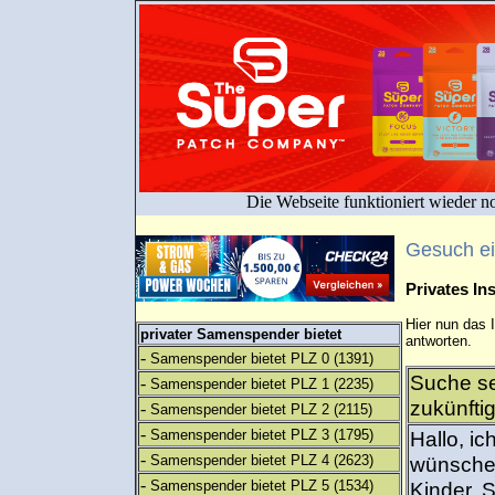
Die Webseite funktioniert wieder n
Gesuch e
Privates I
Hier nun das 
privater Samenspender bietet
antworten.
-
Samenspender bietet PLZ 0
(1391)
Suche s
-
Samenspender bietet PLZ 1
(2235)
zukünfti
-
Samenspender bietet PLZ 2
(2115)
-
Samenspender bietet PLZ 3
(1795)
Hallo, i
-
Samenspender bietet PLZ 4
(2623)
wünsche 
-
Samenspender bietet PLZ 5
(1534)
Kinder. S