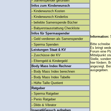
-
Samenspender gefunden
Infos zum Kinderwunsch
-
Kinderwunsch Kosten
-
Kinderwunsch Kinderlos
-
beliebte Samenspende Bücher
-
Babyerstausstattung Checkliste
Infos für Spermaspender
Information:
-
Geld verdienen als Samenspender
-
Bitte schreibe
Sperma Spenden
Es bringt wed
Leistungen Staat & KV
Forum eine Pl
-
Zuschüsse der KV
Mittelpunkt st
Stelle, sonder
-
Elterngeld & Kindergeld
hier fördern. B
Body Mass Index Rechner
angezeigt. B
ausgegeben.
-
Body Mass Index berechnen
-
Body Mass Index Tabelle
-
Hüfte Taille Quotient
Ratgeber
-
Sperma Ratgeber
-
Penis Ratgeber
-
Dildo & Vibrator
Inserat&Gesuch aufgeben