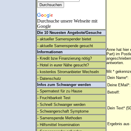
Durchsuche unsere Webseite mit
Google
Die 10 Neuesten Angebote/Gesuche
-
aktueller Samenspender bietet
-
aktuelle Samenspende gesucht
Anne hat hier
Informationen
Part) im Postl
-
Kredit bzw Finanzierung nötig?
angeschrieben
antworten.
-
Hotel in eurer Nähe gesucht?
-
Mit * gekennze
kostenlos Stromanbieter Wechseln
Dein Name*:
-
Datenschutz
Infos zum Schwanger werden
Deine EMail*:
-
Spermatest für zu Hause
Betreff:
-
Fruchtbarkeit Test
-
Schnell Schwanger werden
Dein Text* (5
-
Schwangerschaft Symptome
-
Samenspende Methoden
Ergebnis aus 
-
Hilfsmittel Insemination