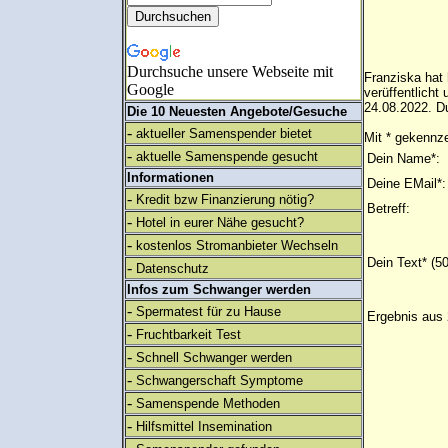
Durchsuche unsere Webseite mit
Franziska hat 
Google
verüffentlich
24.08.2022. Du
Die 10 Neuesten Angebote/Gesuche
-
aktueller Samenspender bietet
Mit * gekennze
-
aktuelle Samenspende gesucht
Dein Name*:
Informationen
Deine EMail*:
-
Kredit bzw Finanzierung nötig?
Betreff:
-
Hotel in eurer Nähe gesucht?
-
kostenlos Stromanbieter Wechseln
Dein Text* (5
-
Datenschutz
Infos zum Schwanger werden
-
Spermatest für zu Hause
Ergebnis aus 
-
Fruchtbarkeit Test
-
Schnell Schwanger werden
-
Schwangerschaft Symptome
-
Samenspende Methoden
-
Hilfsmittel Insemination