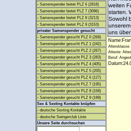
-
Samenspender bietet PLZ 6
(2818)
weiten F
-
Samenspender bietet PLZ 7
(3096)
starten. 
-
Samenspender bietet PLZ 8
(3213)
Sowohl b
-
Samenspender bietet PLZ 9
(3153)
unserem 
privater Samenspender gesucht
uns über
-
Samenspender gesucht PLZ 0
(268)
Name:Fra
-
Samenspender gesucht PLZ 1
(242)
Altersklasse:
-
Samenspender gesucht PLZ 2
(267)
Atteste: Atte
-
Samenspender gesucht PLZ 3
(283)
Beruf: Angest
Datum:24.0
-
Samenspender gesucht PLZ 4
(405)
-
Samenspender gesucht PLZ 5
(205)
-
Samenspender gesucht PLZ 6
(127)
-
Samenspender gesucht PLZ 7
(195)
-
Samenspender gesucht PLZ 8
(158)
-
Samenspender gesucht PLZ 9
(189)
Sex & Sexting Kontakte knüpfen
-
deutsche Sexting Kontakte
-
deutsche Swingerclub Liste
Unsere Seite durchsuchen