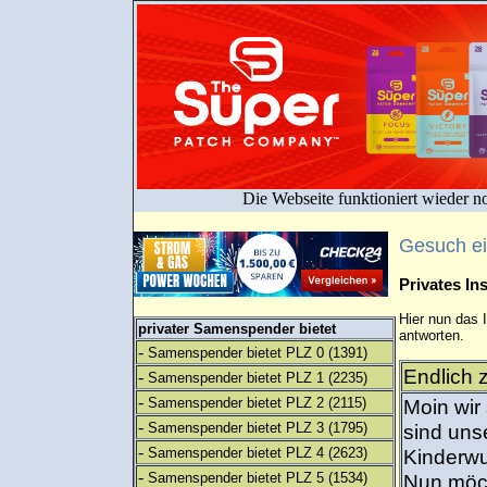
Die Webseite funktioniert wieder n
Gesuch e
Privates I
Hier nun das 
privater Samenspender bietet
antworten.
-
Samenspender bietet PLZ 0
(1391)
Endlich z
-
Samenspender bietet PLZ 1
(2235)
-
Samenspender bietet PLZ 2
(2115)
Moin wir 
-
Samenspender bietet PLZ 3
(1795)
sind uns
-
Samenspender bietet PLZ 4
(2623)
Kinderwu
-
Samenspender bietet PLZ 5
(1534)
Nun möch