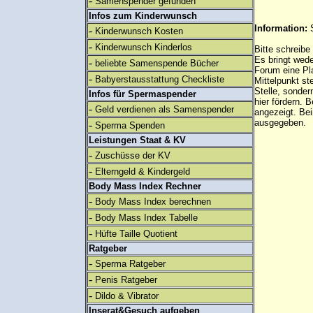
-
Samenspender gefunden
Infos zum Kinderwunsch
Information:
-
Kinderwunsch Kosten
-
Kinderwunsch Kinderlos
Bitte schreibe
Es bringt wed
-
beliebte Samenspende Bücher
Forum eine Pl
-
Babyerstausstattung Checkliste
Mittelpunkt st
Stelle, sonder
Infos für Spermaspender
hier fördern. B
-
Geld verdienen als Samenspender
angezeigt. B
ausgegeben.
-
Sperma Spenden
Leistungen Staat & KV
-
Zuschüsse der KV
-
Elterngeld & Kindergeld
Body Mass Index Rechner
-
Body Mass Index berechnen
-
Body Mass Index Tabelle
-
Hüfte Taille Quotient
Ratgeber
-
Sperma Ratgeber
-
Penis Ratgeber
-
Dildo & Vibrator
Inserat&Gesuch aufgeben