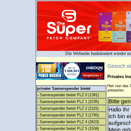
Die Webseite funktioniert wieder n
Gesuch e
Privates I
Hier nun das 
privater Samenspender bietet
antworten.
-
Samenspender bietet PLZ 0
(1391)
Bitte gen
-
Samenspender bietet PLZ 1
(2235)
-
Samenspender bietet PLZ 2
(2115)
Hallo Ihr
-
Samenspender bietet PLZ 3
(1795)
Ich bin e
-
Samenspender bietet PLZ 4
(2623)
aufgesch
-
Samenspender bietet PLZ 5
(1534)
Mein grö