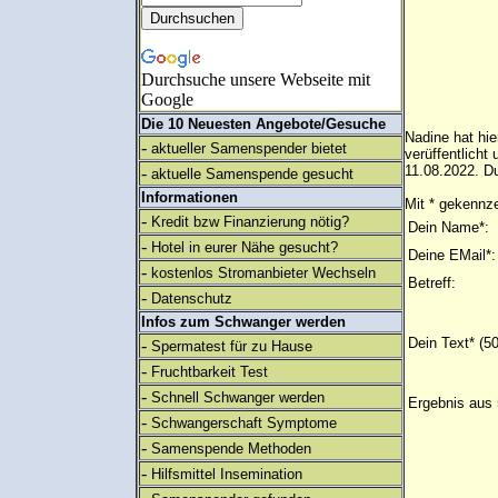
Durchsuche unsere Webseite mit
Google
Die 10 Neuesten Angebote/Gesuche
Nadine hat hie
-
aktueller Samenspender bietet
verüffentlich
11.08.2022. Du
-
aktuelle Samenspende gesucht
Informationen
Mit * gekennze
-
Kredit bzw Finanzierung nötig?
Dein Name*:
-
Hotel in eurer Nähe gesucht?
Deine EMail*:
-
kostenlos Stromanbieter Wechseln
Betreff:
-
Datenschutz
Infos zum Schwanger werden
Dein Text* (5
-
Spermatest für zu Hause
-
Fruchtbarkeit Test
-
Schnell Schwanger werden
Ergebnis aus 
-
Schwangerschaft Symptome
-
Samenspende Methoden
-
Hilfsmittel Insemination