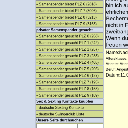
-
Samenspender bietet PLZ 6
(2818)
bin ich 
-
Samenspender bietet PLZ 7
(3096)
ehrliche
-
Samenspender bietet PLZ 8
(3213)
Becherme
-
Samenspender bietet PLZ 9
(3153)
nicht in 
privater Samenspender gesucht
zweitran
-
Samenspender gesucht PLZ 0
(268)
Wenn du 
-
Samenspender gesucht PLZ 1
(242)
freuen w
-
Samenspender gesucht PLZ 2
(267)
Name:Nad
-
Samenspender gesucht PLZ 3
(283)
Altersklasse:
-
Samenspender gesucht PLZ 4
(405)
Atteste: Atte
-
Samenspender gesucht PLZ 5
(205)
Beruf: Angest
Datum:11.0
-
Samenspender gesucht PLZ 6
(127)
-
Samenspender gesucht PLZ 7
(195)
-
Samenspender gesucht PLZ 8
(158)
-
Samenspender gesucht PLZ 9
(189)
Sex & Sexting Kontakte knüpfen
-
deutsche Sexting Kontakte
-
deutsche Swingerclub Liste
Unsere Seite durchsuchen