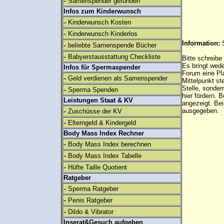
-
Samenspender gefunden
Infos zum Kinderwunsch
-
Kinderwunsch Kosten
-
Kinderwunsch Kinderlos
Information:
-
beliebte Samenspende Bücher
-
Babyerstausstattung Checkliste
Bitte schreibe
Es bringt wed
Infos für Spermaspender
Forum eine Pl
-
Geld verdienen als Samenspender
Mittelpunkt st
Stelle, sonder
-
Sperma Spenden
hier fördern. B
Leistungen Staat & KV
angezeigt. B
-
ausgegeben.
Zuschüsse der KV
-
Elterngeld & Kindergeld
Body Mass Index Rechner
-
Body Mass Index berechnen
-
Body Mass Index Tabelle
-
Hüfte Taille Quotient
Ratgeber
-
Sperma Ratgeber
-
Penis Ratgeber
-
Dildo & Vibrator
Inserat&Gesuch aufgeben