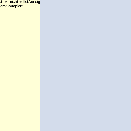
attext nicht vollstÃ¤ndig
erat komplett