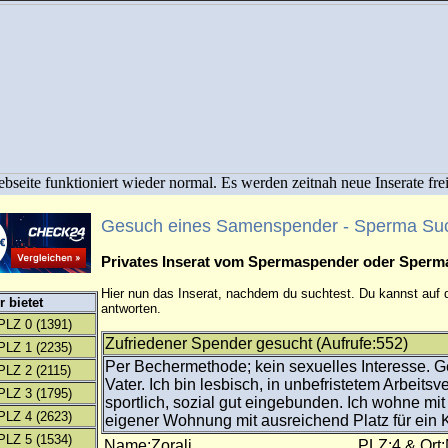
bseite funktioniert wieder normal. Es werden zeitnah neue Inserate fre
Gesuch eines Samenspender - Sperma Su
Privates Inserat vom Spermaspender oder Sper
Hier nun das Inserat, nachdem du suchtest. Du kannst auf d
 bietet
antworten.
PLZ 0
(1391)
Zufriedener Spender gesucht (Aufrufe:552)
PLZ 1
(2235)
Per Bechermethode; kein sexuelles Interesse. 
PLZ 2
(2115)
Vater. Ich bin lesbisch, in unbefristetem Arbeitsv
PLZ 3
(1795)
sportlich, sozial gut eingebunden. Ich wohne m
PLZ 4
(2623)
eigener Wohnung mit ausreichend Platz für ein 
PLZ 5
(1534)
Name:Zorali
PLZ:4 & Ort