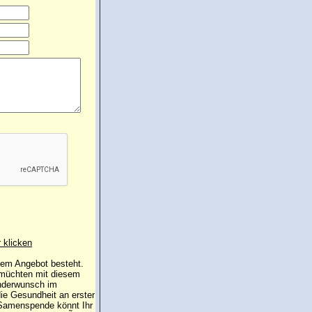
r klicken
 dem Angebot besteht.
 müchten mit diesem
inderwunsch im
die Gesundheit an erster
e Samenspende könnt Ihr