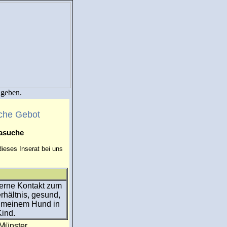
igeben.
che Gebot
masuche
ieses Inserat bei uns
Gerne Kontakt zum
erhältnis, gesund,
it meinem Hund in
Kind.
:Münster