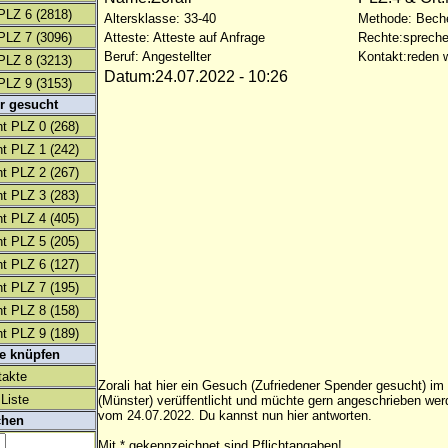
PLZ 6
(2818)
Altersklasse: 33-40
Methode: Bech
PLZ 7
(3096)
Atteste: Atteste auf Anfrage
Rechte:spreche
Beruf: Angestellter
Kontakt:reden w
PLZ 8
(3213)
Datum:24.07.2022 - 10:26
PLZ 9
(3153)
r gesucht
t PLZ 0
(268)
t PLZ 1
(242)
t PLZ 2
(267)
t PLZ 3
(283)
t PLZ 4
(405)
t PLZ 5
(205)
t PLZ 6
(127)
t PLZ 7
(195)
t PLZ 8
(158)
t PLZ 9
(189)
te knüpfen
takte
Zorali hat hier ein Gesuch (Zufriedener Spender gesucht) im
Liste
(Münster) verüffentlicht und müchte gern angeschrieben we
vom 24.07.2022. Du kannst nun hier antworten.
chen
Mit * gekennzeichnet sind Pflichtangaben!