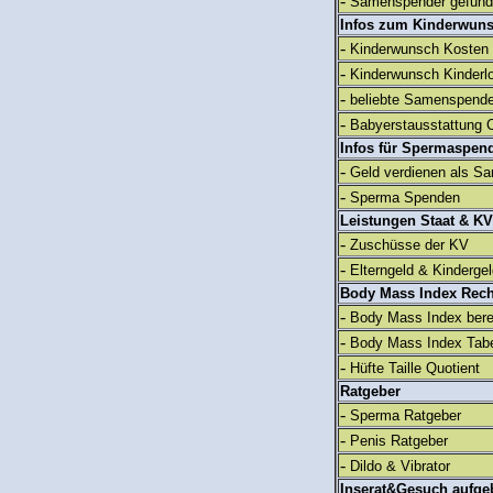
-
Samenspender gefun
Infos zum Kinderwun
-
Kinderwunsch Kosten
-
Kinderwunsch Kinderl
-
beliebte Samenspend
-
Babyerstausstattung C
Infos für Spermaspen
-
Geld verdienen als S
-
Sperma Spenden
Leistungen Staat & KV
-
Zuschüsse der KV
-
Elterngeld & Kinderge
Body Mass Index Rec
-
Body Mass Index ber
-
Body Mass Index Tabe
-
Hüfte Taille Quotient
Ratgeber
-
Sperma Ratgeber
-
Penis Ratgeber
-
Dildo & Vibrator
Inserat&Gesuch aufge