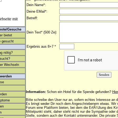
Dein Name*:
Deine EMail*:
Betreff:
bseite mit
bote/Gesuche
Dein Text* (500 Ze):
r bietet
 gesucht
Ergebnis aus 8+7 *
ng nötig?
esucht?
ter Wechseln
 werden
use
Information:
Schon ein Hotel für die Spende gefunden?
Hie
rden
Bitte schreibe den User nur an, sofern echtes Interesse an
mptome
Es bringt weder Dir noch dem Angeschriebenem etwas. Wir
en
Forum eine Plattform bieten, bei dem die ErfÃ¼llung des K
Mittelpunkt steht, daher steht nicht nur die Sympathie oder 
on
Stelle, sondern auch der Kontakt untereinander. Die privat