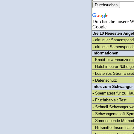
Durchsuche unsere We
Google
Die 10 Neuesten Ange
-
aktueller Samenspende
-
aktuelle Samenspende
Informationen
-
Kredit bzw Finanzieru
-
Hotel in eurer Nähe g
-
kostenlos Stromanbie
-
Datenschutz
Infos zum Schwanger
-
Spermatest für zu Ha
-
Fruchtbarkeit Test
-
Schnell Schwanger we
-
Schwangerschaft Sy
-
Samenspende Method
-
Hilfsmittel Inseminati