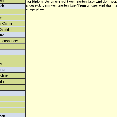
den
hier fördern. Bei einem nicht verifizierten User wird der Inser
angezeigt. Beim
verifizierten User/Premiumuser
wird das Ins
sch
ausgegeben.
os
e Bücher
heckliste
der
amenspender
ld
hner
echnen
lle
ben