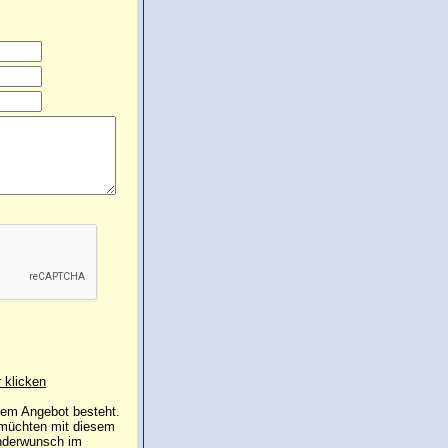
r klicken
 dem Angebot besteht.
 müchten mit diesem
inderwunsch im