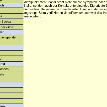
den
Mittelpunkt steht, daher steht nicht nur die Sympathie oder 
sch
Stelle, sondern auch der Kontakt untereinander. Die privat
hier fördern. Bei einem nicht verifizierten User wird der Inser
angezeigt. Beim
verifizierten User/Premiumuser
wird das Ins
os
ausgegeben.
e Bücher
heckliste
der
amenspender
ld
hner
echnen
lle
ben