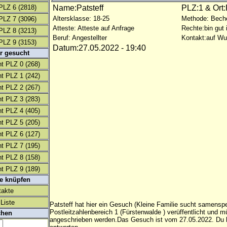
PLZ 6
(2818)
Name:Patsteff
PLZ:1 & Ort
Altersklasse: 18-25
Methode: Bech
PLZ 7
(3096)
Atteste: Atteste auf Anfrage
Rechte:bin gut 
PLZ 8
(3213)
Beruf: Angestellter
Kontakt:auf W
PLZ 9
(3153)
Datum:27.05.2022 - 19:40
r gesucht
t PLZ 0
(268)
t PLZ 1
(242)
t PLZ 2
(267)
t PLZ 3
(283)
t PLZ 4
(405)
t PLZ 5
(205)
t PLZ 6
(127)
t PLZ 7
(195)
t PLZ 8
(158)
t PLZ 9
(189)
te knüpfen
takte
Liste
Patsteff hat hier ein Gesuch (Kleine Familie sucht samensp
Postleitzahlenbereich 1 (Fürstenwalde ) verüffentlicht und m
chen
angeschrieben werden.Das Gesuch ist vom 27.05.2022. Du k