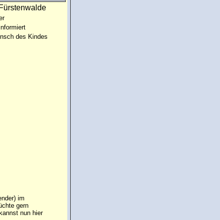
:Fürstenwalde
er
informiert
unsch des Kindes
ender) im
üchte gern
annst nun hier