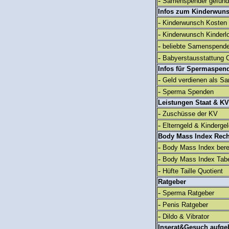
-
Samenspender gefun
Infos zum Kinderwun
-
Kinderwunsch Kosten
-
Kinderwunsch Kinderl
-
beliebte Samenspend
-
Babyerstausstattung C
Infos für Spermaspen
-
Geld verdienen als S
-
Sperma Spenden
Leistungen Staat & KV
-
Zuschüsse der KV
-
Elterngeld & Kinderge
Body Mass Index Rec
-
Body Mass Index ber
-
Body Mass Index Tabe
-
Hüfte Taille Quotient
Ratgeber
-
Sperma Ratgeber
-
Penis Ratgeber
-
Dildo & Vibrator
Inserat&Gesuch aufge