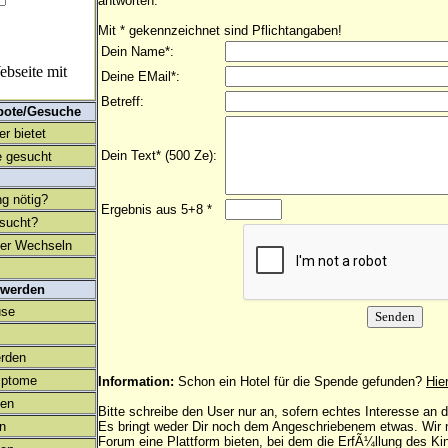
antworten.
Mit * gekennzeichnet sind Pflichtangaben!
Dein Name*:
bseite mit
Deine EMail*:
Betreff:
bote/Gesuche
r bietet
Dein Text* (500 Ze):
 gesucht
ng nötig?
Ergebnis aus 5+8 *
esucht?
ter Wechseln
 werden
use
rden
mptome
Information:
Schon ein Hotel für die Spende gefunden?
Hie
en
Bitte schreibe den User nur an, sofern echtes Interesse an
on
Es bringt weder Dir noch dem Angeschriebenem etwas. Wir
Forum eine Plattform bieten, bei dem die ErfÃ¼llung des K