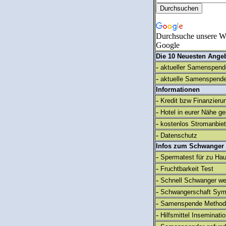
Durchsuche unsere We
Google
Die 10 Neuesten Ange
-
aktueller Samenspende
-
aktuelle Samenspende
Informationen
-
Kredit bzw Finanzieru
-
Hotel in eurer Nähe g
-
kostenlos Stromanbie
-
Datenschutz
Infos zum Schwanger
-
Spermatest für zu Ha
-
Fruchtbarkeit Test
-
Schnell Schwanger we
-
Schwangerschaft Sy
-
Samenspende Method
-
Hilfsmittel Inseminati