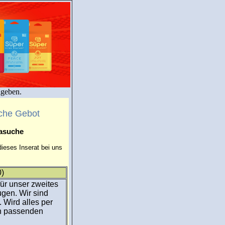
igeben.
che Gebot
masuche
ieses Inserat bei uns
0)
ür unser zweites
gen. Wir sind
 Wird alles per
en passenden