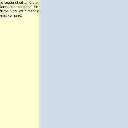
die Gesundheit an erster
e Samenspende könnt Ihr
attext nicht vollstÃ¤ndig
erat komplett