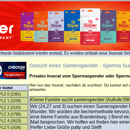
bseite funktioniert wieder normal. Es werden zeitnah neue Inserate fre
Gesuch eines Samenspender - Sperma Su
Privates Inserat vom Spermaspender oder Sper
Hier nun das Inserat, nachdem du suchtest. Du kannst auf d
 bietet
antworten.
PLZ 0
(1391)
Kleine Familie sucht samenspender (Aufrufe:59
PLZ 1
(2235)
Wir (24,27 und 3) suchen einen Samenspender f
PLZ 2
(2115)
Wunder. Wir würden die bechermethode bevorzu
PLZ 3
(1795)
eine kleine Familie aus Brandenburg :) Beruf etc.
PLZ 4
(2623)
Mail besprochen. Wir hoffen wir finden hier ein
Helfer Liebe Grüße patty und Steffi
PLZ 5
(1534)