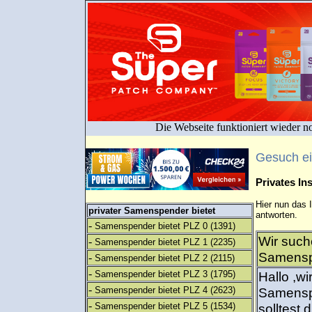
Die Webseite funktioniert wieder n
Gesuch e
Privates I
Hier nun das 
privater Samenspender bietet
antworten.
-
Samenspender bietet PLZ 0
(1391)
Wir such
-
Samenspender bietet PLZ 1
(2235)
Samenspe
-
Samenspender bietet PLZ 2
(2115)
-
Samenspender bietet PLZ 3
(1795)
Hallo ,w
-
Samenspender bietet PLZ 4
(2623)
Samenspe
-
Samenspender bietet PLZ 5
(1534)
solltest