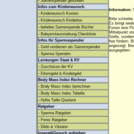
-
Samenspender gefunden
Infos zum Kinderwunsch
Information:
-
Kinderwunsch Kosten
Bitte schreibe
-
Kinderwunsch Kinderlos
Es bringt wed
-
beliebte Samenspende Bücher
Forum eine Pl
Mittelpunkt st
-
Babyerstausstattung Checkliste
Stelle, sonder
Infos für Spermaspender
hier fördern. B
angezeigt. B
-
Geld verdienen als Samenspender
ausgegeben.
-
Sperma Spenden
Leistungen Staat & KV
-
Zuschüsse der KV
-
Elterngeld & Kindergeld
Body Mass Index Rechner
-
Body Mass Index berechnen
-
Body Mass Index Tabelle
-
Hüfte Taille Quotient
Ratgeber
-
Sperma Ratgeber
-
Penis Ratgeber
-
Dildo & Vibrator
Inserat&Gesuch aufgeben