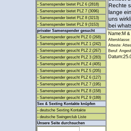
-
Samenspender bietet PLZ 6
(2818)
Rechte s
-
Samenspender bietet PLZ 7
(3096)
lange ei
-
Samenspender bietet PLZ 8
(3213)
uns wirkl
-
Samenspender bietet PLZ 9
(3153)
bei what
privater Samenspender gesucht
Name:M 
-
Samenspender gesucht PLZ 0
(268)
Altersklasse:
-
Samenspender gesucht PLZ 1
(242)
Atteste: Atte
-
Samenspender gesucht PLZ 2
(267)
Beruf: Angest
Datum:25.0
-
Samenspender gesucht PLZ 3
(283)
-
Samenspender gesucht PLZ 4
(405)
-
Samenspender gesucht PLZ 5
(205)
-
Samenspender gesucht PLZ 6
(127)
-
Samenspender gesucht PLZ 7
(195)
-
Samenspender gesucht PLZ 8
(158)
-
Samenspender gesucht PLZ 9
(189)
Sex & Sexting Kontakte knüpfen
-
deutsche Sexting Kontakte
-
deutsche Swingerclub Liste
Unsere Seite durchsuchen