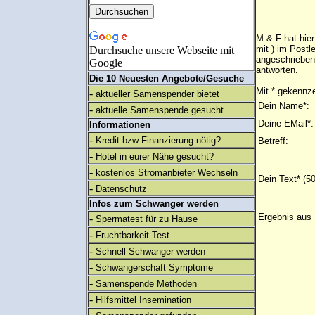
M & F hat hie
mit ) im Postl
Durchsuche unsere Webseite mit
angeschrieben
Google
antworten.
Die 10 Neuesten Angebote/Gesuche
Mit * gekennze
-
aktueller Samenspender bietet
Dein Name*:
-
aktuelle Samenspende gesucht
Deine EMail*:
Informationen
-
Kredit bzw Finanzierung nötig?
Betreff:
-
Hotel in eurer Nähe gesucht?
-
kostenlos Stromanbieter Wechseln
Dein Text* (5
-
Datenschutz
Infos zum Schwanger werden
Ergebnis aus 
-
Spermatest für zu Hause
-
Fruchtbarkeit Test
-
Schnell Schwanger werden
-
Schwangerschaft Symptome
-
Samenspende Methoden
-
Hilfsmittel Insemination