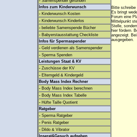
-
Samenspender gefunden
Infos zum Kinderwunsch
Bitte schreibe
Es bringt wed
-
Kinderwunsch Kosten
Forum eine Pl
-
Kinderwunsch Kinderlos
Mittelpunkt st
Stelle, sonder
-
beliebte Samenspende Bücher
hier fördern. B
-
Babyerstausstattung Checkliste
angezeigt. B
ausgegeben.
Infos für Spermaspender
-
Geld verdienen als Samenspender
-
Sperma Spenden
Leistungen Staat & KV
-
Zuschüsse der KV
-
Elterngeld & Kindergeld
Body Mass Index Rechner
-
Body Mass Index berechnen
-
Body Mass Index Tabelle
-
Hüfte Taille Quotient
Ratgeber
-
Sperma Ratgeber
-
Penis Ratgeber
-
Dildo & Vibrator
Inserat&Gesuch aufgeben