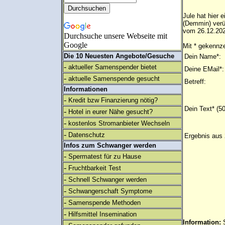
Jule hat hier
(Demmin) verü
vom 26.12.202
Durchsuche unsere Webseite mit
Google
Mit * gekennze
Die 10 Neuesten Angebote/Gesuche
Dein Name*:
-
aktueller Samenspender bietet
Deine EMail*:
-
aktuelle Samenspende gesucht
Betreff:
Informationen
-
Kredit bzw Finanzierung nötig?
Dein Text* (5
-
Hotel in eurer Nähe gesucht?
-
kostenlos Stromanbieter Wechseln
-
Datenschutz
Ergebnis aus 
Infos zum Schwanger werden
-
Spermatest für zu Hause
-
Fruchtbarkeit Test
-
Schnell Schwanger werden
-
Schwangerschaft Symptome
-
Samenspende Methoden
-
Hilfsmittel Insemination
Information: