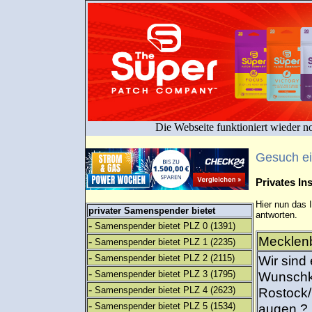
Die Webseite funktioniert wieder n
Gesuch e
Privates I
Hier nun das 
privater Samenspender bietet
antworten.
-
Samenspender bietet PLZ 0
(1391)
Mecklenb
-
Samenspender bietet PLZ 1
(2235)
-
Samenspender bietet PLZ 2
(2115)
Wir sind
-
Samenspender bietet PLZ 3
(1795)
Wunschki
-
Samenspender bietet PLZ 4
(2623)
Rostock/
-
Samenspender bietet PLZ 5
(1534)
augen ? 