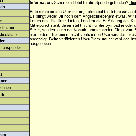
den
Information:
Schon ein Hotel für die Spende gefunden?
Hie
sch
Bitte schreibe den User nur an, sofern echtes Interesse an
Es bringt weder Dir noch dem Angeschriebenem etwas. Wir
os
Forum eine Plattform bieten, bei dem die ErfÃ¼llung des K
Mittelpunkt steht, daher steht nicht nur die Sympathie oder 
e Bücher
Stelle, sondern auch der Kontakt untereinander. Die privat
heckliste
hier fördern. Bei einem nicht verifizierten User wird der Inser
angezeigt. Beim
verifizierten User/Premiumuser
wird das Ins
der
ausgegeben.
amenspender
ld
hner
echnen
lle
ben