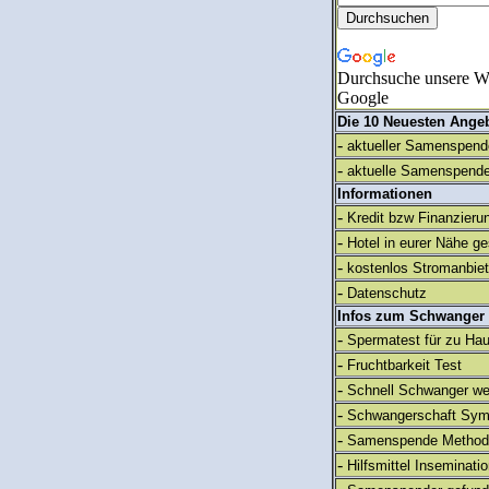
Durchsuche unsere We
Google
Die 10 Neuesten Ange
-
aktueller Samenspende
-
aktuelle Samenspende
Informationen
-
Kredit bzw Finanzieru
-
Hotel in eurer Nähe g
-
kostenlos Stromanbie
-
Datenschutz
Infos zum Schwanger
-
Spermatest für zu Ha
-
Fruchtbarkeit Test
-
Schnell Schwanger we
-
Schwangerschaft Sy
-
Samenspende Method
-
Hilfsmittel Inseminati