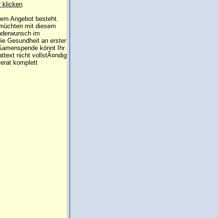
r klicken
 dem Angebot besteht.
 müchten mit diesem
inderwunsch im
die Gesundheit an erster
e Samenspende könnt Ihr
attext nicht vollstÃ¤ndig
erat komplett