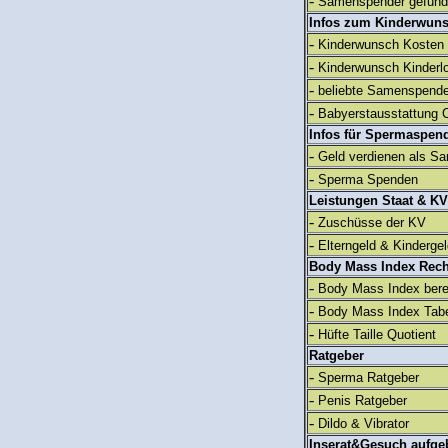
-
Samenspender gefun
Infos zum Kinderwun
-
Kinderwunsch Kosten
-
Kinderwunsch Kinderl
-
beliebte Samenspend
-
Babyerstausstattung C
Infos für Spermaspen
-
Geld verdienen als S
-
Sperma Spenden
Leistungen Staat & KV
-
Zuschüsse der KV
-
Elterngeld & Kinderge
Body Mass Index Rec
-
Body Mass Index ber
-
Body Mass Index Tabe
-
Hüfte Taille Quotient
Ratgeber
-
Sperma Ratgeber
-
Penis Ratgeber
-
Dildo & Vibrator
Inserat&Gesuch aufge