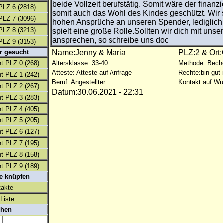
beide Vollzeit berufstätig. Somit wäre der finanz
PLZ 6
(2818)
somit auch das Wohl des Kindes geschützt. Wir s
PLZ 7
(3096)
hohen Ansprüche an unseren Spender, lediglich
PLZ 8
(3213)
spielt eine große Rolle.Sollten wir dich mit unse
ansprechen, so schreibe uns doc
PLZ 9
(3153)
r gesucht
Name:Jenny & Maria
PLZ:2 & Ort:
t PLZ 0
(268)
Altersklasse: 33-40
Methode: Bech
Atteste: Atteste auf Anfrage
Rechte:bin gut 
t PLZ 1
(242)
Beruf: Angestellter
Kontakt:auf W
t PLZ 2
(267)
Datum:30.06.2021 - 22:31
t PLZ 3
(283)
t PLZ 4
(405)
t PLZ 5
(205)
t PLZ 6
(127)
t PLZ 7
(195)
t PLZ 8
(158)
t PLZ 9
(189)
te knüpfen
takte
Liste
chen