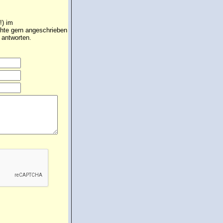
!) im
üchte gern angeschrieben
 antworten.