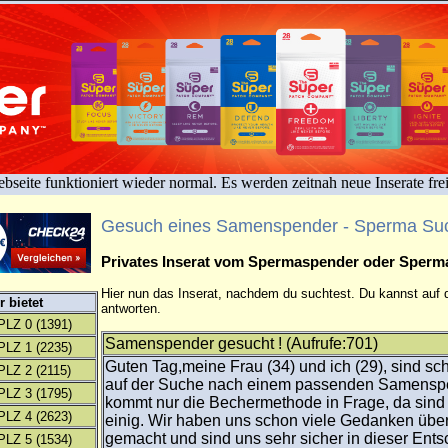
bseite funktioniert wieder normal. Es werden zeitnah neue Inserate fre
Gesuch eines Samenspender - Sperma Su
Privates Inserat vom Spermaspender oder Sper
Hier nun das Inserat, nachdem du suchtest. Du kannst auf d
 bietet
antworten.
PLZ 0
(1391)
Samenspender gesucht ! (Aufrufe:701)
PLZ 1
(2235)
Guten Tag,meine Frau (34) und ich (29), sind sch
PLZ 2
(2115)
auf der Suche nach einem passenden Samenspe
PLZ 3
(1795)
kommt nur die Bechermethode in Frage, da sind 
PLZ 4
(2623)
einig. Wir haben uns schon viele Gedanken üb
gemacht und sind uns sehr sicher in dieser Ents
PLZ 5
(1534)