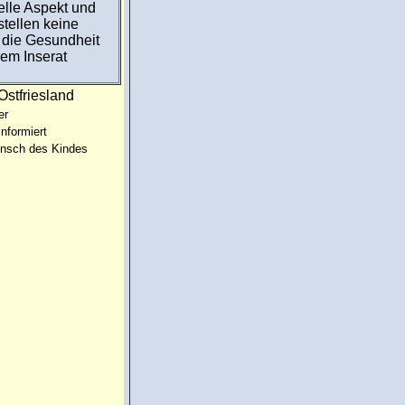
ielle Aspekt und
tellen keine
 die Gesundheit
rem Inserat
Ostfriesland
er
informiert
unsch des Kindes