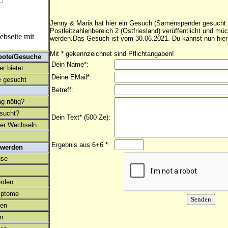
Jenny & Maria hat hier ein Gesuch (Samenspender gesucht 
Postleitzahlenbereich 2 (Ostfriesland) verüffentlicht und m
bseite mit
werden.Das Gesuch ist vom 30.06.2021. Du kannst nun hier
Mit * gekennzeichnet sind Pflichtangaben!
bote/Gesuche
Dein Name*:
r bietet
Deine EMail*:
 gesucht
Betreff:
ng nötig?
esucht?
Dein Text* (500 Ze):
ter Wechseln
Ergebnis aus 6+6 *
 werden
use
rden
mptome
en
on