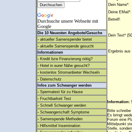
Dein Name*:
Deine EMail*:
Betreff:
Durchsuche unsere Webseite mit
Google
Die 10 Neuesten Angebote/Gesuche
Dein Text* (5
-
aktueller Samenspender bietet
-
aktuelle Samenspende gesucht
Ergebnis aus
Informationen
-
Kredit bzw Finanzierung nötig?
-
Hotel in eurer Nähe gesucht?
-
kostenlos Stromanbieter Wechseln
-
Datenschutz
Infos zum Schwanger werden
-
Spermatest für zu Hause
-
Fruchtbarkeit Test
Information:
-
Schnell Schwanger werden
Bitte schreibe
-
Schwangerschaft Symptome
Es bringt wed
-
Samenspende Methoden
Forum eine Pl
Mittelpunkt st
-
Hilfsmittel Insemination
Stelle, sonder