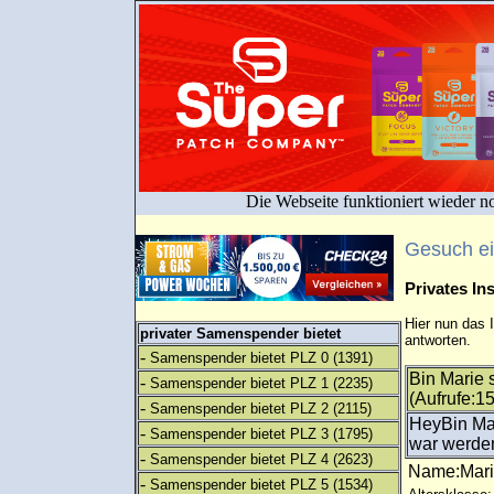
Die Webseite funktioniert wieder n
Gesuch e
Privates I
Hier nun das 
privater Samenspender bietet
antworten.
-
Samenspender bietet PLZ 0
(1391)
Bin Marie 
-
Samenspender bietet PLZ 1
(2235)
(Aufrufe:1
-
Samenspender bietet PLZ 2
(2115)
HeyBin Mar
-
Samenspender bietet PLZ 3
(1795)
war werden
-
Samenspender bietet PLZ 4
(2623)
Name:Ma
-
Samenspender bietet PLZ 5
(1534)