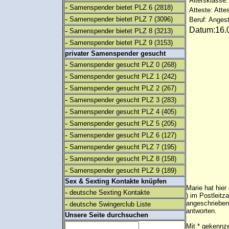
Altersklasse:
-
Samenspender bietet PLZ 6
(2818)
Atteste: Atte
-
Samenspender bietet PLZ 7
(3096)
Beruf: Angest
Datum:16.0
-
Samenspender bietet PLZ 8
(3213)
-
Samenspender bietet PLZ 9
(3153)
privater Samenspender gesucht
-
Samenspender gesucht PLZ 0
(268)
-
Samenspender gesucht PLZ 1
(242)
-
Samenspender gesucht PLZ 2
(267)
-
Samenspender gesucht PLZ 3
(283)
-
Samenspender gesucht PLZ 4
(405)
-
Samenspender gesucht PLZ 5
(205)
-
Samenspender gesucht PLZ 6
(127)
-
Samenspender gesucht PLZ 7
(195)
-
Samenspender gesucht PLZ 8
(158)
-
Samenspender gesucht PLZ 9
(189)
Sex & Sexting Kontakte knüpfen
Marie hat hier
-
deutsche Sexting Kontakte
) im Postleitz
-
angeschrieben
deutsche Swingerclub Liste
antworten.
Unsere Seite durchsuchen
Mit * gekennze