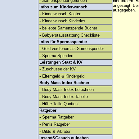
-
Samenspender gefunden
hier fördern. B
angezeigt. B
Infos zum Kinderwunsch
ausgegeben.
-
Kinderwunsch Kosten
-
Kinderwunsch Kinderlos
-
beliebte Samenspende Bücher
-
Babyerstausstattung Checkliste
Infos für Spermaspender
-
Geld verdienen als Samenspender
-
Sperma Spenden
Leistungen Staat & KV
-
Zuschüsse der KV
-
Elterngeld & Kindergeld
Body Mass Index Rechner
-
Body Mass Index berechnen
-
Body Mass Index Tabelle
-
Hüfte Taille Quotient
Ratgeber
-
Sperma Ratgeber
-
Penis Ratgeber
-
Dildo & Vibrator
Inserat&Gesuch aufgeben