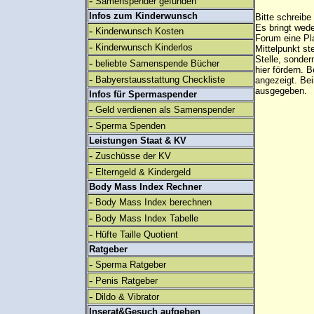
-
Samenspender gefunden
Infos zum Kinderwunsch
Bitte schreibe
Es bringt wed
-
Kinderwunsch Kosten
Forum eine Pl
-
Kinderwunsch Kinderlos
Mittelpunkt st
Stelle, sonder
-
beliebte Samenspende Bücher
hier fördern. B
-
Babyerstausstattung Checkliste
angezeigt. B
ausgegeben.
Infos für Spermaspender
-
Geld verdienen als Samenspender
-
Sperma Spenden
Leistungen Staat & KV
-
Zuschüsse der KV
-
Elterngeld & Kindergeld
Body Mass Index Rechner
-
Body Mass Index berechnen
-
Body Mass Index Tabelle
-
Hüfte Taille Quotient
Ratgeber
-
Sperma Ratgeber
-
Penis Ratgeber
-
Dildo & Vibrator
Inserat&Gesuch aufgeben