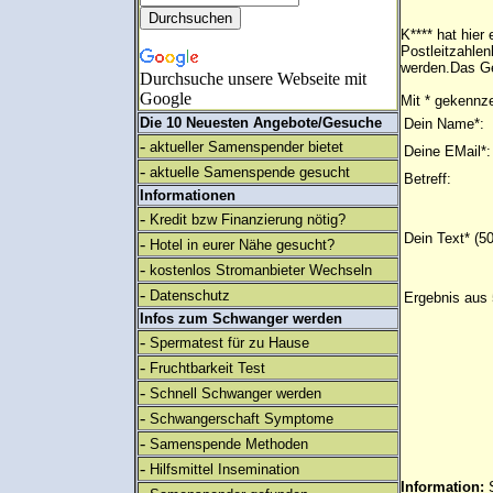
K**** hat hie
Postleitzahlen
werden.Das Ge
Durchsuche unsere Webseite mit
Google
Mit * gekennze
Die 10 Neuesten Angebote/Gesuche
Dein Name*:
-
aktueller Samenspender bietet
Deine EMail*:
-
aktuelle Samenspende gesucht
Betreff:
Informationen
-
Kredit bzw Finanzierung nötig?
Dein Text* (5
-
Hotel in eurer Nähe gesucht?
-
kostenlos Stromanbieter Wechseln
-
Datenschutz
Ergebnis aus 
Infos zum Schwanger werden
-
Spermatest für zu Hause
-
Fruchtbarkeit Test
-
Schnell Schwanger werden
-
Schwangerschaft Symptome
-
Samenspende Methoden
-
Hilfsmittel Insemination
Information: