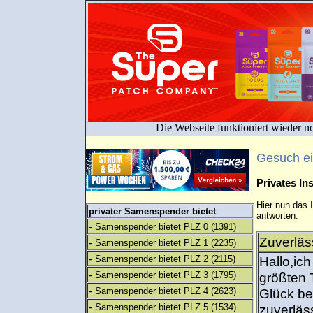
Die Webseite funktioniert wieder n
Gesuch e
Privates I
Hier nun das 
privater Samenspender bietet
antworten.
-
Samenspender bietet PLZ 0
(1391)
Zuverläs
-
Samenspender bietet PLZ 1
(2235)
-
Samenspender bietet PLZ 2
(2115)
Hallo,ic
-
Samenspender bietet PLZ 3
(1795)
größten 
-
Samenspender bietet PLZ 4
(2623)
Glück ben
-
Samenspender bietet PLZ 5
(1534)
zuverläs