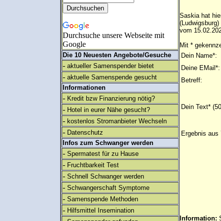
Saskia hat hie
(Ludwigsburg)
vom 15.02.202
Durchsuche unsere Webseite mit
Google
Mit * gekennze
Die 10 Neuesten Angebote/Gesuche
Dein Name*:
-
aktueller Samenspender bietet
Deine EMail*:
-
aktuelle Samenspende gesucht
Betreff:
Informationen
-
Kredit bzw Finanzierung nötig?
Dein Text* (5
-
Hotel in eurer Nähe gesucht?
-
kostenlos Stromanbieter Wechseln
-
Datenschutz
Ergebnis aus 
Infos zum Schwanger werden
-
Spermatest für zu Hause
-
Fruchtbarkeit Test
-
Schnell Schwanger werden
-
Schwangerschaft Symptome
-
Samenspende Methoden
-
Hilfsmittel Insemination
Information: