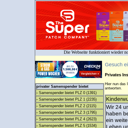
Die Webseite funktioniert wieder n
Gesuch e
Privates I
Hier nun das 
privater Samenspender bietet
antworten.
-
Samenspender bietet PLZ 0
(1391)
Kinderwu
-
Samenspender bietet PLZ 1
(2235)
-
Samenspender bietet PLZ 2
(2115)
Wir 24 u
-
Samenspender bietet PLZ 3
(1795)
haben be
-
Samenspender bietet PLZ 4
(2623)
ein weit
-
Samenspender bietet PLZ 5
(1534)
Leben un