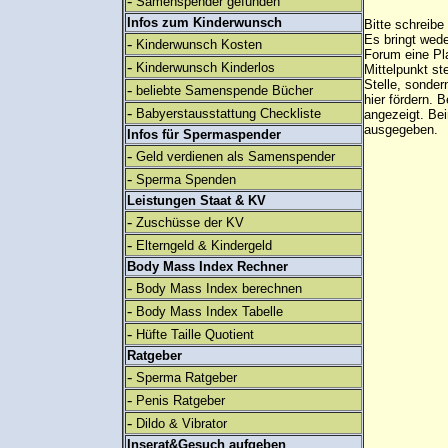
-
Samenspender gefunden
Infos zum Kinderwunsch
Bitte schreibe
Es bringt wed
-
Kinderwunsch Kosten
Forum eine Pl
-
Kinderwunsch Kinderlos
Mittelpunkt st
Stelle, sonder
-
beliebte Samenspende Bücher
hier fördern. B
-
Babyerstausstattung Checkliste
angezeigt. B
ausgegeben.
Infos für Spermaspender
-
Geld verdienen als Samenspender
-
Sperma Spenden
Leistungen Staat & KV
-
Zuschüsse der KV
-
Elterngeld & Kindergeld
Body Mass Index Rechner
-
Body Mass Index berechnen
-
Body Mass Index Tabelle
-
Hüfte Taille Quotient
Ratgeber
-
Sperma Ratgeber
-
Penis Ratgeber
-
Dildo & Vibrator
Inserat&Gesuch aufgeben