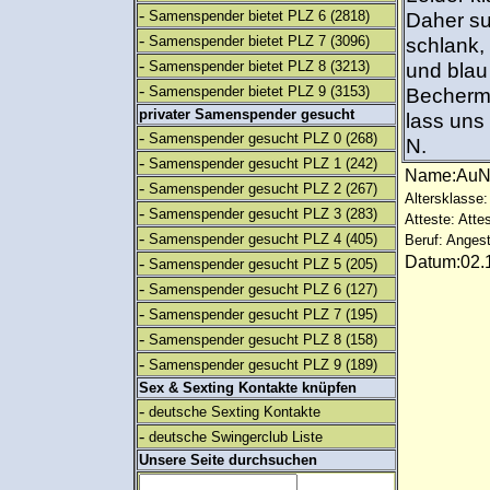
-
Samenspender bietet PLZ 6
(2818)
Daher su
-
Samenspender bietet PLZ 7
(3096)
schlank,
-
Samenspender bietet PLZ 8
(3213)
und blau
-
Samenspender bietet PLZ 9
(3153)
Becherme
privater Samenspender gesucht
lass uns 
-
Samenspender gesucht PLZ 0
(268)
N.
-
Samenspender gesucht PLZ 1
(242)
Name:Au
-
Samenspender gesucht PLZ 2
(267)
Altersklasse:
-
Samenspender gesucht PLZ 3
(283)
Atteste: Atte
-
Samenspender gesucht PLZ 4
(405)
Beruf: Angest
Datum:02.1
-
Samenspender gesucht PLZ 5
(205)
-
Samenspender gesucht PLZ 6
(127)
-
Samenspender gesucht PLZ 7
(195)
-
Samenspender gesucht PLZ 8
(158)
-
Samenspender gesucht PLZ 9
(189)
Sex & Sexting Kontakte knüpfen
-
deutsche Sexting Kontakte
-
deutsche Swingerclub Liste
Unsere Seite durchsuchen