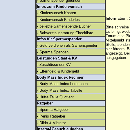
-
Samenspender gefunden
Infos zum Kinderwunsch
-
Kinderwunsch Kosten
Information:
-
Kinderwunsch Kinderlos
-
beliebte Samenspende Bücher
Bitte schreibe
Es bringt wed
-
Babyerstausstattung Checkliste
Forum eine Pl
Infos für Spermaspender
Mittelpunkt st
Stelle, sonder
-
Geld verdienen als Samenspender
hier fördern. B
-
Sperma Spenden
angezeigt. B
ausgegeben.
Leistungen Staat & KV
-
Zuschüsse der KV
-
Elterngeld & Kindergeld
Body Mass Index Rechner
-
Body Mass Index berechnen
-
Body Mass Index Tabelle
-
Hüfte Taille Quotient
Ratgeber
-
Sperma Ratgeber
-
Penis Ratgeber
-
Dildo & Vibrator
Inserat&Gesuch aufgeben