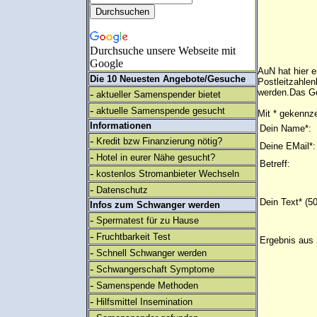
Durchsuche unsere Webseite mit
Google
AuN hat hier 
Die 10 Neuesten Angebote/Gesuche
Postleitzahlen
werden.Das Ge
-
aktueller Samenspender bietet
-
aktuelle Samenspende gesucht
Mit * gekennze
Informationen
Dein Name*:
-
Kredit bzw Finanzierung nötig?
Deine EMail*:
-
Hotel in eurer Nähe gesucht?
Betreff:
-
kostenlos Stromanbieter Wechseln
-
Datenschutz
Dein Text* (5
Infos zum Schwanger werden
-
Spermatest für zu Hause
-
Fruchtbarkeit Test
Ergebnis aus 
-
Schnell Schwanger werden
-
Schwangerschaft Symptome
-
Samenspende Methoden
-
Hilfsmittel Insemination