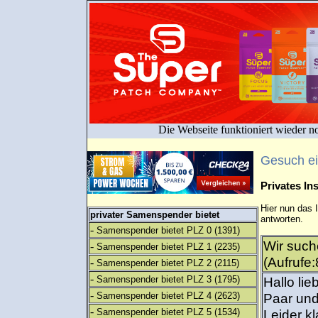
Die Webseite funktioniert wieder n
Gesuch e
Privates I
Hier nun das 
privater Samenspender bietet
antworten.
-
Samenspender bietet PLZ 0
(1391)
Wir such
-
Samenspender bietet PLZ 1
(2235)
(Aufrufe
-
Samenspender bietet PLZ 2
(2115)
-
Samenspender bietet PLZ 3
(1795)
Hallo li
-
Samenspender bietet PLZ 4
(2623)
Paar und
-
Samenspender bietet PLZ 5
(1534)
Leider kl