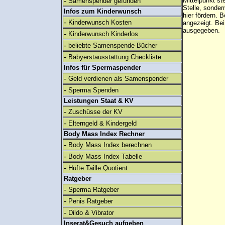
-
Mittelpunkt st
Samenspender gefunden
Stelle, sonder
Infos zum Kinderwunsch
hier fördern. B
-
Kinderwunsch Kosten
angezeigt. B
ausgegeben.
-
Kinderwunsch Kinderlos
-
beliebte Samenspende Bücher
-
Babyerstausstattung Checkliste
Infos für Spermaspender
-
Geld verdienen als Samenspender
-
Sperma Spenden
Leistungen Staat & KV
-
Zuschüsse der KV
-
Elterngeld & Kindergeld
Body Mass Index Rechner
-
Body Mass Index berechnen
-
Body Mass Index Tabelle
-
Hüfte Taille Quotient
Ratgeber
-
Sperma Ratgeber
-
Penis Ratgeber
-
Dildo & Vibrator
Inserat&Gesuch aufgeben