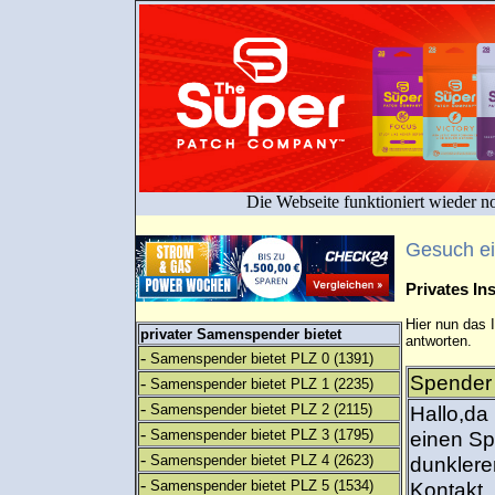
Die Webseite funktioniert wieder n
Gesuch e
Privates I
Hier nun das 
privater Samenspender bietet
antworten.
-
Samenspender bietet PLZ 0
(1391)
Spender 
-
Samenspender bietet PLZ 1
(2235)
-
Samenspender bietet PLZ 2
(2115)
Hallo,da 
-
Samenspender bietet PLZ 3
(1795)
einen Sp
-
Samenspender bietet PLZ 4
(2623)
dunklere
-
Samenspender bietet PLZ 5
(1534)
Kontakt.