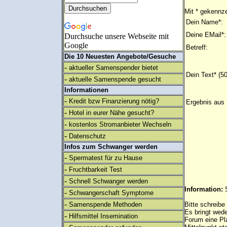
Mit * gekennze
Dein Name*:
Deine EMail*:
Durchsuche unsere Webseite mit
Google
Betreff:
Die 10 Neuesten Angebote/Gesuche
-
aktueller Samenspender bietet
Dein Text* (5
-
aktuelle Samenspende gesucht
Informationen
-
Kredit bzw Finanzierung nötig?
Ergebnis aus 
-
Hotel in eurer Nähe gesucht?
-
kostenlos Stromanbieter Wechseln
-
Datenschutz
Infos zum Schwanger werden
-
Spermatest für zu Hause
-
Fruchtbarkeit Test
-
Schnell Schwanger werden
Information:
-
Schwangerschaft Symptome
-
Samenspende Methoden
Bitte schreibe
Es bringt wed
-
Hilfsmittel Insemination
Forum eine Pl