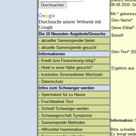
(Berlin) verü
08.08.2020. Du
Mit * gekennze
Dein Name*:
Durchsuche unsere Webseite mit
Google
Deine EMail*:
Die 10 Neuesten Angebote/Gesuche
Betreff:
-
aktueller Samenspender bietet
-
aktuelle Samenspende gesucht
Dein Text* (5
Informationen
-
Kredit bzw Finanzierung nötig?
-
Hotel in eurer Nähe gesucht?
Ergebnis aus 
-
kostenlos Stromanbieter Wechseln
-
Datenschutz
Infos zum Schwanger werden
-
Spermatest für zu Hause
-
Fruchtbarkeit Test
-
Schnell Schwanger werden
-
Schwangerschaft Symptome
Information:
-
Samenspende Methoden
-
Hilfsmittel Insemination
Bitte schreibe
Es bringt wed