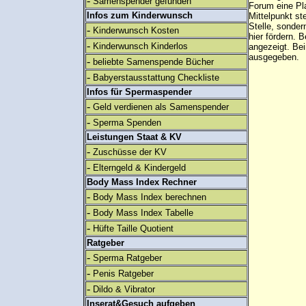
-
Samenspender gefunden
Forum eine Pl
Infos zum Kinderwunsch
Mittelpunkt st
Stelle, sonder
-
Kinderwunsch Kosten
hier fördern. B
-
Kinderwunsch Kinderlos
angezeigt. B
ausgegeben.
-
beliebte Samenspende Bücher
-
Babyerstausstattung Checkliste
Infos für Spermaspender
-
Geld verdienen als Samenspender
-
Sperma Spenden
Leistungen Staat & KV
-
Zuschüsse der KV
-
Elterngeld & Kindergeld
Body Mass Index Rechner
-
Body Mass Index berechnen
-
Body Mass Index Tabelle
-
Hüfte Taille Quotient
Ratgeber
-
Sperma Ratgeber
-
Penis Ratgeber
-
Dildo & Vibrator
Inserat&Gesuch aufgeben