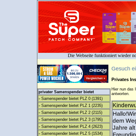
Die Webseite funktioniert wieder n
Gesuch e
Privates I
Hier nun das 
privater Samenspender bietet
antworten.
-
Samenspender bietet PLZ 0
(1391)
Kinderwu
-
Samenspender bietet PLZ 1
(2235)
-
Samenspender bietet PLZ 2
(2115)
Hallo!Wi
-
Samenspender bietet PLZ 3
(1795)
dem Weg 
-
Samenspender bietet PLZ 4
(2623)
Jahre al
-
Samenspender bietet PLZ 5
(1534)
Freundin