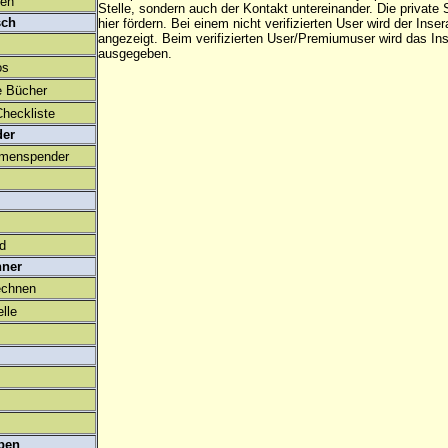
den
Stelle, sondern auch der Kontakt untereinander. Die privat
sch
hier fördern. Bei einem nicht verifizierten User wird der Inser
angezeigt. Beim
verifizierten User/Premiumuser
wird das Ins
ausgegeben.
os
e Bücher
heckliste
der
amenspender
ld
hner
echnen
lle
ben