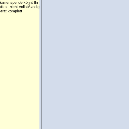
e Samenspende könnt Ihr
attext nicht vollstÃ¤ndig
erat komplett