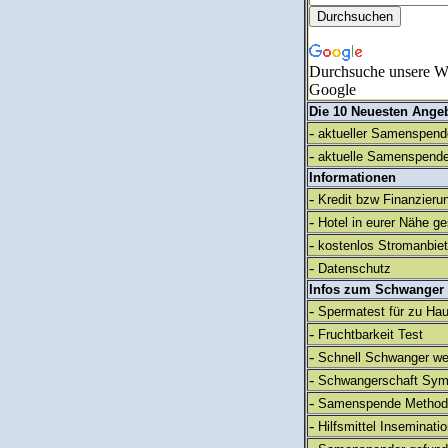
Durchsuche unsere We
Google
Die 10 Neuesten Ange
-
aktueller Samenspende
-
aktuelle Samenspende
Informationen
-
Kredit bzw Finanzieru
-
Hotel in eurer Nähe g
-
kostenlos Stromanbie
-
Datenschutz
Infos zum Schwanger
-
Spermatest für zu Ha
-
Fruchtbarkeit Test
-
Schnell Schwanger we
-
Schwangerschaft Sy
-
Samenspende Method
-
Hilfsmittel Inseminati