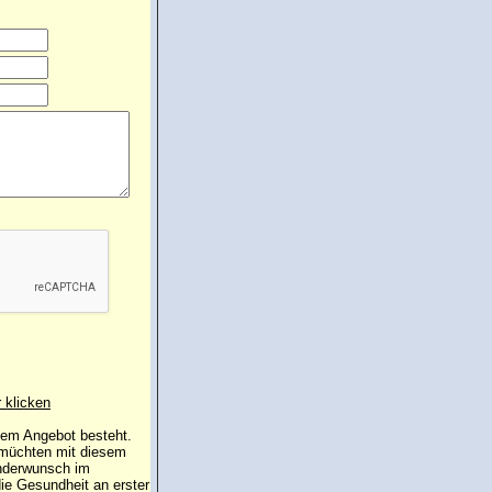
r klicken
 dem Angebot besteht.
 müchten mit diesem
inderwunsch im
die Gesundheit an erster