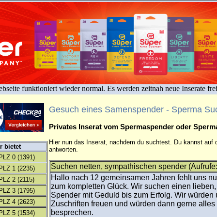
bseite funktioniert wieder normal. Es werden zeitnah neue Inserate fre
Gesuch eines Samenspender - Sperma Su
Privates Inserat vom Spermaspender oder Sper
Hier nun das Inserat, nachdem du suchtest. Du kannst auf d
 bietet
antworten.
PLZ 0
(1391)
Suchen netten, sympathischen spender (Aufrufe
PLZ 1
(2235)
Hallo nach 12 gemeinsamen Jahren fehlt uns nu
PLZ 2
(2115)
zum kompletten Glück. Wir suchen einen lieben
PLZ 3
(1795)
Spender mit Geduld bis zum Erfolg. Wir würden 
PLZ 4
(2623)
Zuschriften freuen und würden dann gerne alles
besprechen.
PLZ 5
(1534)