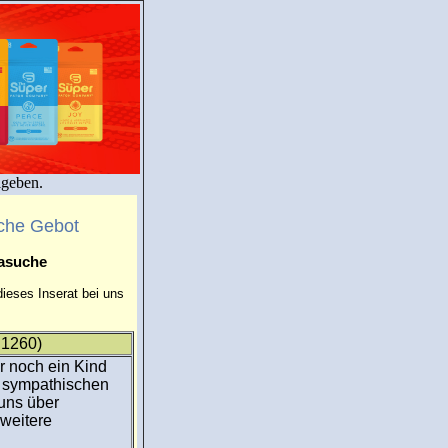
igeben.
che Gebot
masuche
ieses Inserat bei uns
:1260)
r noch ein Kind
, sympathischen
uns über
 weitere