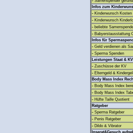
-
Samenspender gefun
Infos zum Kinderwun
-
Kinderwunsch Kosten
-
Kinderwunsch Kinderl
-
beliebte Samenspend
-
Babyerstausstattung C
Infos für Spermaspen
-
Geld verdienen als S
-
Sperma Spenden
Leistungen Staat & KV
-
Zuschüsse der KV
-
Elterngeld & Kinderge
Body Mass Index Rec
-
Body Mass Index ber
-
Body Mass Index Tabe
-
Hüfte Taille Quotient
Ratgeber
-
Sperma Ratgeber
-
Penis Ratgeber
-
Dildo & Vibrator
Inserat&Gesuch aufge