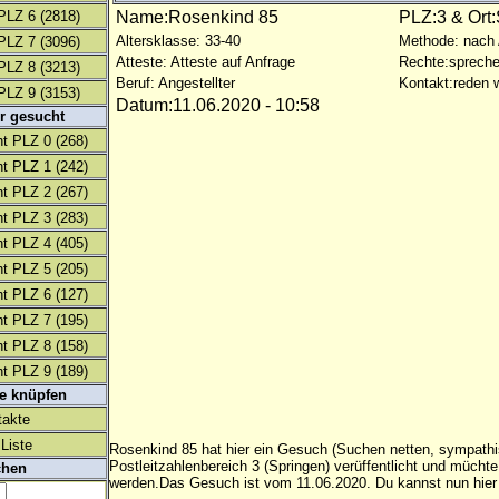
PLZ 6
(2818)
Name:Rosenkind 85
PLZ:3 & Ort
Altersklasse: 33-40
Methode: nach
PLZ 7
(3096)
Atteste: Atteste auf Anfrage
Rechte:spreche
PLZ 8
(3213)
Beruf: Angestellter
Kontakt:reden w
PLZ 9
(3153)
Datum:11.06.2020 - 10:58
r gesucht
t PLZ 0
(268)
t PLZ 1
(242)
t PLZ 2
(267)
t PLZ 3
(283)
t PLZ 4
(405)
t PLZ 5
(205)
t PLZ 6
(127)
t PLZ 7
(195)
t PLZ 8
(158)
t PLZ 9
(189)
te knüpfen
takte
Liste
Rosenkind 85 hat hier ein Gesuch (Suchen netten, sympath
Postleitzahlenbereich 3 (Springen) verüffentlicht und mücht
chen
werden.Das Gesuch ist vom 11.06.2020. Du kannst nun hier