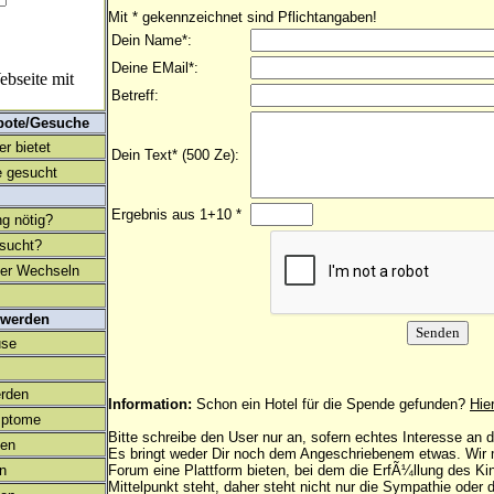
Mit * gekennzeichnet sind Pflichtangaben!
Dein Name*:
Deine EMail*:
bseite mit
Betreff:
bote/Gesuche
r bietet
Dein Text* (500 Ze):
 gesucht
Ergebnis aus 1+10 *
ng nötig?
esucht?
ter Wechseln
 werden
use
rden
Information:
Schon ein Hotel für die Spende gefunden?
Hie
mptome
Bitte schreibe den User nur an, sofern echtes Interesse an
en
Es bringt weder Dir noch dem Angeschriebenem etwas. Wir
on
Forum eine Plattform bieten, bei dem die ErfÃ¼llung des K
Mittelpunkt steht, daher steht nicht nur die Sympathie oder 