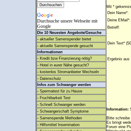
Mit * gekennze
Dein Name*:
Deine EMail*:
Durchsuche unsere Webseite mit
Google
Betreff:
Die 10 Neuesten Angebote/Gesuche
-
aktueller Samenspender bietet
Dein Text* (5
-
aktuelle Samenspende gesucht
Informationen
-
Kredit bzw Finanzierung nötig?
Ergebnis aus 
-
Hotel in eurer Nähe gesucht?
-
kostenlos Stromanbieter Wechseln
-
Datenschutz
Infos zum Schwanger werden
-
Spermatest für zu Hause
-
Fruchtbarkeit Test
-
Schnell Schwanger werden
Information:
-
Schwangerschaft Symptome
-
Samenspende Methoden
Bitte schreibe
Es bringt wed
-
Hilfsmittel Insemination
Forum eine Pl