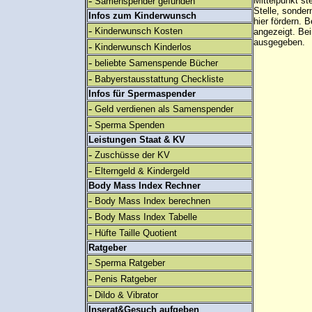
-
Mittelpunkt st
Samenspender gefunden
Stelle, sonder
Infos zum Kinderwunsch
hier fördern. B
-
Kinderwunsch Kosten
angezeigt. B
ausgegeben.
-
Kinderwunsch Kinderlos
-
beliebte Samenspende Bücher
-
Babyerstausstattung Checkliste
Infos für Spermaspender
-
Geld verdienen als Samenspender
-
Sperma Spenden
Leistungen Staat & KV
-
Zuschüsse der KV
-
Elterngeld & Kindergeld
Body Mass Index Rechner
-
Body Mass Index berechnen
-
Body Mass Index Tabelle
-
Hüfte Taille Quotient
Ratgeber
-
Sperma Ratgeber
-
Penis Ratgeber
-
Dildo & Vibrator
Inserat&Gesuch aufgeben