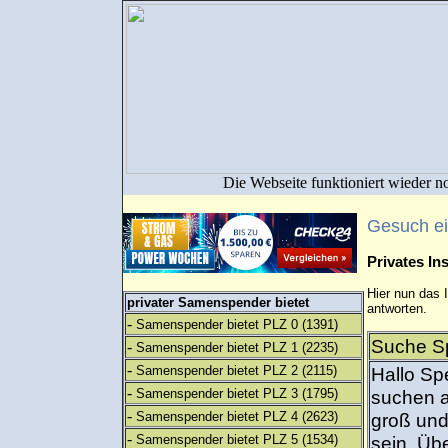
Die Webseite funktioniert wieder n
Gesuch e
Privates I
Hier nun das 
privater Samenspender bietet
antworten.
-
Samenspender bietet PLZ 0
(1391)
Suche Sp
-
Samenspender bietet PLZ 1
(2235)
-
Samenspender bietet PLZ 2
(2115)
Hallo Sp
-
Samenspender bietet PLZ 3
(1795)
suchen a
-
Samenspender bietet PLZ 4
(2623)
groß und
-
Samenspender bietet PLZ 5
(1534)
sein. Üb