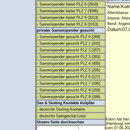
-
Samenspender bietet PLZ 6
(2818)
Name:Kat
-
Samenspender bietet PLZ 7
(3096)
Altersklasse:
-
Samenspender bietet PLZ 8
(3213)
Atteste: Atte
-
Beruf: Angest
Samenspender bietet PLZ 9
(3153)
Datum:07.0
privater Samenspender gesucht
-
Samenspender gesucht PLZ 0
(268)
-
Samenspender gesucht PLZ 1
(242)
-
Samenspender gesucht PLZ 2
(267)
-
Samenspender gesucht PLZ 3
(283)
-
Samenspender gesucht PLZ 4
(405)
-
Samenspender gesucht PLZ 5
(205)
-
Samenspender gesucht PLZ 6
(127)
-
Samenspender gesucht PLZ 7
(195)
-
Samenspender gesucht PLZ 8
(158)
-
Samenspender gesucht PLZ 9
(189)
Sex & Sexting Kontakte knüpfen
-
deutsche Sexting Kontakte
-
deutsche Swingerclub Liste
Katrin hat hie
Unsere Seite durchsuchen
(Hamburg) ver
vom 07.06.202