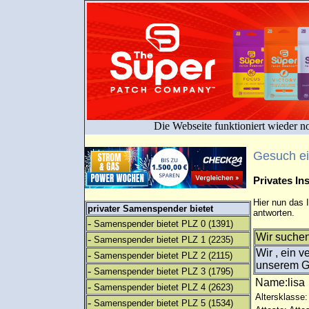
Die Webseite funktioniert wieder n
Gesuch e
Privates I
Hier nun das 
privater Samenspender bietet
antworten.
-
Samenspender bietet PLZ 0
(1391)
Wir suche
-
Samenspender bietet PLZ 1
(2235)
Wir , ein v
-
Samenspender bietet PLZ 2
(2115)
unserem Gl
-
Samenspender bietet PLZ 3
(1795)
Name:lis
-
Samenspender bietet PLZ 4
(2623)
Altersklasse:
-
Samenspender bietet PLZ 5
(1534)