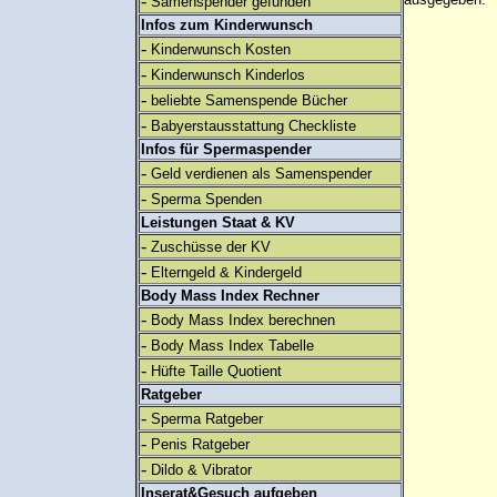
-
Samenspender gefunden
Infos zum Kinderwunsch
-
Kinderwunsch Kosten
-
Kinderwunsch Kinderlos
-
beliebte Samenspende Bücher
-
Babyerstausstattung Checkliste
Infos für Spermaspender
-
Geld verdienen als Samenspender
-
Sperma Spenden
Leistungen Staat & KV
-
Zuschüsse der KV
-
Elterngeld & Kindergeld
Body Mass Index Rechner
-
Body Mass Index berechnen
-
Body Mass Index Tabelle
-
Hüfte Taille Quotient
Ratgeber
-
Sperma Ratgeber
-
Penis Ratgeber
-
Dildo & Vibrator
Inserat&Gesuch aufgeben