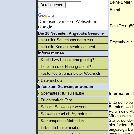
Deine EMail*:
Betreff:
Durchsuche unsere Webseite mit
Dein Text* (5
Google
Die 10 Neuesten Angebote/Gesuche
-
aktueller Samenspender bietet
Ergebnis aus 
-
aktuelle Samenspende gesucht
Informationen
-
Kredit bzw Finanzierung nötig?
-
Hotel in eurer Nähe gesucht?
-
kostenlos Stromanbieter Wechseln
-
Datenschutz
Infos zum Schwanger werden
-
Spermatest für zu Hause
Information:
-
Fruchtbarkeit Test
Bitte schreibe
-
Schnell Schwanger werden
Es bringt wed
Forum eine Pl
-
Schwangerschaft Symptome
Mittelpunkt st
-
Stelle, sonder
Samenspende Methoden
hier fördern. B
-
Hilfsmittel Insemination
angezeigt. B
ausgegeben.