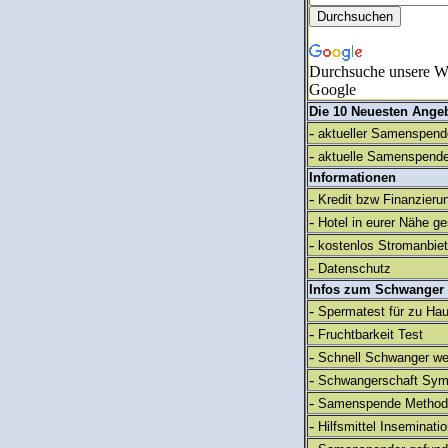
Durchsuche unsere We
Google
Die 10 Neuesten Ange
-
aktueller Samenspende
-
aktuelle Samenspende
Informationen
-
Kredit bzw Finanzieru
-
Hotel in eurer Nähe g
-
kostenlos Stromanbie
-
Datenschutz
Infos zum Schwanger
-
Spermatest für zu Ha
-
Fruchtbarkeit Test
-
Schnell Schwanger we
-
Schwangerschaft Sy
-
Samenspende Method
-
Hilfsmittel Inseminati