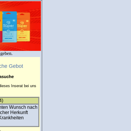
igeben.
che Gebot
masuche
ieses Inserat bei uns
4)
hnten Wunsch nach
scher Herkunft
 Krankheiten
-