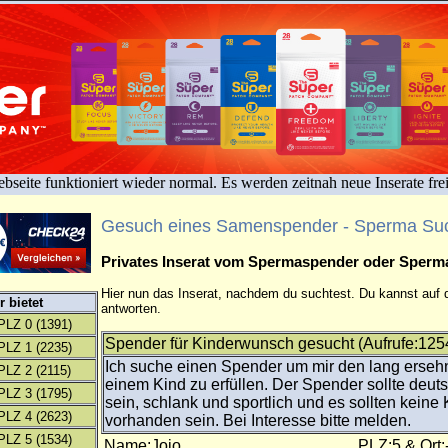
bseite funktioniert wieder normal. Es werden zeitnah neue Inserate fre
Gesuch eines Samenspender - Sperma Su
Privates Inserat vom Spermaspender oder Sper
Hier nun das Inserat, nachdem du suchtest. Du kannst auf d
 bietet
antworten.
PLZ 0
(1391)
Spender für Kinderwunsch gesucht (Aufrufe:125
PLZ 1
(2235)
Ich suche einen Spender um mir den lang erse
PLZ 2
(2115)
einem Kind zu erfüllen. Der Spender sollte deut
PLZ 3
(1795)
sein, schlank und sportlich und es sollten keine
PLZ 4
(2623)
vorhanden sein. Bei Interesse bitte melden.
PLZ 5
(1534)
Name:Jojo
PLZ:5 & Ort: