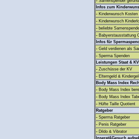
-
Samenspender gefun
Infos zum Kinderwun
-
Kinderwunsch Kosten
-
Kinderwunsch Kinderl
-
beliebte Samenspend
-
Babyerstausstattung C
Infos für Spermaspen
-
Geld verdienen als S
-
Sperma Spenden
Leistungen Staat & KV
-
Zuschüsse der KV
-
Elterngeld & Kinderge
Body Mass Index Rec
-
Body Mass Index ber
-
Body Mass Index Tabe
-
Hüfte Taille Quotient
Ratgeber
-
Sperma Ratgeber
-
Penis Ratgeber
-
Dildo & Vibrator
Inserat&Gesuch aufge