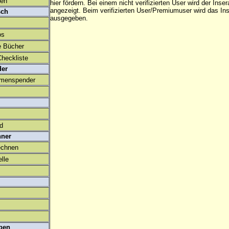
den
hier fördern. Bei einem nicht verifizierten User wird der Inser
angezeigt. Beim
verifizierten User/Premiumuser
wird das Ins
sch
ausgegeben.
os
e Bücher
heckliste
der
amenspender
ld
hner
echnen
lle
ben