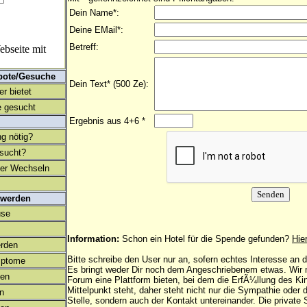
Dein Name*:
Deine EMail*:
Betreff:
bseite mit
bote/Gesuche
Dein Text* (500 Ze):
r bietet
 gesucht
Ergebnis aus 4+6 *
ng nötig?
esucht?
ter Wechseln
 werden
use
Information:
Schon ein Hotel für die Spende gefunden?
Hie
rden
Bitte schreibe den User nur an, sofern echtes Interesse an
mptome
Es bringt weder Dir noch dem Angeschriebenem etwas. Wir
en
Forum eine Plattform bieten, bei dem die ErfÃ¼llung des K
Mittelpunkt steht, daher steht nicht nur die Sympathie oder 
on
Stelle, sondern auch der Kontakt untereinander. Die privat