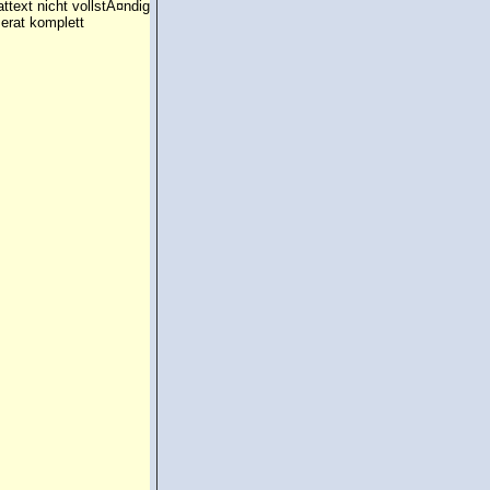
attext nicht vollstÃ¤ndig
erat komplett