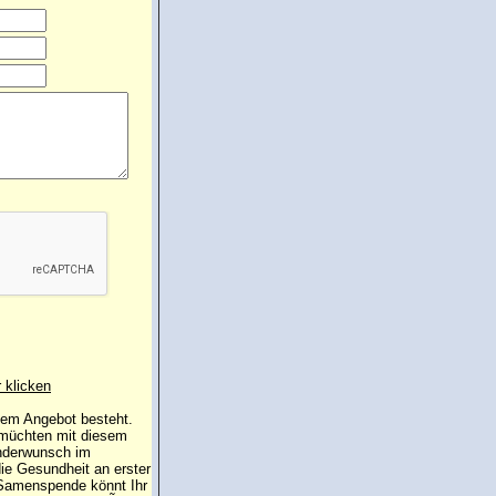
r klicken
 dem Angebot besteht.
 müchten mit diesem
inderwunsch im
die Gesundheit an erster
e Samenspende könnt Ihr