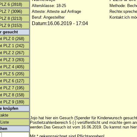
PLZ 6
(2818)
Altersklasse: 18-25
Methode: Bech
PLZ 7
(3096)
Atteste: Atteste auf Anfrage
Rechte:spreche
Beruf: Angestellter
Kontakt:ich mö
PLZ 8
(3213)
Datum:16.06.2019 - 17:04
PLZ 9
(3153)
r gesucht
t PLZ 0
(268)
t PLZ 1
(242)
t PLZ 2
(267)
t PLZ 3
(283)
t PLZ 4
(405)
t PLZ 5
(205)
t PLZ 6
(127)
t PLZ 7
(195)
t PLZ 8
(158)
t PLZ 9
(189)
te knüpfen
takte
Jojo hat hier ein Gesuch (Spender für Kinderwunsch gesucht
Liste
Postleitzahlenbereich 5 (-) verüffentlicht und müchte gern a
werden.Das Gesuch ist vom 16.06.2019. Du kannst nun hier
chen
Mit * gekennzeichnet sind Pflichtangaben!