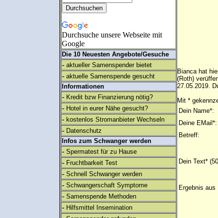
Durchsuche unsere Webseite mit
Google
Die 10 Neuesten Angebote/Gesuche
-
aktueller Samenspender bietet
Bianca hat hie
-
aktuelle Samenspende gesucht
(Roth) verüff
27.05.2019. Du
Informationen
-
Kredit bzw Finanzierung nötig?
Mit * gekennze
-
Hotel in eurer Nähe gesucht?
Dein Name*:
-
kostenlos Stromanbieter Wechseln
Deine EMail*:
-
Datenschutz
Betreff:
Infos zum Schwanger werden
-
Spermatest für zu Hause
Dein Text* (5
-
Fruchtbarkeit Test
-
Schnell Schwanger werden
-
Schwangerschaft Symptome
Ergebnis aus 
-
Samenspende Methoden
-
Hilfsmittel Insemination