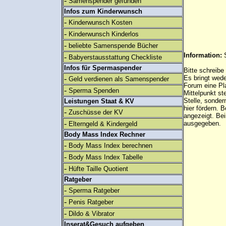
-
Samenspender gefunden
Infos zum Kinderwunsch
-
Kinderwunsch Kosten
-
Kinderwunsch Kinderlos
-
beliebte Samenspende Bücher
Information:
-
Babyerstausstattung Checkliste
Infos für Spermaspender
Bitte schreibe
-
Es bringt wed
Geld verdienen als Samenspender
Forum eine Pl
-
Sperma Spenden
Mittelpunkt st
Stelle, sonder
Leistungen Staat & KV
hier fördern. B
-
Zuschüsse der KV
angezeigt. B
-
ausgegeben.
Elterngeld & Kindergeld
Body Mass Index Rechner
-
Body Mass Index berechnen
-
Body Mass Index Tabelle
-
Hüfte Taille Quotient
Ratgeber
-
Sperma Ratgeber
-
Penis Ratgeber
-
Dildo & Vibrator
Inserat&Gesuch aufgeben