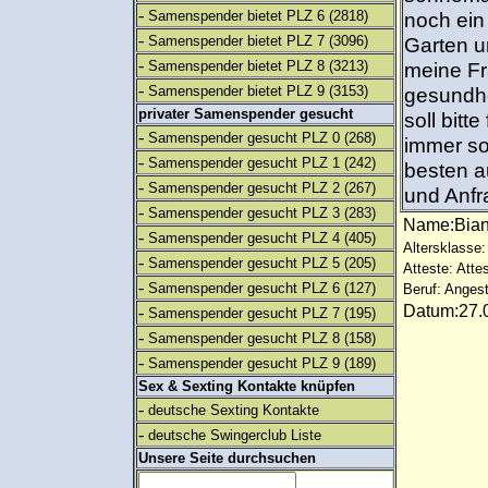
-
Samenspender bietet PLZ 6
(2818)
noch ein
-
Samenspender bietet PLZ 7
(3096)
Garten u
-
Samenspender bietet PLZ 8
(3213)
meine Fr
-
Samenspender bietet PLZ 9
(3153)
gesundhe
privater Samenspender gesucht
soll bitt
-
Samenspender gesucht PLZ 0
(268)
immer so 
-
Samenspender gesucht PLZ 1
(242)
besten a
-
Samenspender gesucht PLZ 2
(267)
und Anfr
-
Samenspender gesucht PLZ 3
(283)
Name:Bia
-
Samenspender gesucht PLZ 4
(405)
Altersklasse:
-
Samenspender gesucht PLZ 5
(205)
Atteste: Atte
-
Samenspender gesucht PLZ 6
(127)
Beruf: Angest
Datum:27.0
-
Samenspender gesucht PLZ 7
(195)
-
Samenspender gesucht PLZ 8
(158)
-
Samenspender gesucht PLZ 9
(189)
Sex & Sexting Kontakte knüpfen
-
deutsche Sexting Kontakte
-
deutsche Swingerclub Liste
Unsere Seite durchsuchen