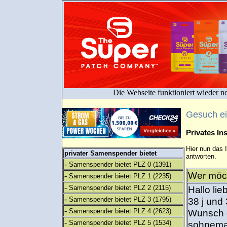
Die Webseite funktioniert wieder n
Gesuch e
Privates I
Hier nun das 
privater Samenspender bietet
antworten.
-
Samenspender bietet PLZ 0
(1391)
Wer möch
-
Samenspender bietet PLZ 1
(2235)
-
Samenspender bietet PLZ 2
(2115)
Hallo li
-
Samenspender bietet PLZ 3
(1795)
38 j und
-
Samenspender bietet PLZ 4
(2623)
Wunsch e
-
Samenspender bietet PLZ 5
(1534)
sohneman