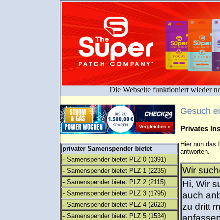
Die Webseite funktioniert wieder n
Gesuch e
Privates I
Hier nun das 
privater Samenspender bietet
antworten.
-
Samenspender bietet PLZ 0
(1391)
Wir suche
-
Samenspender bietet PLZ 1
(2235)
-
Samenspender bietet PLZ 2
(2115)
Hi, Wir 
-
Samenspender bietet PLZ 3
(1795)
auch anb
-
Samenspender bietet PLZ 4
(2623)
zu dritt
-
Samenspender bietet PLZ 5
(1534)
anfassen