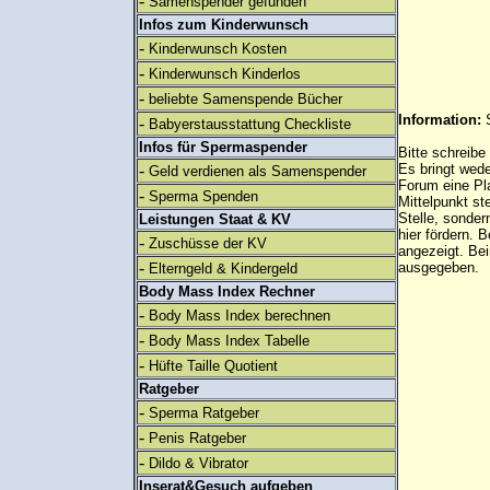
-
Samenspender gefunden
Infos zum Kinderwunsch
-
Kinderwunsch Kosten
-
Kinderwunsch Kinderlos
-
beliebte Samenspende Bücher
Information:
-
Babyerstausstattung Checkliste
Infos für Spermaspender
Bitte schreibe
-
Es bringt wed
Geld verdienen als Samenspender
Forum eine Pl
-
Sperma Spenden
Mittelpunkt st
Stelle, sonder
Leistungen Staat & KV
hier fördern. B
-
Zuschüsse der KV
angezeigt. B
-
ausgegeben.
Elterngeld & Kindergeld
Body Mass Index Rechner
-
Body Mass Index berechnen
-
Body Mass Index Tabelle
-
Hüfte Taille Quotient
Ratgeber
-
Sperma Ratgeber
-
Penis Ratgeber
-
Dildo & Vibrator
Inserat&Gesuch aufgeben