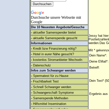
Durchsuche unsere Webseite mit
Google
Die 10 Neuesten Angebote/Gesuche
-
aktueller Samenspender bietet
Jessy hat hier
-
aktuelle Samenspende gesucht
Postleitzahlen
werden.Das Ge
Informationen
-
Kredit bzw Finanzierung nötig?
Mit * gekennze
-
Hotel in eurer Nähe gesucht?
Dein Name*:
-
kostenlos Stromanbieter Wechseln
Deine EMail*:
-
Datenschutz
Betreff:
Infos zum Schwanger werden
-
Spermatest für zu Hause
Dein Text* (5
-
Fruchtbarkeit Test
-
Schnell Schwanger werden
-
Schwangerschaft Symptome
Ergebnis aus 
-
Samenspende Methoden
-
Hilfsmittel Insemination