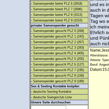
-
Samenspender bietet PLZ 6
(2818)
und es i
-
Samenspender bietet PLZ 7
(3096)
auch in 
-
Samenspender bietet PLZ 8
(3213)
Tagen wi
-
Samenspender bietet PLZ 9
(3153)
Tag wo e
privater Samenspender gesucht
ich mein
-
Samenspender gesucht PLZ 0
(268)
Ehrlich 
-
Samenspender gesucht PLZ 1
(242)
und Pünk
-
Samenspender gesucht PLZ 2
(267)
auch nic
-
Samenspender gesucht PLZ 3
(283)
Name:Jes
-
Samenspender gesucht PLZ 4
(405)
Altersklasse:
-
Samenspender gesucht PLZ 5
(205)
Atteste: Sp
-
Samenspender gesucht PLZ 6
(127)
Beruf: Angest
Datum:15.0
-
Samenspender gesucht PLZ 7
(195)
-
Samenspender gesucht PLZ 8
(158)
-
Samenspender gesucht PLZ 9
(189)
Sex & Sexting Kontakte knüpfen
-
deutsche Sexting Kontakte
-
deutsche Swingerclub Liste
Unsere Seite durchsuchen