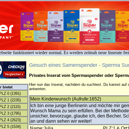
bseite funktioniert wieder normal. Es werden zeitnah neue Inserate fre
Gesuch eines Samenspender - Sperma Su
Privates Inserat vom Spermaspender oder Sper
Hier nun das Inserat, nachdem du suchtest. Du kannst auf d
 bietet
antworten.
PLZ 0
(1391)
Mein Kinderwunsch (Aufrufe:1652)
PLZ 1
(2235)
Ich bin eine junge Berlinerin und möchte mir ge
PLZ 2
(2115)
Wunsch Mama zu sein erfüllen. Bei der Methode 
PLZ 3
(1795)
unsicher, bevorzuge, glaube ich, den Becher. S
PLZ 4
(2623)
an und dann sehen wir weiter!
PLZ 5
(1534)
Name:Julia
PLZ:1 & Ort: