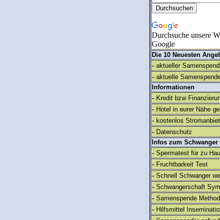
Durchsuche unsere We
Google
Die 10 Neuesten Ange
-
aktueller Samenspende
-
aktuelle Samenspende
Informationen
-
Kredit bzw Finanzieru
-
Hotel in eurer Nähe g
-
kostenlos Stromanbie
-
Datenschutz
Infos zum Schwanger
-
Spermatest für zu Ha
-
Fruchtbarkeit Test
-
Schnell Schwanger we
-
Schwangerschaft Sy
-
Samenspende Method
-
Hilfsmittel Inseminati