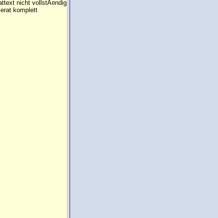
attext nicht vollstÃ¤ndig
erat komplett