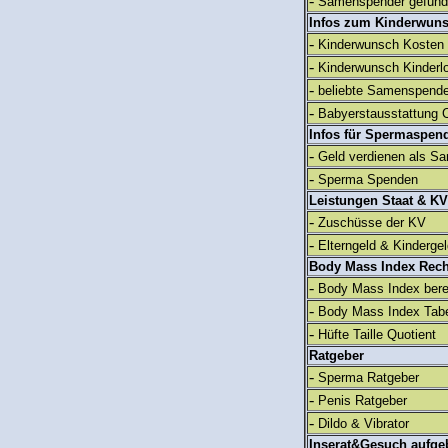
-
Samenspender gefun
Infos zum Kinderwun
-
Kinderwunsch Kosten
-
Kinderwunsch Kinderl
-
beliebte Samenspend
-
Babyerstausstattung C
Infos für Spermaspen
-
Geld verdienen als S
-
Sperma Spenden
Leistungen Staat & KV
-
Zuschüsse der KV
-
Elterngeld & Kinderge
Body Mass Index Rec
-
Body Mass Index ber
-
Body Mass Index Tabe
-
Hüfte Taille Quotient
Ratgeber
-
Sperma Ratgeber
-
Penis Ratgeber
-
Dildo & Vibrator
Inserat&Gesuch aufge