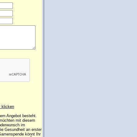
r klicken
 dem Angebot besteht.
 müchten mit diesem
inderwunsch im
die Gesundheit an erster
e Samenspende könnt Ihr