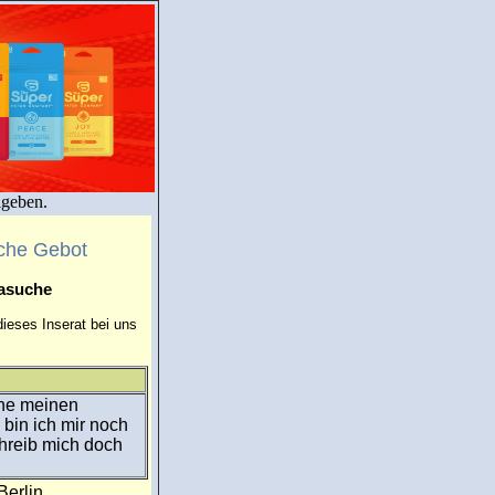
igeben.
che Gebot
masuche
ieses Inserat bei uns
rne meinen
bin ich mir noch
chreib mich doch
Berlin