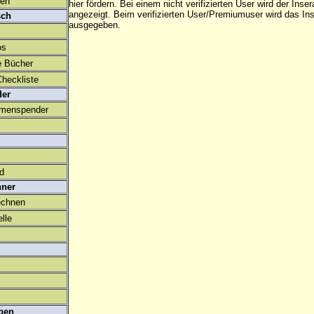
den
hier fördern. Bei einem nicht verifizierten User wird der Inser
angezeigt. Beim
verifizierten User/Premiumuser
wird das Ins
sch
ausgegeben.
os
e Bücher
heckliste
der
amenspender
ld
hner
echnen
lle
ben