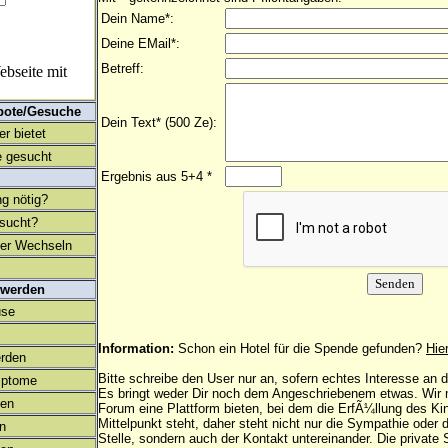
Dein Name*:
Deine EMail*:
Betreff:
bseite mit
bote/Gesuche
Dein Text* (500 Ze):
r bietet
 gesucht
Ergebnis aus 5+4 *
ng nötig?
esucht?
ter Wechseln
 werden
use
Information:
Schon ein Hotel für die Spende gefunden?
Hie
rden
Bitte schreibe den User nur an, sofern echtes Interesse an
mptome
Es bringt weder Dir noch dem Angeschriebenem etwas. Wir
en
Forum eine Plattform bieten, bei dem die ErfÃ¼llung des K
Mittelpunkt steht, daher steht nicht nur die Sympathie oder 
on
Stelle, sondern auch der Kontakt untereinander. Die privat