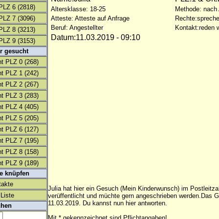
PLZ 6
(2818)
Altersklasse: 18-25
Methode: nach
PLZ 7
(3096)
Atteste: Atteste auf Anfrage
Rechte:spreche
Beruf: Angestellter
Kontakt:reden w
PLZ 8
(3213)
Datum:11.03.2019 - 09:10
PLZ 9
(3153)
r gesucht
t PLZ 0
(268)
t PLZ 1
(242)
t PLZ 2
(267)
t PLZ 3
(283)
t PLZ 4
(405)
t PLZ 5
(205)
t PLZ 6
(127)
t PLZ 7
(195)
t PLZ 8
(158)
t PLZ 9
(189)
te knüpfen
takte
Julia hat hier ein Gesuch (Mein Kinderwunsch) im Postleitzah
Liste
verüffentlicht und müchte gern angeschrieben werden.Das 
11.03.2019. Du kannst nun hier antworten.
chen
Mit * gekennzeichnet sind Pflichtangaben!